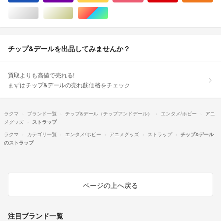
シルバー/銀色系
ゴールド/金色系
マルチカラー
チップ&デールを出品してみませんか？
買取よりも高値で売れる!
まずはチップ&デールの売れ筋価格をチェック
ラクマ
ブランド一覧
チップ&デール（チップアンドデール）
エンタメ/ホビー
アニ
メグッズ
ストラップ
ラクマ
カテゴリ一覧
エンタメ/ホビー
アニメグッズ
ストラップ
チップ&デール
のストラップ
ページの上へ戻る
注目ブランド一覧