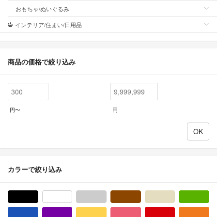
おもちゃ/ぬいぐるみ
インテリア/住まい/日用品
商品の価格で絞り込み
円〜
円
カラーで絞り込み
ブラック/黒色系
ホワイト/白色系
グレー/灰色系
ブラウン/茶色系
ベージュ系
グ
ブルー・ネイビー/青色系
パープル/紫色系
イエロー/黄色系
ピンク/桃色系
レッド/赤色系
オ