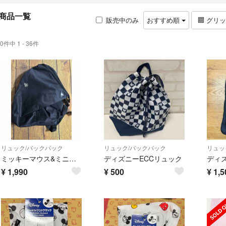
商品一覧
販売中のみ
おすすめ順
グリ
0件中 1 - 36件
リュック/バックパック
リュック/バックパック
リュッ
ミッキーマウス&ミニーマウス リュック
ディズニーECCリュック
¥
1,990
¥
500
¥
1,5