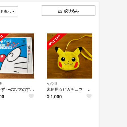
絞り込み
ッド表示
具
その他
ドラかず 〜のび太のすうじ大冒険〜
未使用☆ピカチュウ ポシェット ニンテンドー3DS
00
¥
1,000