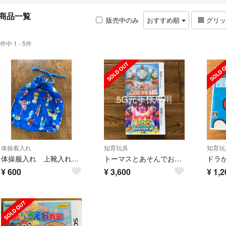
商品一覧
販売中のみ
おすすめ順
グリ
件中 1 - 5件
体操着入れ
知育玩具
知育玩
体操服入れ 上靴入れ スーパーマリオ ニンテンドー 青
トーマスとあそんでおぼえることばとかずとABC 3DS
¥
600
¥
3,600
¥
1,2