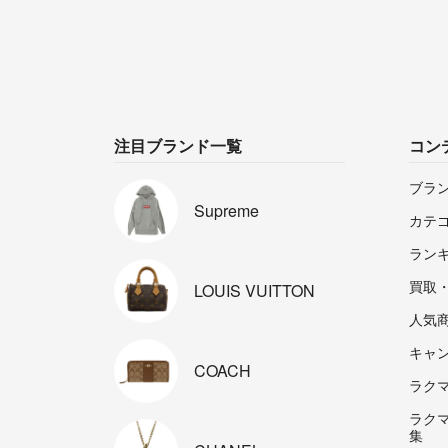
注目ブランド一覧
コン
ブラ
Supreme
カテ
ラン
買取
LOUIS
VUITTON
人気
キャ
COACH
ラクマp
ラク
集