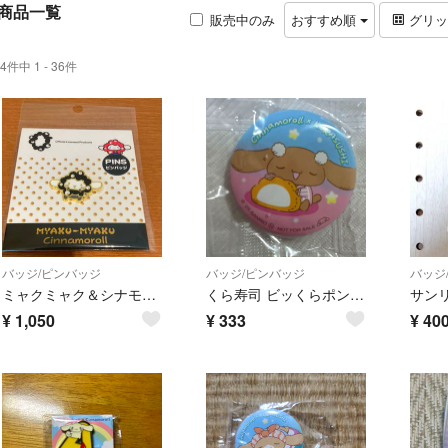
商品一覧
販売中のみ
おすすめ順
グリ
4件中 1 - 36件
バッジ/ピンバッジ
バッジ/ピンバッジ
バッジ
ミャクミャク＆シナモロール ピンバッジ
くら寿司 ビッくらポン シナモロール モカ 缶バッジ 未開封
¥
1,050
¥
333
¥
40