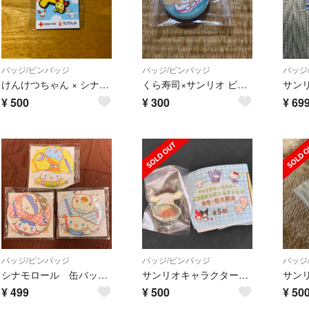
バッジ/ピンバッジ
バッジ/ピンバッジ
バッジ
けんけつちゃん × シナモロール ピンバッジ A型 日本赤十字社 ラブラッド
くら寿司×サンリオ ビッくらポン缶バッジ
¥
500
¥
300
¥
69
バッジ/ピンバッジ
バッジ/ピンバッジ
バッジ
シナモロール 缶バッジ 品川区 パラリンピック
サンリオキャラクターご当地ピンズコレクション 仙台・松島限定 ガチャ シナモン
¥
499
¥
500
¥
50