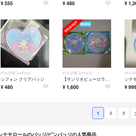
¥
555
¥
480
¥
1,3
バッジ/ピンバッジ
バッジ/ピンバッジ
バッジ
シフォン クリアバッジ
【サンリオピューロランド】ネオナツマツリⅡ /縁日/シナモロール/缶バッジ
¥
480
¥
1,600
¥
99
1
2
3
シナモロールのバッジ/ピンバッジの人気商品