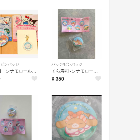
/ピンバッジ
バッジ/ピンバッジ
未使用 シナモロール Cinnamoroll 缶バッジとアクリルチャーム 2点
くら寿司×シナモロール カプチーノ 缶バッジ サンリオ
9
¥
350