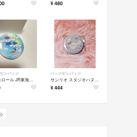
00
¥
480
/ピンバッジ
バッジ/ピンバッジ
シナモロール JR東海コラボ ランダムバッジ 限定
サンリオ スタジオハヌル コラボ 缶バッジ シナモロール
9
¥
444