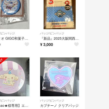
/ピンバッジ
バッジ/ピンバッジ
サンリオ GIGO和菓子ティータイム ミニ缶バッジ シナモロール
『新品』2025大阪関西万博 サンリオミャクミャク ピンバッジ シナモロール
0
¥
3,000
/ピンバッジ
バッジ/ピンバッジ
【★mao★様専用】エスプレッソ 3点
カプチーノ クリアバッジ