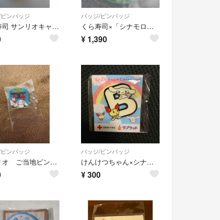
/ピンバッジ
バッジ/ピンバッジ
くら寿司 サンリオキャラクターズ 缶バッジ シナモロール
くら寿司×「シナモロール」オリジナルグッズ 缶バッチ ④ カプチーノ「ビッくらポ
0
¥
1,390
/ピンバッジ
バッジ/ピンバッジ
サンリオ ご当地ピンズコレクション 京都限定 シナモン
けんけつちゃん×シナモンロール/ピンバッチB
0
¥
300