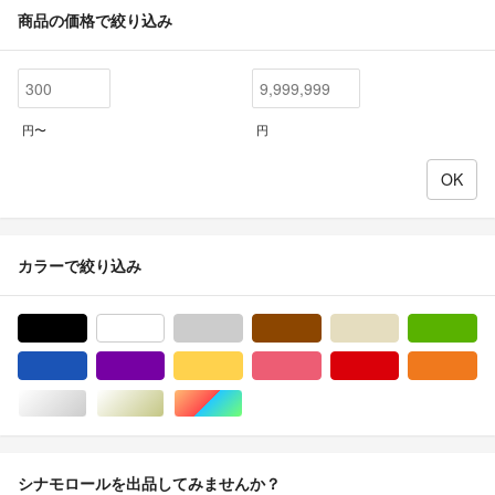
商品の価格で絞り込み
円〜
円
カラーで絞り込み
ブラック/黒色系
ホワイト/白色系
グレー/灰色系
ブラウン/茶色系
ベージュ系
グ
ブルー・ネイビー/青色系
パープル/紫色系
イエロー/黄色系
ピンク/桃色系
レッド/赤色系
オ
シルバー/銀色系
ゴールド/金色系
マルチカラー
シナモロールを出品してみませんか？