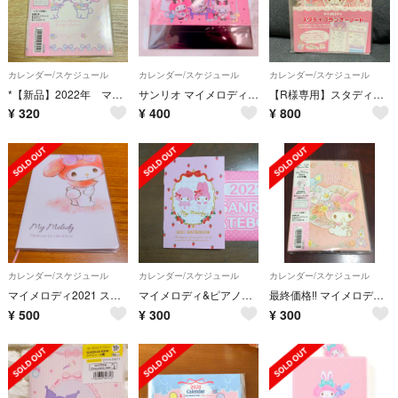
カレンダー/スケジュール
カレンダー/スケジュール
カレンダー/スケジュール
*【新品】2022年 マイメロディー スケジュール帳*
サンリオ マイメロディ クロミ 2022年 卓上カレンダー
【R様専用】スタディプランナーノート マイメロディ
¥
320
¥
400
¥
800
カレンダー/スケジュール
カレンダー/スケジュール
カレンダー/スケジュール
マイメロディ2021 スケジュール帳 手帳 マンスリータイプ B6
マイメロディ&ピアノ デイトブック
最終価格‼️ マイメロディ 手帳 2021年 スケジュール帳
¥
500
¥
300
¥
300