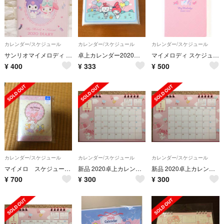
カレンダー/スケジュール
カレンダー/スケジュール
カレンダー/スケジュール
サンリオマイメロディ 2020年スケジュール帳 10月始まり 新品未使用
卓上カレンダー2020年 マイメロディ サンリオキャラクター
マイメロディ スケジュール帳 A6サイズ
¥
400
¥
333
¥
500
カレンダー/スケジュール
カレンダー/スケジュール
カレンダー/スケジュール
マイメロ スケジュール 手帳
新品 2020卓上カレンダー マイメロディ
新品 2020卓上カレンダー マイメロディ
¥
700
¥
300
¥
300