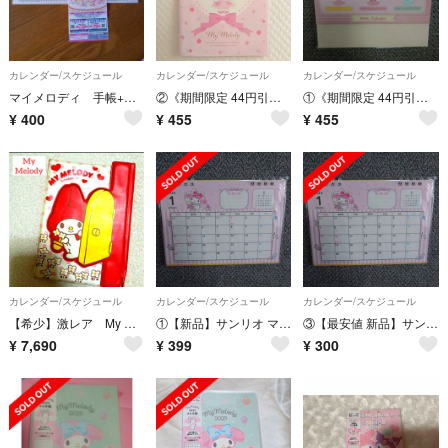
カレンダー/スケジュール
カレンダー/スケジュール
カレンダー/スケジュール
マイメロディ 手帳+卓上カレンダーセット★匿名配送★おまけつき
②《期間限定 44円引き中》【新品】サンリオ マイメロディ スケジュール帳
①《期間限定 44円引き中》【新品】マイメロディ 2026年 卓上カレンダー
¥
400
¥
455
¥
455
カレンダー/スケジュール
カレンダー/スケジュール
カレンダー/スケジュール
【希少】激レア My Melody スケジュール帳カバー 平成レトロ マイメロ
①【新品】サンリオ マイメロディ 卓上カレンダー
③【最安値 新品】サンリオ マイメロディ 卓上カレンダー
¥
7,690
¥
399
¥
300