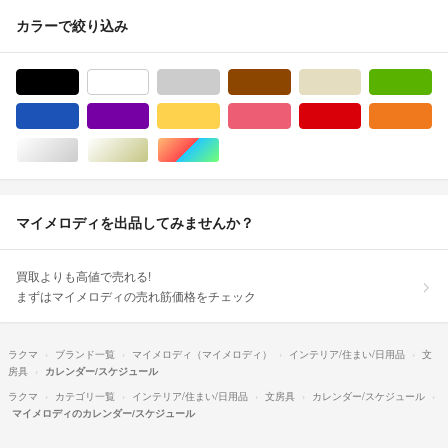
カラーで絞り込み
ブラック/黒色系
ホワイト/白色系
グレー/灰色系
ブラウン/茶色系
ベージュ系
グ
ブルー・ネイビー/青色系
パープル/紫色系
イエロー/黄色系
ピンク/桃色系
レッド/赤色系
オ
シルバー/銀色系
ゴールド/金色系
マルチカラー
マイメロディを出品してみませんか？
買取よりも高値で売れる!
まずはマイメロディの売れ筋価格をチェック
ラクマ
ブランド一覧
マイメロディ（マイメロディ）
インテリア/住まい/日用品
文
房具
カレンダー/スケジュール
ラクマ
カテゴリ一覧
インテリア/住まい/日用品
文房具
カレンダー/スケジュール
マイメロディのカレンダー/スケジュール