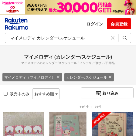
ログイン
会員登録
マイメロディ (カレンダー/スケジュール)
マイメロディのカレンダー/スケジュール / インテリア/住まい/日用品
マイメロディ（マイメロディ）
カレンダー/スケジュール
絞り込み
販売中のみ
おすすめ順
44件中 1 - 36件