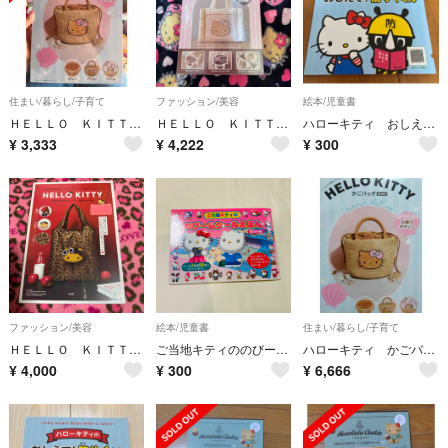
住まい/暮らし/子育て
ファッション/美容
絵本/児童書
ＨＥＬＬＯ ＫＩＴＴＹかごバッグＢＯＯＫ ｓｕｍｍｅｒ ｓｈｅｌｌ ｖｅｒ．
ＨＥＬＬＯ ＫＩＴＴＹフェイクムートンバッグＢＯＯＫ ｓｈｅｌｌ ｐｉｎｋ ｖｅ
ハローキティ おしえて！防サイくん 防災
¥
3,333
¥
4,222
¥
300
ファッション/美容
絵本/児童書
住まい/暮らし/子育て
ＨＥＬＬＯ ＫＩＴＴＹ ｃｏｌｌａｂｏｒａｔｉｏｎ ａ－ｊｏｌｉｅ ｂｉｇ ｂａ
ご当地キティののびーるしーるえほん 東日本 2006年
ハローキティ かごバッグ ムック Summer Shell ver サンリオ
¥
4,000
¥
300
¥
6,666