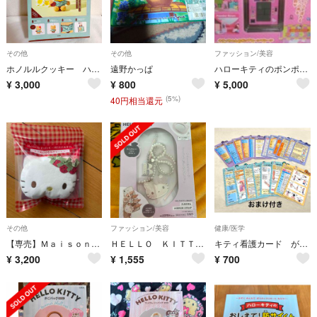
その他
その他
ファッション/美容
ホノルルクッキー ハローキティ マスコット ぬいぐるみチャーム BOOK
遠野かっぱ
ハローキティのポンポンパック目覚まし時計ＢＯＯＫ
¥
3,000
¥
800
¥
5,000
(5%)
40円相当還元
その他
ファッション/美容
健康/医学
【専売】Ｍａｉｓｏｎ ｄｅ ＦＬＥＵＲ×ＨＥＬＬＯ ＫＩＴＴＹ いちごぬいぐるみ
ＨＥＬＬＯ ＫＩＴＴＹ×ＢＲＩＬＭＹいつでもササッとお直しできるミラー付きビーズ
キティ看護カード がん化学療法ケアのポイントミニブック付き
¥
3,200
¥
1,555
¥
700