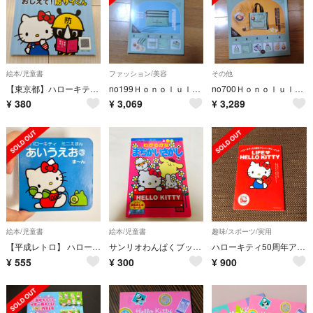
絵本/児童書
ファッション/美容
その他
【東京都】ハローキティのおしえて！防サイくん
no199Ｈｏｎｏｌｕｌｕ Ｃｏｏｋｉｅ Ｃｏｍｐａｎｙ×ＨＥＬＬＯ ＫＩＴＴＹ
no700Ｈｏｎｏｌｕｌｕ Ｃｏｏｋｉｅ Ｃｏｍｐａｎｙ×ＨＥＬＬＯ ＫＩＴＴＹ
¥
380
¥
3,069
¥
3,289
絵本/児童書
絵本/児童書
趣味/スポーツ/実用
【平成レトロ】 ハローキティ ミニえほん あいうえお③
サンリオわんぱくブックシリーズ わかるかな まちがいさがし おたのしみシール
ハローキティ50周年アニバーサリーブック LIFE with ハローキティ
¥
555
¥
300
¥
900