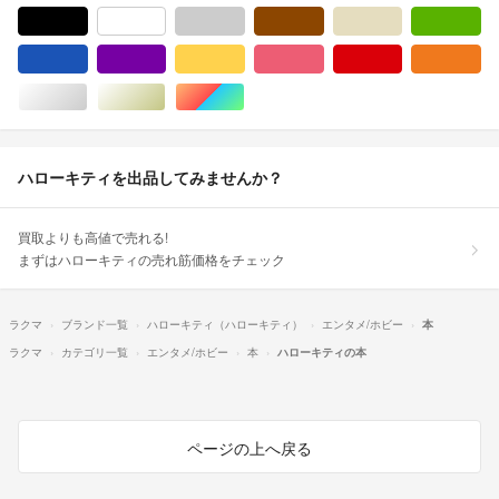
ブラック/黒色系
ホワイト/白色系
グレー/灰色系
ブラウン/茶色系
ベージュ系
グ
ブルー・ネイビー/青色系
パープル/紫色系
イエロー/黄色系
ピンク/桃色系
レッド/赤色系
オ
シルバー/銀色系
ゴールド/金色系
マルチカラー
ハローキティを出品してみませんか？
買取よりも高値で売れる!
まずはハローキティの売れ筋価格をチェック
ラクマ
ブランド一覧
ハローキティ（ハローキティ）
エンタメ/ホビー
本
ラクマ
カテゴリ一覧
エンタメ/ホビー
本
ハローキティの本
ページの上へ戻る