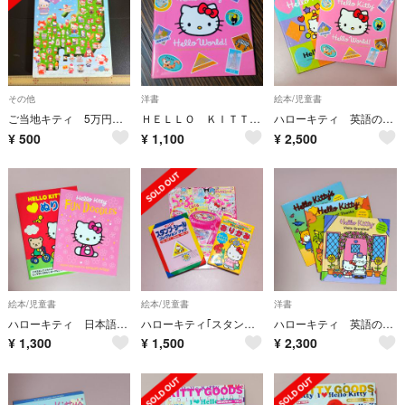
その他
洋書
絵本/児童書
ご当地キティ 5万円貯まる本
ＨＥＬＬＯ ＫＩＴＴＹ：ＨＥＬＬＯ ＷＯＲＬＤ！（Ｈ）
ハローキティ 英語の絵本｢Hello Shapes｣&｢Hello World｣
¥
500
¥
1,100
¥
2,500
絵本/児童書
絵本/児童書
洋書
ハローキティ 日本語と英語のぬりえの本2冊セット
ハローキティ｢スタンプシールコレクションブック｣｢おりがみ｣｢シールくるリーナ｣
ハローキティ 英語の絵本 3冊セット
¥
1,300
¥
1,500
¥
2,300