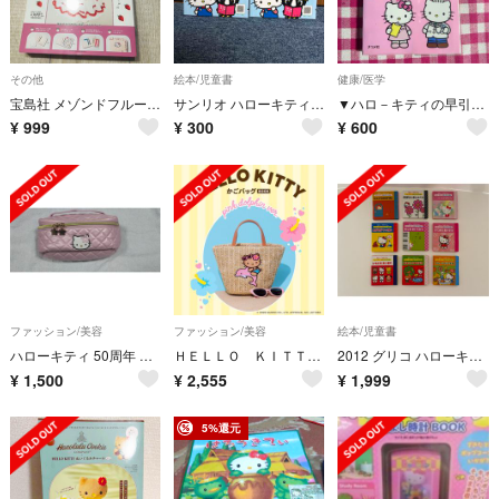
その他
絵本/児童書
健康/医学
宝島社 メゾンドフルール×ハローキティ いちごマルチケースBOOK 本のみ
サンリオ ハローキティのおしえて！防サイくん 2冊セット
▼ハロ－キティの早引き検査値・数式ハンドブック シール付き 西崎統／監修 初版
¥
999
¥
300
¥
600
ファッション/美容
ファッション/美容
絵本/児童書
ハローキティ 50周年 アニバーサリーキルトポーチBOOK ピンク メイクポーチ
ＨＥＬＬＯ ＫＩＴＴＹかごバッグＢＯＯＫ ｐｉｎｋ ｄｏｌｐｈｉｎ ｖｅｒ．
2012 グリコ ハローキティ はっぴぃえほん 9冊 非売品 ミニ絵本
¥
1,500
¥
2,555
¥
1,999
5%還元