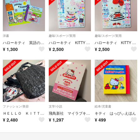
洋書
趣味/スポーツ/実用
趣味/スポーツ/実用
ハローキティ 英語の絵本 2冊セット
ハローキティ KITTY GOODS COLLECTION VOL.2
ハローキティ KITTY GOODS COLLECTION VOL.1
¥
1,300
¥
2,500
¥
2,500
ファッション/美容
文学/小説
絵本/児童書
ＨＥＬＬＯ ＫＩＴＴＹ リボンな３ｗａｙキルティングＢＡＧ ＢＯＯＫおしゃれＢＬ
飛鳥新社 マイラブキティ キティグッズ大百科 サンリオ ハローキティ40周年記念
キティ はっぴぃえほん
¥
2,480
¥
1,297
¥
499