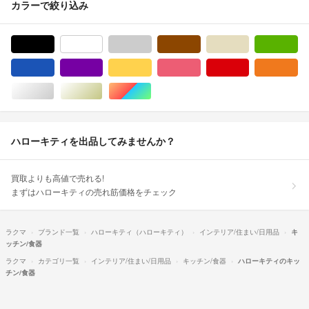
カラーで絞り込み
ブラック/黒色系
ホワイト/白色系
グレー/灰色系
ブラウン/茶色系
ベージュ系
グ
ブルー・ネイビー/青色系
パープル/紫色系
イエロー/黄色系
ピンク/桃色系
レッド/赤色系
オ
シルバー/銀色系
ゴールド/金色系
マルチカラー
ハローキティを出品してみませんか？
買取よりも高値で売れる!
まずはハローキティの売れ筋価格をチェック
ラクマ
ブランド一覧
ハローキティ（ハローキティ）
インテリア/住まい/日用品
キ
ッチン/食器
ラクマ
カテゴリ一覧
インテリア/住まい/日用品
キッチン/食器
ハローキティのキッ
チン/食器