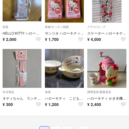
容器
収納/キッチン雑貨
グラス/カップ
HELLO KITTY ハローキティ一 ピッチャー
サンリオ ハローキティ 食器洗いスポンジ
スケーター ハローキティ ガスタンブラーロング 370ml 4個セット 耐熱ガラス 新品箱入
¥
2,000
¥
1,700
¥
4,000
弁当用品
食器
調理道具/製菓道具
キティちゃん ランチベルト
ハローキティ こども食器（３個）
ハローキティ かき氷機 カップ付き
¥
300
¥
1,200
¥
2,400