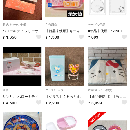
収納/キッチン雑貨
弁当用品
テーブル用品
ハローキティ フリーザーバッグ ジップロック ピンク🎀
【新品未使用】キティちゃん お弁当箱 ランチボックス サンリオ ハローキティ 日本製 122644
■新品未使用 SANRIO サンリオ ハローキティ 珪藻土コースター 2点 セット コースター
¥
1,650
¥
1,380
¥
899
食器
グラス/カップ
収納/キッチン雑貨
サンリオ ハローキティ ソースポット スプーン セット
【グラス】くるっとまわしてサマーチャレンジ！ Vivitix ハローキティ
【新品未使用】【激レア商品】Kittyちゃん♡エプロンとミトン
¥
4,500
¥
2,200
¥
3,999