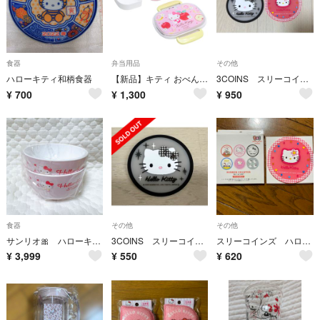
食器
弁当用品
その他
ハローキティ和柄食器
【新品】キティ おべんとう箱 360ml 弁当箱 サンリオ
3COINS スリーコインズ ハローキティ コラボ ラバーコースター 2点
¥
700
¥
1,300
¥
950
食器
その他
その他
サンリオ🎀 ハローキティ おわん ２個セット タイニーちゃん 未使用
3COINS スリーコインズ ハローキティ コラボ ラバーコースター
スリーコインズ ハローキティ☆ラバーコースター
¥
3,999
¥
550
¥
620