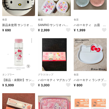
食器
食器
食器
新品未使用 サンリオ ハローキティ 陶器製 プレート皿 非売品 白 ホワイト
SANRIO サンリオ ハローキティ 丸型 角型 容器 花柄 まとめ売り
ハローキティ お皿 プレート 陶器製 2枚
¥
690
¥
2,999
¥
1,999
タンブラー
グラス/カップ
食器
【新品・未開封】サンリオハウス ハローキティ タンブラー
ハローキティ マグカップ
ハローキティ ランチプレート お皿 キティちゃん プレート 子供用食器
¥
5,999
¥
3,000
¥
800