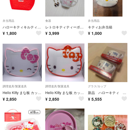
弁当用品
食器
弁当用品
ハローキティキルティング保冷保温ランチバッグ
レトロキティティーポットセット
キティお弁当箱
¥
1,800
¥
3,999
¥
1,000
調理道具/製菓道具
調理道具/製菓道具
グラス/カップ
Hello Kitty まな板 カッティングボード
Hello Kitty まな板 カッティングボード
新品 ハローキティ Hello Kitty BIG マグカップ 2個セット
¥
2,850
¥
2,850
¥
5,555