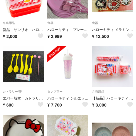
弁当用品
食器
食器
新品 サンリオ ハローキティ ティータイム保冷バッグ付きランチボックス
ハローキティ プレート4枚&スプーンとフォークセット2組 ピンク
ハローキティ メラミンプレート 海外ver. 20年前 5枚セット レア
¥
2,000
¥
2,999
¥
12,500
カトラリー/箸
タンブラー
弁当用品
エバー航空 カトラリーセット ハローキティ
ハローキティ シルエットラメタンブラー サンリオハウス Sanriohouse
【新品】ハローキティ ランチ3点セット
¥
600
¥
7,700
¥
3,000