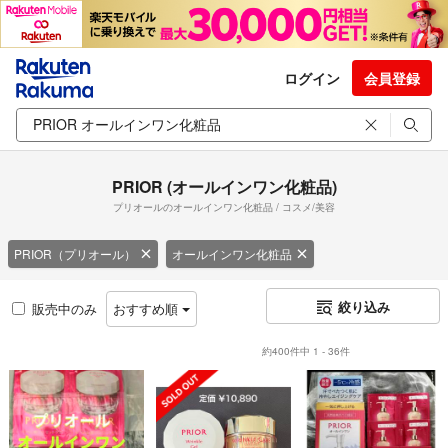
ログイン
会員登録
PRIOR (オールインワン化粧品)
プリオールのオールインワン化粧品 / コスメ/美容
PRIOR（プリオール）
オールインワン化粧品
絞り込み
販売中のみ
おすすめ順
約400件中 1 - 36件