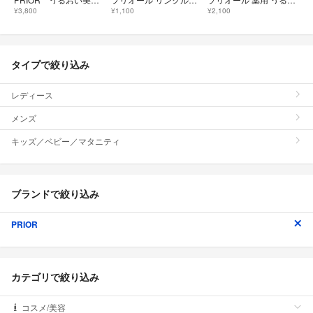
¥3,800
¥1,100
¥2,100
タイプで絞り込み
レディース
メンズ
キッズ／ベビー／マタニティ
ブランドで絞り込み
PRIOR
カテゴリで絞り込み
コスメ/美容