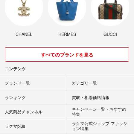
CHANEL
HERMES
GUCCI
すべてのブランドを見る
コンテンツ
ブランド一覧
カテゴリ一覧
ランキング
買取・相場価格情報
キャンペーン一覧・おすすめ
人気商品チャンネル
特集
ラクマ公式ショップ ファッシ
ラクマplus
ョン特集