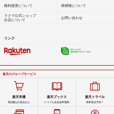
権利侵害について
商標権について
ラクマ公式ショップ
お問い合わせ
出店について
リンク
楽天のグループサービス
楽天市場
楽天ブックス
楽天トラベル
商品数は1億点以上
いつでも全品送料無料
簡単宿泊予約！