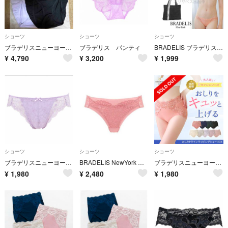
ショーツ
ショーツ
ショーツ
ブラデリスニューヨークのショーツ2枚セット Lサイズ
ブラデリス パンティ
BRADELIS ブラデリス タンガ エコバッグ Tバック レース ピンク M
¥
4,790
¥
3,200
¥
1,999
ショーツ
ショーツ
ショーツ
ブラデリスニューヨーク ジャスミンショーツ L ライラック
BRADELIS NewYork ブラデリスニューヨーク ナオミスタイルパンティ24A3 L ピンク レース
ブラデリスニューヨーク おしりPラインラッピングショーツ24 L コーラル ハイウエスト ブラデリス
¥
1,980
¥
2,480
¥
1,980