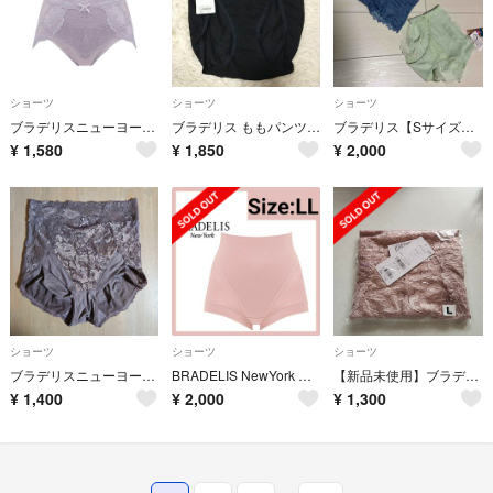
ショーツ
ショーツ
ショーツ
ブラデリスニューヨークおしりPラインレーシーショーツ23 ライラック L
ブラデリス ももパンツ M 桃パンツ モモパンツ ハイレグショーツ レース
ブラデリス【Sサイズ】2枚セットレーシーオールインワンスタイルショーツ
¥
1,580
¥
1,850
¥
2,000
ショーツ
ショーツ
ショーツ
ブラデリスニューヨーク ショーツブラウン系 4L
BRADELIS NewYork ゆきねえとろけるシルク混ショーツ LL
【新品未使用】ブラデリスおしりPラインレーシーショーツ
¥
1,400
¥
2,000
¥
1,300