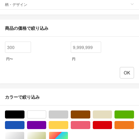
柄・デザイン
商品の価格で絞り込み
円〜
円
カラーで絞り込み
ブラック/黒色系
ホワイト/白色系
グレー/灰色系
ブラウン/茶色系
ベージュ系
グ
ブルー・ネイビー/青色系
パープル/紫色系
イエロー/黄色系
ピンク/桃色系
レッド/赤色系
オ
シルバー/銀色系
ゴールド/金色系
マルチカラー