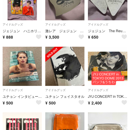
アイドルグッズ
アイドルグッズ
アイドルグッズ
ジェジュン ハニホリ トレカ ファンミーティング 2025 公式
激レア ジェジュン J-party 2015 韓国公演 落下物 ハート
ジェジュン The Reunion in memory ハート 2枚
¥
888
¥
3,500
¥
650
アイドルグッズ
アイドルグッズ
アイドルグッズ
ユチョン インタビュー 掲載 ELLE
ユチョン フェイスタオル
JYJ CONCERT in TOKYO DOME 2013 パンフ&うちわ
¥
500
¥
500
¥
2,400