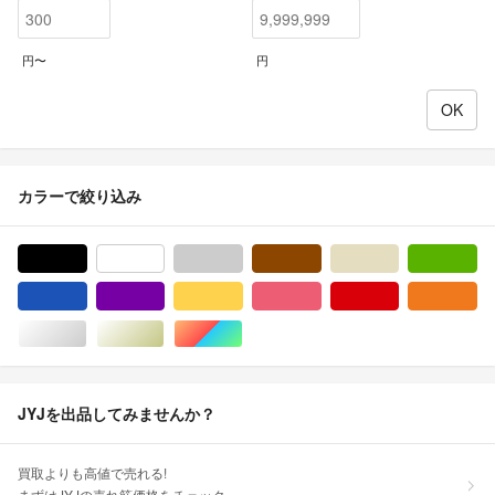
円〜
円
カラーで絞り込み
ブラック/黒色系
ホワイト/白色系
グレー/灰色系
ブラウン/茶色系
ベージュ系
グ
ブルー・ネイビー/青色系
パープル/紫色系
イエロー/黄色系
ピンク/桃色系
レッド/赤色系
オ
シルバー/銀色系
ゴールド/金色系
マルチカラー
JYJを出品してみませんか？
買取よりも高値で売れる!
まずはJYJの売れ筋価格をチェック