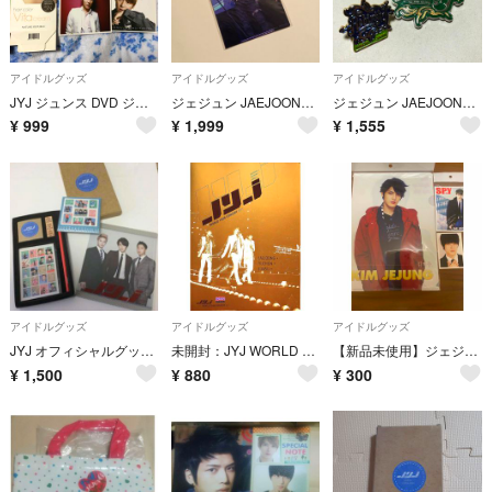
アイドルグッズ
アイドルグッズ
アイドルグッズ
JYJ ジュンス DVD ジャケカ
ジェジュン JAEJOONG フォトセット
ジェジュン JAEJOONG キーホルダー
¥
999
¥
1,999
¥
1,555
アイドルグッズ
アイドルグッズ
アイドルグッズ
JYJ オフィシャルグッズ ステーショナリーセット マウスパッド 文房具
未開封：JYJ WORLD TOUR CONCERT 2011 写真集
【新品未使用】ジェジュン クリアファイル フォト キムジェジュン 韓流ショップ
¥
1,500
¥
880
¥
300