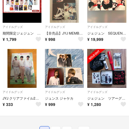
アイドルグッズ
アイドルグッズ
アイドルグッズ
期間限定ジェジュン ハニホリ ファンミーティング 2025 トレカ コンプリート
【非売品】JYJ MEMBERSHIP WEEK写真展 印刷写真 ポストカード
ジェジュン SEQUENCE トレカ HELLOLIVE 公式
¥
1,799
¥
998
¥
19,999
アイドルグッズ
アイドルグッズ
アイドルグッズ
JYJ クリアファイル2枚セット
ジュンス ジャケカ
ジェジュン ツアーグッズと公式ペンライト
¥
333
¥
999
¥
1,280