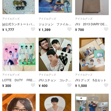
アイドルグッズ
アイドルグッズ
アイドルグッズ
jyj公式ランチトートバック未使用 ジェジュン ユチョン ジュンス 匿名配送
ジェジュン ファイル ノート カード入れ jyjメモ 未使用セット
JYJ 2013 DIARY DECORATION SET 未使用だと思います
¥
1,777
¥
1,399
¥
700
アイドルグッズ
アイドルグッズ
アイドルグッズ
LOTTE DUTY FREE JYJ クリアファイル
JYJ ユチョン コレクションカード5枚セット
JYJ グッズ 5点セット
¥
300
¥
400
¥
1,500