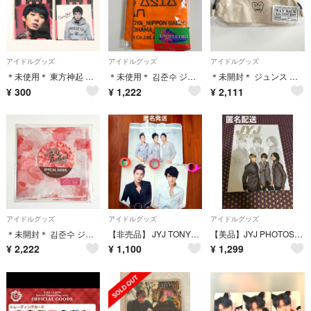
アイドルグッズ
アイドルグッズ
アイドルグッズ
＊未使用＊ 東方神起 동방신기 JYJ パク ユチョン ステッカー シール
＊未使用＊ 김준수 ジュンス XIA JUNSU INCREDIBLE タオル
＊未開封＊ ジュンス WAY BACK XIA CONCERT 2019 ポーチ
¥
300
¥
1,222
¥
2,111
アイドルグッズ
アイドルグッズ
アイドルグッズ
＊未開封＊ 김준수 ジュンス 2014 XIA THE BEST BALLAD
【非売品】 JYJ TONYMOLY ショッピングバッグ ポスター トニーモリー
【美品】JYJ PHOTOSTORY 写真集 ジェジュン ジュンス ユチョン
¥
2,222
¥
1,100
¥
1,299