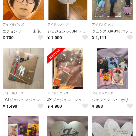
アイドルグッズ
アイドルグッズ
アイドルグッズ
ユチョン ノート 未使用 希少！
ジェジュン J-JUN うちわ
ジュンス XIA JYJ バッジ 新品未使用
¥
700
¥
1,000
¥
1,111
アイドルグッズ
アイドルグッズ
アイドルグッズ
JYJ ジェジュン ジュンス ユチョン コンサート パンフレット
JX ジェジュン ジュンス ファンミーティング アップグレード特典
ジェジュン ハニホリ ファンミーティング トレカ 5枚セット 公式 ②
¥
1,499
¥
4,900
¥
888