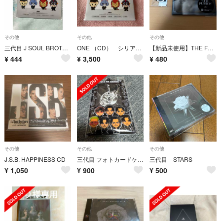
その他
その他
その他
三代目 J SOUL BROTHERS MINIALBUM『ONE』 会場限定
ONE （CD） シリアルコード付き
【新品未使用】THE FUSION CD ØMI トレカ
¥
444
¥
3,500
¥
480
その他
その他
その他
J.S.B. HAPPINESS CD
三代目 フォトカードケース
三代目 STARS
¥
1,050
¥
900
¥
500