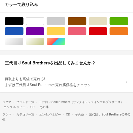
カラーで絞り込み
ブラック/黒色系
ホワイト/白色系
グレー/灰色系
ブラウン/茶色系
ベージュ系
グ
ブルー・ネイビー/青色系
パープル/紫色系
イエロー/黄色系
ピンク/桃色系
レッド/赤色系
オ
シルバー/銀色系
ゴールド/金色系
マルチカラー
三代目 J Soul Brothersを出品してみませんか？
買取よりも高値で売れる!
まずは三代目 J Soul Brothersの売れ筋価格をチェック
ラクマ
ブランド一覧
三代目 J Soul Brothers（サンダイメジェイソウルブラザーズ）
エンタメ/ホビー
CD
その他
ラクマ
カテゴリ一覧
エンタメ/ホビー
CD
その他
三代目 J Soul Brothersのその
他