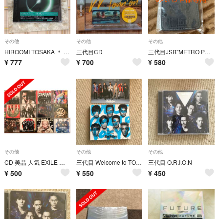
その他
その他
その他
HIROOMI TOSAKA ＊ OVERDOSE CD ＋ DVD
三代目CD
三代目JSB"METRO POLIZ"特典
¥
777
¥
700
¥
580
その他
その他
その他
CD 美品 人気 EXILE 三代目JSB アナ雪 初音ミク
三代目 Welcome to TOKYO
三代目 O.R.I.O.N
¥
500
¥
550
¥
450