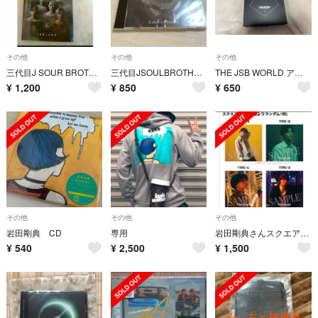
その他
その他
その他
三代目J SOUR BROTHERS スマプラ☆週末限定価格
三代目JSOULBROTHERS Land of Promise
THE JSB WORLD アルバム
¥
1,200
¥
850
¥
650
その他
その他
その他
岩田剛典 CD
専用
岩田剛典さんスクエアカード四点付き＋CD1枚
¥
540
¥
2,500
¥
1,500