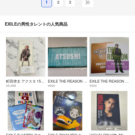
1
2
3
…
EXILEの男性タレントの人気商品
町田啓太 アクスタ 15th Anniversary BIGアクリルスタンドB
EXILE THE REASON 2026 ミニタオル ATSUSHI
EXILE THE REASON 2026 フォトカード TETSUYA
¥5,599
¥600
¥500
EXILE B HAPPY アクリルスタンド 岩谷翔吾
EXILE TAKAHIRO カーサイン
HiGH&LOW 10th ANNIVERSARY ウエハースカード 雨宮 広斗