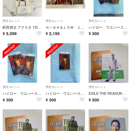
男性タレント
男性タレント
男性タレント
町田啓太 アクスタ 15th Anniversary BIGアクリルスタンドB
ＨｉＧＨ＆ＬＯＷ １０ＴＨ ＡＮＮＩＶＥＲＳＡＲＹ バラ売り可 ウエハース
ハイロー ウエハース AKIRA
¥
5,599
¥
2,150
¥
300
男性タレント
男性タレント
男性タレント
ハイロー ウエハース TAKAHIRO
ハイロー ウエハース 町田啓太
EXILE THE REASON 2026フォトカードNESMITH
¥
300
¥
300
¥
500