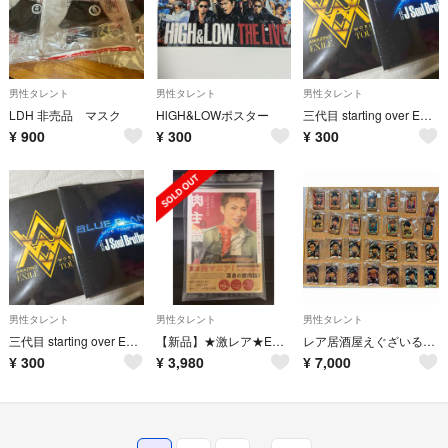
男性タレント
男性タレント
男性タレント
LDH 非売品 マスク
HlGH&LOWポスター
三代目 starting over EXILE TOUR AMAZIG
¥
900
¥
300
¥
300
男性タレント
男性タレント
男性タレント
三代目 starting over EXILE TOUR AMAZIG
【新品】★激レア★EXILE SHOKICHI本人サイン入り 肉主義
レア居酒屋えぐざいる コンプリートセット
¥
300
¥
3,980
¥
7,000