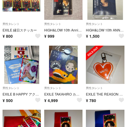
男性タレント
男性タレント
男性タレント
EXILE 縁日ステッカー
HiGH&LOW 10th Anniversary コブラ
HiGH&LOW 10th ANNIVERSARY ウエハースカード 雨宮 広斗
¥
800
¥
999
¥
1,500
男性タレント
男性タレント
男性タレント
EXILE B HAPPY アクリルスタンド 岩谷翔吾
EXILE TAKAHIRO カーサイン
EXILE THE REASON ガチャ アクリルラメネームキーホルダーNAOT
¥
500
¥
4,999
¥
780