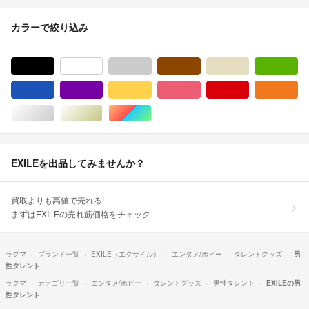
カラーで絞り込み
ブラック/黒色系
ホワイト/白色系
グレー/灰色系
ブラウン/茶色系
ベージュ系
グ
ブルー・ネイビー/青色系
パープル/紫色系
イエロー/黄色系
ピンク/桃色系
レッド/赤色系
オ
シルバー/銀色系
ゴールド/金色系
マルチカラー
EXILEを出品してみませんか？
買取よりも高値で売れる!
まずはEXILEの売れ筋価格をチェック
ラクマ
ブランド一覧
EXILE（エグザイル）
エンタメ/ホビー
タレントグッズ
男
性タレント
ラクマ
カテゴリ一覧
エンタメ/ホビー
タレントグッズ
男性タレント
EXILEの男
性タレント