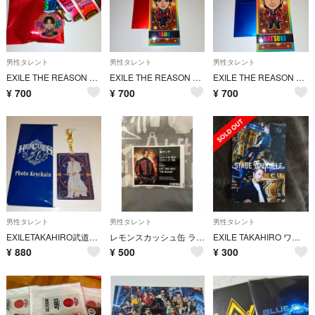
男性タレント
男性タレント
男性タレント
EXILE THE REASON 縁日ネックストラップ NAOTO
EXILE THE REASON 縁日千社札 佐藤大樹
EXILE THE REASON 縁日千社札 澤本夏輝
¥
700
¥
700
¥
700
男性タレント
男性タレント
男性タレント
EXILETAKAHIRO武道館LIVE2025HERACULESキーホルダー
レモンスカッシュ缶 ラベル
EXILE TAKAHIRO ワークマン ポストカード
¥
880
¥
500
¥
300