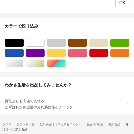
カラーで絞り込み
ブラック/黒色系
ホワイト/白色系
グレー/灰色系
ブラウン/茶色系
ベージュ系
グ
ブルー・ネイビー/青色系
パープル/紫色系
イエロー/黄色系
ピンク/桃色系
レッド/赤色系
オ
シルバー/銀色系
ゴールド/金色系
マルチカラー
わかさ生活を出品してみませんか？
買取よりも高値で売れる!
まずはわかさ生活の売れ筋価格をチェック
ラクマ
ブランド一覧
わかさ生活（ワカサセイカツ）
食品/飲料/酒
健康食品
青
汁/ケール加工食品