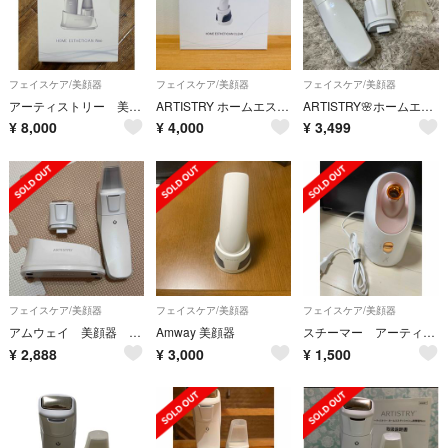
フェイスケア/美顔器
フェイスケア/美顔器
フェイスケア/美顔器
アーティストリー 美顔器 Neo
ARTISTRY ホームエステ 電動洗顔ブラシ クレンジング スキンケア
ARTISTRY🌸ホームエスティシャンTM美顔器Neo
¥
8,000
¥
4,000
¥
3,499
フェイスケア/美顔器
フェイスケア/美顔器
フェイスケア/美顔器
アムウェイ 美顔器 セット
Amway 美顔器
スチーマー アーティストリー
¥
2,888
¥
3,000
¥
1,500