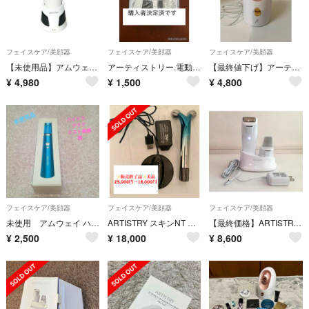
フェイスケア/美顔器
フェイスケア/美顔器
フェイスケア/美顔器
【未使用品】アムウェイ アーティストリー ホームエスティシャンクリア 電動洗顔ブラシ 282808J ホワイト系
アーティストリー.電動洗顔ブラシ
【最終値下げ】アーティストリー フェイシャルスチーマー
¥
4,980
¥
1,500
¥
4,800
フェイスケア/美顔器
フェイスケア/美顔器
フェイスケア/美顔器
未使用 アムウェイ ハイドラアクアミスト美顔器
ARTISTRY スキンNT ホームエスティシャン美顔器 EMSローラー
【最終価格】ARTISTRY アムウェイ ARTホームエスティシャン美顔器Neo
¥
2,500
¥
18,000
¥
8,600