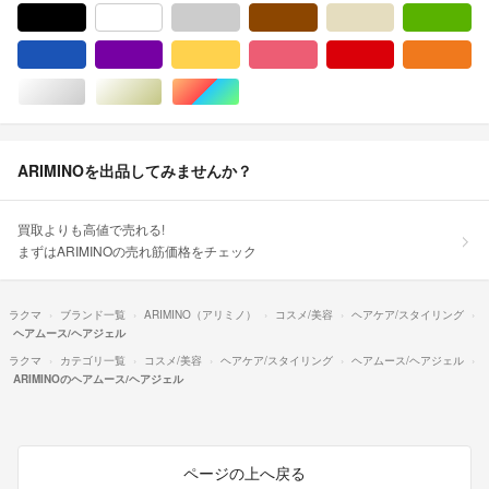
ブラック/黒色系
ホワイト/白色系
グレー/灰色系
ブラウン/茶色系
ベージュ系
グ
ブルー・ネイビー/青色系
パープル/紫色系
イエロー/黄色系
ピンク/桃色系
レッド/赤色系
オ
シルバー/銀色系
ゴールド/金色系
マルチカラー
ARIMINOを出品してみませんか？
買取よりも高値で売れる!
まずはARIMINOの売れ筋価格をチェック
ラクマ
ブランド一覧
ARIMINO（アリミノ）
コスメ/美容
ヘアケア/スタイリング
ヘアムース/ヘアジェル
ラクマ
カテゴリ一覧
コスメ/美容
ヘアケア/スタイリング
ヘアムース/ヘアジェル
ARIMINOのヘアムース/ヘアジェル
ページの上へ戻る