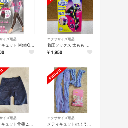
サイズ用品
エクササイズ用品
メディキュット MediQtto 着圧レギンス♪機能性レギンス
着圧ソックス 太もも メディキュット 寝ながら フルレッグ EX M
00
¥
1,950
サイズ用品
エクササイズ用品
メディキュット骨盤ヒップアップ
メディキュットのようなソックス二足&スリムゲルマスク風呂で汗かき半身浴ダイエット