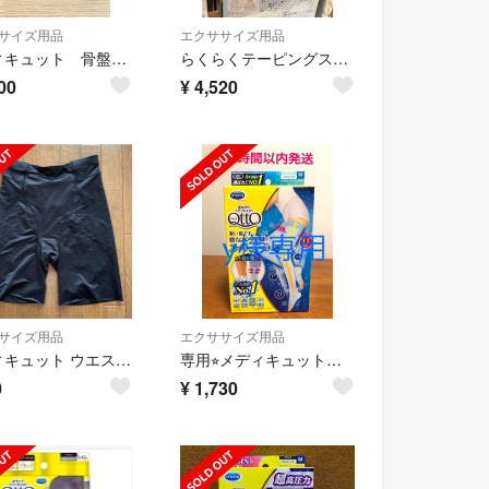
サイズ用品
エクササイズ用品
メディキュット 骨盤サポート ヒップアップガードル L
らくらくテーピングスパッツ ロコアップ 4L《2枚》
00
¥
4,520
サイズ用品
エクササイズ用品
メディキュット ウエストスリムルック M
専用⭐︎メディキュット スーパークール M
0
¥
1,730