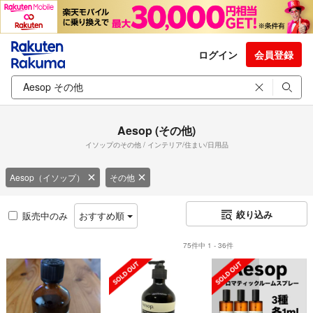
ログイン
会員登録
Aesop (その他)
イソップのその他 / インテリア/住まい/日用品
Aesop（イソップ）
その他
絞り込み
販売中のみ
おすすめ順
75件中 1 - 36件