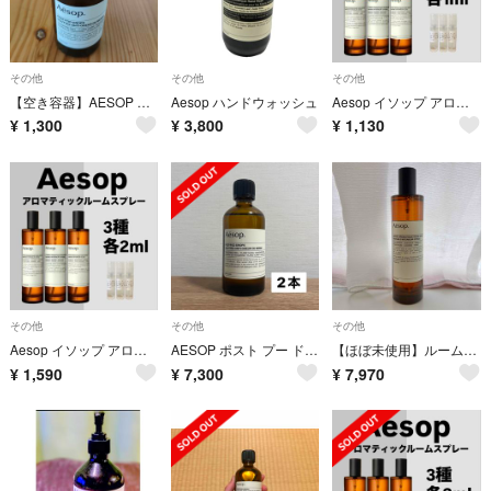
その他
その他
その他
【空き容器】AESOP ポストプー ドロップス
Aesop ハンドウォッシュ
Aesop イソップ アロマティックルームスプレー お試し3種セット 各1ml
¥
1,300
¥
3,800
¥
1,130
その他
その他
その他
Aesop イソップ アロマティックルームスプレー お試し3種セット 各2ml
AESOP ポスト プー ドロップス 100ml 2本
【ほぼ未使用】ルームスプレー（100ml）［イソップ］
¥
1,590
¥
7,300
¥
7,970