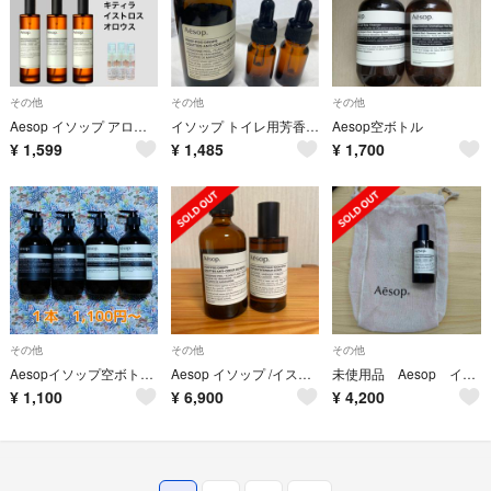
その他
その他
その他
Aesop イソップ アロマティックルームスプレー 2ml 3種セット
イソップ トイレ用芳香剤 お試し携帯用10ml 2本
Aesop空ボトル
¥
1,599
¥
1,485
¥
1,700
その他
その他
その他
Aesopイソップ空ボトル 各1本1,100円〜
Aesop イソップ /イストロス ルームスプレー & ポストプードロップス
未使用品 Aesop イソップ イストロス アロマティック ルームスプレー 50
¥
1,100
¥
6,900
¥
4,200