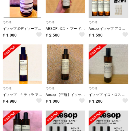
その他
その他
その他
イソップボディソープ 空びん
AESOP ポスト プー ドロップス 100ml
Aesop イソップ アロマティックルームスプレー 2ml 3種セット
¥
1,000
¥
2,500
¥
1,590
その他
その他
その他
イソップ キティラ アロマティック ルームスプレー
Aesop 【空瓶】イソップ アロマティックルームスプレー イストロス
イソップ イストロス アロマティック ルームスプレー 100ml ISTROS
¥
4,980
¥
1,000
¥
1,200