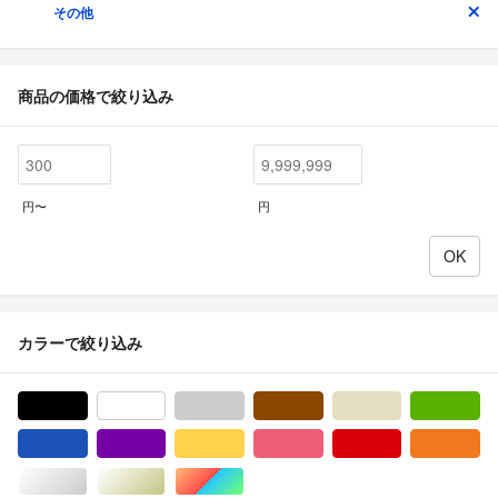
その他
商品の価格で絞り込み
円〜
円
カラーで絞り込み
ブラック/黒色系
ホワイト/白色系
グレー/灰色系
ブラウン/茶色系
ベージュ系
グ
ブルー・ネイビー/青色系
パープル/紫色系
イエロー/黄色系
ピンク/桃色系
レッド/赤色系
オ
シルバー/銀色系
ゴールド/金色系
マルチカラー