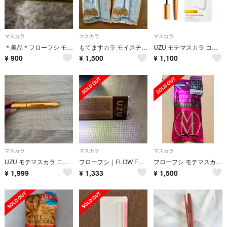
マスカラ
マスカラ
マスカラ
＊美品＊フローフシ モテマスカラ MOTEMASCARA SEPARATE NATURAL 2
もてますカラ モイスチャーCo-3way(コンパクトタイプ)
UZU モテマスカラ コッパー
¥
900
¥
1,500
¥
1,100
マスカラ
マスカラ
マスカラ
UZU モテマスカラ ニュアンス S1B1 ゴールド
フローフシ｜FLOW FUSHI UZU ウズ MOTE MASCARA モテマ
フローフシ モテマスカラ TECHNICAL 02 ブーストプライマー ネイビー
¥
1,999
¥
1,333
¥
1,500