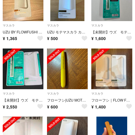
マスカラ
マスカラ
マスカラ
UZU BY FLOWFUSHI UZU 38°C MOTE MASCARA
UZU モテマスカラ カーキ【新品未使用・未開封】
【未開封】ウズ モテマスカラ UZU セパレート volume7 VOL7
¥
1,365
¥
500
¥
1,600
マスカラ
マスカラ
マスカラ
【未開封】ウズ モテマスカラ UZU セパレート volume7 VOL7 2個
フローフシ|UZU MOTE MASCARA|COPPER(コッパー)|マスカラ
フローフシ｜FLOW FUSHI UZU ウズ MOTE MASCARA モテマ
¥
2,550
¥
600
¥
1,400