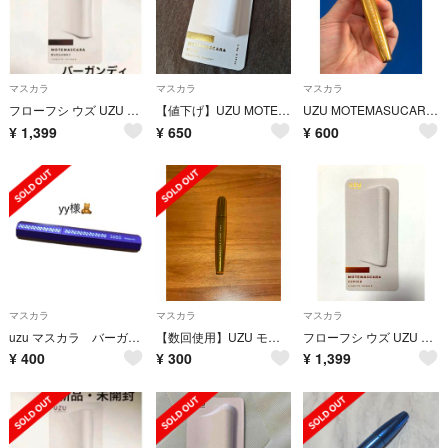
マスカラ
マスカラ
マスカラ
フローフシ ウズ UZU BY FLOWFUSHモテマスカラ バーガンディ
【値下げ】UZU MOTE MASCARA カーキ
UZU MOTEMASUCARA CP
¥
1,399
¥
650
¥
600
マスカラ
マスカラ
マスカラ
uzu マスカラ バーガンディ
【数回使用】UZU モテマスカラ 8
フローフシ ウズ UZU BY FLOWFUSHモテマスカラ コッパー
¥
400
¥
300
¥
1,399