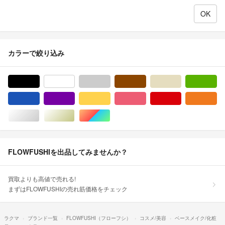
カラーで絞り込み
ブラック/黒色系
ホワイト/白色系
グレー/灰色系
ブラウン/茶色系
ベージュ系
グ
ブルー・ネイビー/青色系
パープル/紫色系
イエロー/黄色系
ピンク/桃色系
レッド/赤色系
オ
シルバー/銀色系
ゴールド/金色系
マルチカラー
FLOWFUSHIを出品してみませんか？
買取よりも高値で売れる!
まずはFLOWFUSHIの売れ筋価格をチェック
ラクマ
ブランド一覧
FLOWFUSHI（フローフシ）
コスメ/美容
ベースメイク/化粧