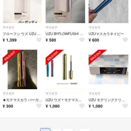
マスカラ
マスカラ
マスカラ
フローフシ ウズ UZU BY FLOWFUSHモテマスカラ バーガンディ
UZU BYFLOWFUSHI モテマスカラ カーキ
UZUマスカラネイビー
¥
1,399
¥
580
¥
600
マスカラ
マスカラ
マスカラ
★モテマスカラ バーガンディ カーキ 2本セット
UZU ウズ＊モテマスカラ カーキ【新品未開封】
UZU モデリングクリアブラック マスカラ
¥
300
¥
1,080
¥
1,080