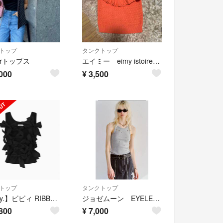
トップ
タンクトップ
lerトップス
エイミー eimy istoire トップス ノースリーブ
000
¥
3,500
トップ
タンクトップ
【Bibiy.】ビビィ RIBBON MANIA TANK TEE
ジョゼムーン EYELET TANK TOP グレー 新品
800
¥
7,000