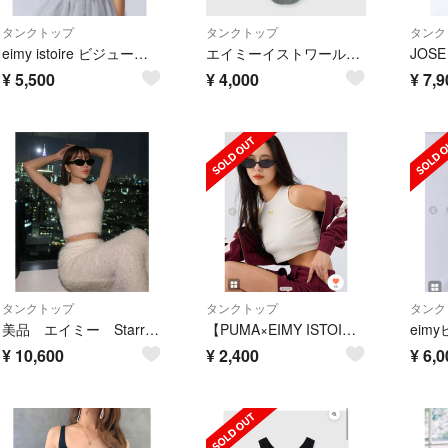
タンクトップ
タンクトップ
タンク
eimy istoire ビジュータンクトップ
エイミーイストワール★新品★トップス
¥
5,500
¥
4,000
¥
7,9
タンクトップ
タンクトップ
タンク
美品 エイミー Starry タンクニットトップス ・スカート
【PUMA×EIMY ISTOIRE】タンクトップ
¥
10,600
¥
2,400
¥
6,0