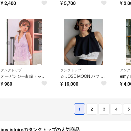
¥
2,400
¥
5,700
¥
2,0
タンクトップ
タンクトップ
タンク
オーガンジー刺繍トップス(パープル)
☆ JOSE MOON パフ ヘム クロップ タンクトップ ストライプ ネイビー
¥
980
¥
16,000
¥
4,0
1
2
3
4
5
eimy istoireのタンクトップの人気商品