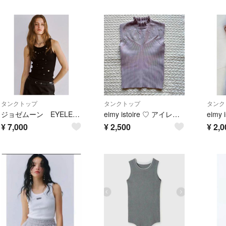
タンクトップ
タンクトップ
タンク
ジョゼムーン EYELET TANK TOP ブラック 新品
eimy istoire ♡ アイレットリブニットタンク ラベンダー 匿名配送
¥
7,000
¥
2,500
¥
2,0