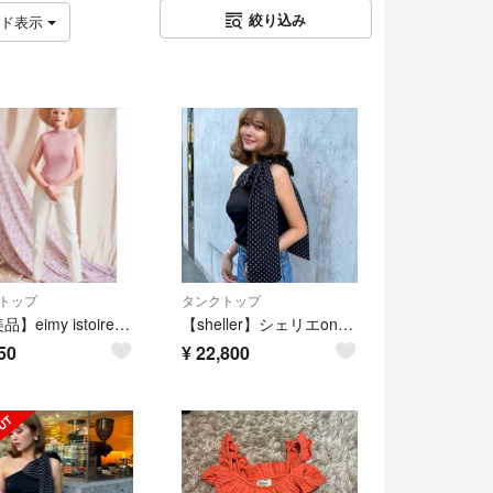
絞り込み
ッド表示
トップ
タンクトップ
【超美品】eimy istoire ♡ランダムリブノースリーブニット
【sheller】シェリエone shoulder ribbon tops
50
¥
22,800