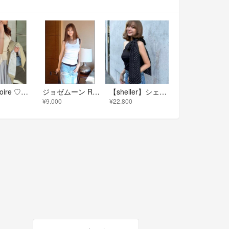
eimy istoire ♡ノースリーブニット トップスのみ！！
ジョゼムーン RIB TANK ホワイト 新品
【sheller】シェリエone shoulder ribbon tops
¥9,000
¥22,800