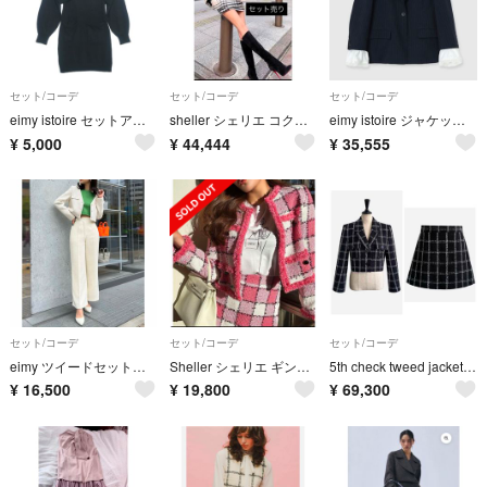
セット/コーデ
セット/コーデ
セット/コーデ
eimy istoire セットアップ・スーツ（その他） M 黒 【古着】【中古】【送料無料】
sheller シェリエ コクーンシャギージャケット＆キュロット セットアップ
eimy istoire ジャケット&ミニスカートセット
¥
5,000
¥
44,444
¥
35,555
セット/コーデ
セット/コーデ
セット/コーデ
eimy ツイードセットアップスーツ
Sheller シェリエ ギンガム セットアップ ピンク
5th check tweed jacket culottes セットアップ
¥
16,500
¥
19,800
¥
69,300