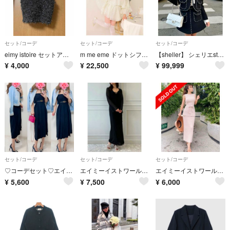
セット/コーデ
セット/コーデ
セット/コーデ
eimy istoire セットアップ
m me eme ドットシフォンラッフルセットアップ
【sheller】 シェリエstitchtweedjacket&culottes
¥
4,000
¥
22,500
¥
99,999
セット/コーデ
セット/コーデ
セット/コーデ
♡コーデセット♡エイミーイストワール ミーア ロイヤルパーティー リエンダ好
エイミーイストワール☆新品☆セットアップ
エイミーイストワール ニットセットアップ バックオープン
¥
5,600
¥
7,500
¥
6,000