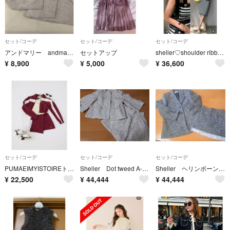
セット/コーデ
セット/コーデ
セット/コーデ
アンドマリー andmary ニット セットアップ
セットアップ
sheller♡shoulder ribbon stripe set up
¥
8,900
¥
5,000
¥
36,600
セット/コーデ
セット/コーデ
セット/コーデ
PUMAEIMYISTOIREトラックジャケットスカショーパンタンクトップset
Sheller Dot tweed A-line jacket pants
Sheller ヘリンボーンオーバーサイズジャケットコート キュロット
¥
22,500
¥
44,444
¥
44,444