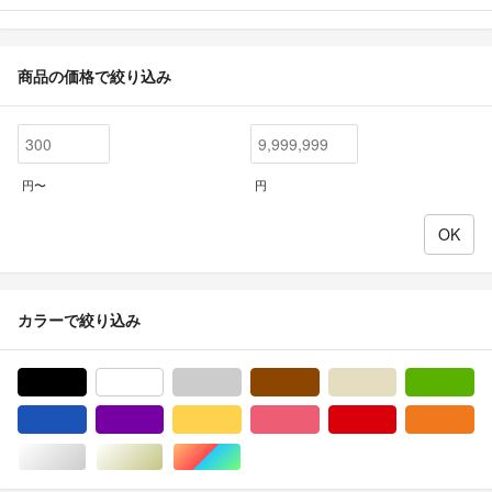
商品の価格で絞り込み
円〜
円
カラーで絞り込み
ブラック/黒色系
ホワイト/白色系
グレー/灰色系
ブラウン/茶色系
ベージュ系
グ
ブルー・ネイビー/青色系
パープル/紫色系
イエロー/黄色系
ピンク/桃色系
レッド/赤色系
オ
シルバー/銀色系
ゴールド/金色系
マルチカラー