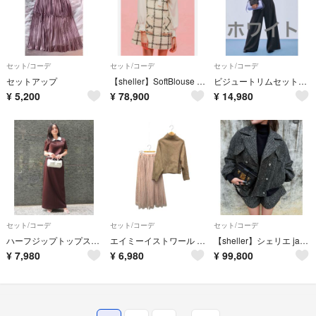
セット/コーデ
セット/コーデ
セット/コーデ
セットアップ
【sheller】SoftBlouse &Check Tweed Dress
ビジュートリムセットアップ
¥
5,200
¥
78,900
¥
14,980
セット/コーデ
セット/コーデ
セット/コーデ
ハーフジップトップスストレートスカートSETUP （BROWN）
エイミーイストワール リーツチュールスカートドッキングニット 1119631618-0 F ピンク 2019AW ITUYC7SL6ZAU
【sheller】シェリエ jacket coat＆short pants
¥
7,980
¥
6,980
¥
99,800