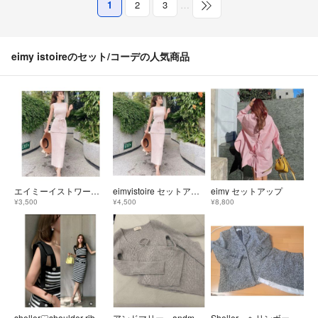
1
2
3
…
eimy istoireのセット/コーデの人気商品
エイミーイストワール セットアップ
eimyistoire セットアップ
eimy セットアップ
¥3,500
¥4,500
¥8,800
sheller♡shoulder ribbon stripe set up
アンドマリー andmary ニット セットアップ
Sheller ヘリンボーンオーバーサイズジャケットコート キュロット