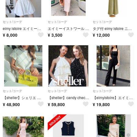
セット/コーデ
セット/コーデ
セット/コーデ
eimy istoire エイミーイストワール ビジュートリムシャツSETUP
エイミーイストワール セットアップ
タグ付 eimy istoire ニット セットアップ F ピスタチオカラー
¥
8,000
¥
3,500
¥
12,000
セット/コーデ
セット/コーデ
セット/コーデ
【sheller】シェリエ バックZIPダイヤツイードトップス&スカート
【sheller】candy check tweed ruffle frill tops& pants
【eimyistoire】エイミーイストワール ツイードセットアップ&ハット3点
¥
48,900
¥
59,800
¥
19,800