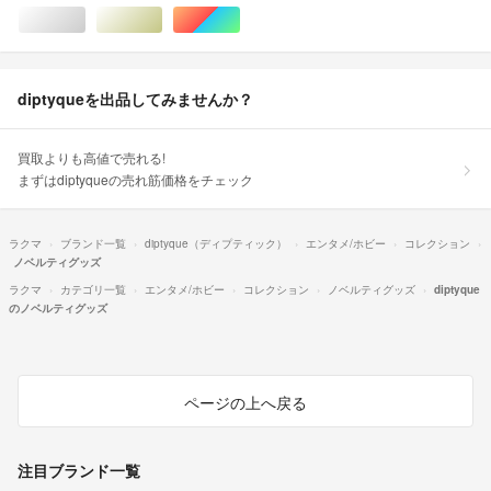
シルバー/銀色系
ゴールド/金色系
マルチカラー
diptyqueを出品してみませんか？
買取よりも高値で売れる!
まずはdiptyqueの売れ筋価格をチェック
ラクマ
ブランド一覧
diptyque（ディプティック）
エンタメ/ホビー
コレクション
ノベルティグッズ
ラクマ
カテゴリ一覧
エンタメ/ホビー
コレクション
ノベルティグッズ
diptyque
のノベルティグッズ
ページの上へ戻る
注目ブランド一覧