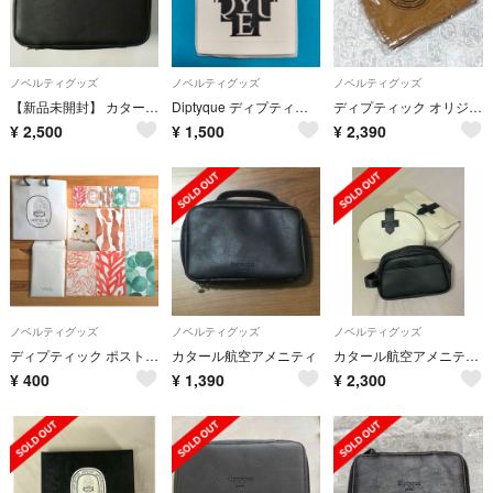
ノベルティグッズ
ノベルティグッズ
ノベルティグッズ
【新品未開封】 カタール航空 diptyque paris ポーチ
Diptyque ディプティック ステッカー ノベルティ 非売品
ディプティック オリジナル風呂敷
¥
2,500
¥
1,500
¥
2,390
ノベルティグッズ
ノベルティグッズ
ノベルティグッズ
ディプティック ポストカード ムエット ポップアップイベント限定ノベルティ
カタール航空アメニティ
カタール航空アメニティ DIPTYQUE
¥
400
¥
1,390
¥
2,300