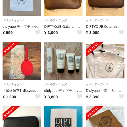
ノベルティグッズ
ノベルティグッズ
ノベルティグッズ
diptyque ディプティック巾着 正規品 新品未使用
DIPTYQUE Qatar air アメニティ
DIPTYQUE Qatar air ポーチ
¥
999
¥
3,000
¥
3,000
ノベルティグッズ
ノベルティグッズ
ノベルティグッズ
【最終値下】diptyque ネームタグレッド ノベルティ
diptyque ディプティック アメニティ セット カタール航空 オードトワレ
Diptyque 巾着 大小 5枚セット
¥
1,300
¥
3,800
¥
3,398