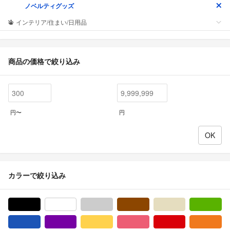
ノベルティグッズ
インテリア/住まい/日用品
商品の価格で絞り込み
円〜
円
カラーで絞り込み
ブラック/黒色系
ホワイト/白色系
グレー/灰色系
ブラウン/茶色系
ベージュ系
グ
ブルー・ネイビー/青色系
パープル/紫色系
イエロー/黄色系
ピンク/桃色系
レッド/赤色系
オ