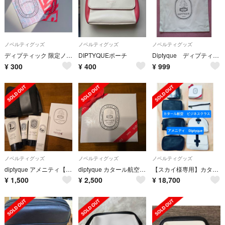
ノベルティグッズ
ノベルティグッズ
ノベルティグッズ
ディプティック 限定ノベルティ ムエット
DIPTYQUEポーチ
Diptyque ディプティック 巾着ポーチ 巾着袋 大 ノベルティ
¥
300
¥
400
¥
999
ノベルティグッズ
ノベルティグッズ
ノベルティグッズ
diptyque アメニティ【箱なし】
diptyque カタール航空 アメニティ
【スカイ様専用】カタール航空 アメニティ ビジネスクラス Diptyque
¥
1,500
¥
2,500
¥
18,700