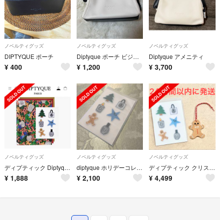
ノベルティグッズ
ノベルティグッズ
ノベルティグッズ
DIPTYQUE ポーチ
Diptyque ポーチ ビジネスクラス アメニティ 非売品 カタール航空
Diptyque アメニティ
¥
400
¥
1,200
¥
3,700
ノベルティグッズ
ノベルティグッズ
ノベルティグッズ
ディプティック Diptyque フェルトパッチステッカー ノベルティ
diptyque ホリデーコレクション2024 フェルトパッチステッカー 非売品
ディプティック クリスマス 2024 フェルト ステッカー ホリデー ギフトタグ
¥
1,888
¥
2,100
¥
4,499