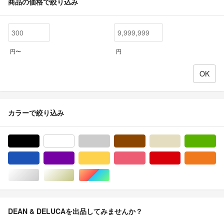
商品の価格で絞り込み
円〜
円
カラーで絞り込み
ブラック/黒色系
ホワイト/白色系
グレー/灰色系
ブラウン/茶色系
ベージュ系
グ
ブルー・ネイビー/青色系
パープル/紫色系
イエロー/黄色系
ピンク/桃色系
レッド/赤色系
オ
シルバー/銀色系
ゴールド/金色系
マルチカラー
DEAN & DELUCAを出品してみませんか？