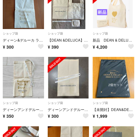
ショップ袋
ショップ袋
ショップ袋
ディーン&デルーカ ラッピングバッグ 20周年
【DEAN &DELUCA】布袋&リボン【Aeta】布トートバッグ&布ポーチ
新品 DEAN & DELUCA 20周年限定 ショッピングバッグ ナチュラル
¥
300
¥
390
¥
4,200
ショップ袋
ショップ袋
ショップ袋
ディーンアンドデルーカ ギフト袋
ディーンアンドデルーカ 20周年ラッピング布袋 リボン付き
【未開封】DEAN&DELUCA 2WAYエコバッグ 2つ
¥
350
¥
300
¥
1,999