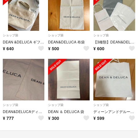
ショップ袋
ショップ袋
ショップ袋
DEAN &DELUCA ギフト用ミニトート、紙袋、ラッピング紐1m
DEAN&DELUCA 布袋
【3種類】DEAN&DELUCA ショップ袋
¥
640
¥
500
¥
600
ショップ袋
ショップ袋
ショップ袋
DEAN&DELUCAディーンアンドデルーカ ギフト布袋２枚
DEAN ＆ DELUCA 袋
ディーンアンドデルーカ袋
¥
777
¥
300
¥
599