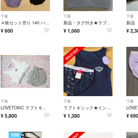
下着
下着
下着
４枚セット売り 140 パンツ インナー 女の子
新品・タグ付き★ラブトキシック・パット入りインナー160サイズ（ホワイト）
¥
600
¥
1,060
¥
2,3
下着
下着
下着
LOVETOXIC ラブトキシック ブラショーツセット 165 小学生中学生
ラブトキシック★インナーセット【150】
LOV
¥
5,800
¥
1,380
¥
69