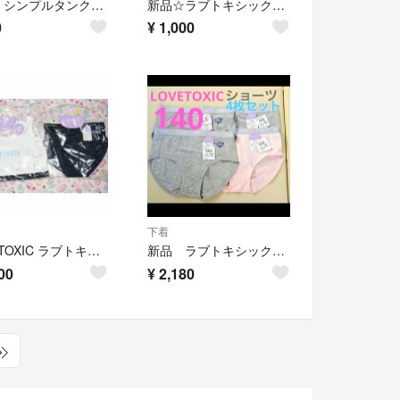
専用 シンプルタンクトップ2枚
新品☆ラブトキシック 女児用150サイズショーツ 2枚組セット
0
¥
1,000
下着
LOVETOXIC ラブトキシック ブラショーツセット 160 小学生中学生
新品 ラブトキシックショーツ 定価2,992円 140 4枚組 女の子 肌着
00
¥
2,180