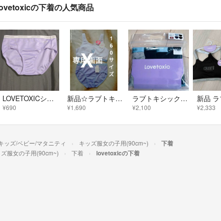
lovetoxicの下着の人気商品
LOVETOXICショーツ
新品☆ラブトキシックパット入りインナー＆ショーツ2点セット
ラブトキシック ショーツ 4点セット 150
¥690
¥1,690
¥2,100
¥2,333
キッズ/ベビー/マタニティ
キッズ服女の子用(90cm~)
下着
ズ服女の子用(90cm~)
下着
lovetoxicの下着