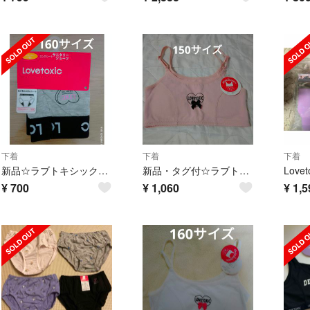
下着
下着
下着
新品☆ラブトキシック サニタリーショーツ ロングシート 160サイズ
新品・タグ付☆ラブトキシック パット入りインナー 150サイズ ピンク
¥
700
¥
1,060
¥
1,5