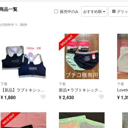
商品一覧
販売中のみ
おすすめ順
グリ
約100件中 1 - 36件
下着
下着
下着
【新品】ラブトキシック カップ付き ハーフトップ ジュニアブラ 160㎝ 2枚 ブラック ネイビー パット取り外し可能
新品✴︎ラブトキシックショーツ4点セット
¥
1,880
¥
2,430
¥
1,3