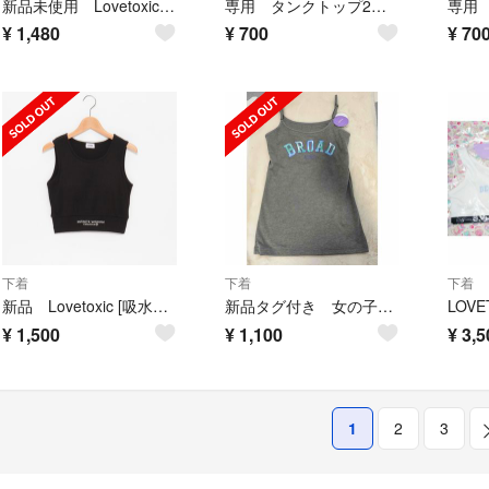
新品未使用 Lovetoxic repipi 女の子ショーツ 3枚セット 150
専用 タンクトップ2枚 160
¥
1,480
¥
700
¥
70
下着
下着
下着
新品 Lovetoxic [吸水速乾】クロップドタンクトップSサイズ【140】
新品タグ付き 女の子パッド入りインナー キッズシャツ キャミソール 160
¥
1,500
¥
1,100
¥
3,5
1
2
3