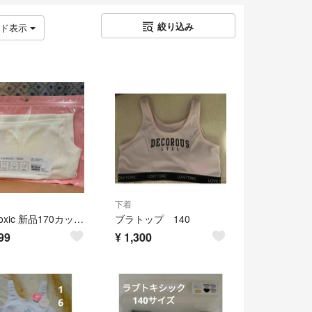
絞り込み
ッド表示
下着
Lovetoxic 新品170カップつきテレコタンクトップ
ブラトップ 140
99
¥
1,300