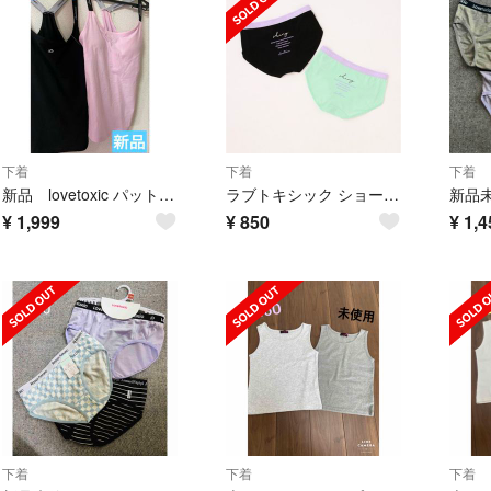
下着
下着
下着
新品 lovetoxic パット入り インナー 160 キャミソール セット
ラブトキシック ショーツ 下着 2枚組 140
¥
1,999
¥
850
¥
1,4
下着
下着
下着