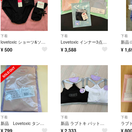
下着
下着
下着
lovetoxic ショーツ&ソックス セット
Lovetoxic インナー3点セット
¥
500
¥
3,588
¥
1,6
下着
下着
下着
新品 Lovetoxic タンクトップ ピンク 綿100% 150cm
新品 ラブトキ パット入りインナー ハーフトップ ２セット
¥
799
¥
2,333
¥
80