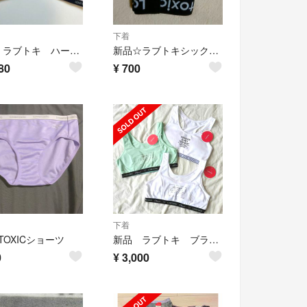
下着
新品 ラブトキ ハーフトップブラ 160サイズ 2枚
新品☆ラブトキシック ロングシート サニタリーショーツ150サイズ・
80
¥
700
下着
ETOXICショーツ
新品 ラブトキ ブラ 160サイズ 3枚セット パット入り ジュニア スポブラ
0
¥
3,000