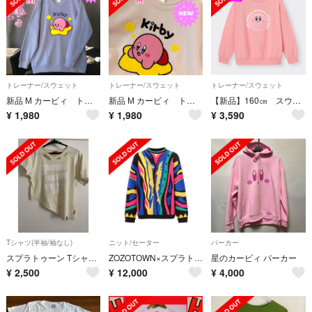
トレーナー/スウェット
トレーナー/スウェット
トレーナー/スウェット
新品 М カービィ トレーナー スウェット プルオーバー 裏起毛 長袖 トップス
新品 М カービィ トレーナー スウェット プルオーバー 裏起毛 長袖 トップス
【新品】160㎝ スウェットプルオーバー Kirby カービィ
¥
1,980
¥
1,980
¥
3,590
Tシャツ(半袖/袖なし)
ニット/セーター
パーカー
スプラトゥーン Tシャツ サキイカホワイト sサイズ
ZOZOTOWN×スプラトゥーン☆コラボ3Dニット
星のカービィ パーカー
¥
2,500
¥
12,000
¥
4,000