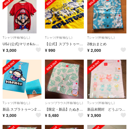
Tシャツ(半袖/袖なし)
Tシャツ(半袖/袖なし)
Tシャツ(半袖/袖なし)
USJ (公式)マリオ&ルイージ Tシャツ
【公式】スプラトゥーン甲子園2018&未使用応援バルーン
2枚おまとめ
¥
3,000
¥
990
¥
2,000
Tシャツ(半袖/袖なし)
シャツ/ブラウス(半袖/袖なし)
Tシャツ(半袖/袖なし)
新品 スプラトゥーン2 サンリオ コラボ Tシャツ シナモン
【限定・新品】たぬきちのアロハシャツ L あつまれどうぶつの森
新品未開封 どうぶつの森 Nintendo Tokyo限定 Tシャツ
¥
3,000
¥
5,480
¥
3,900