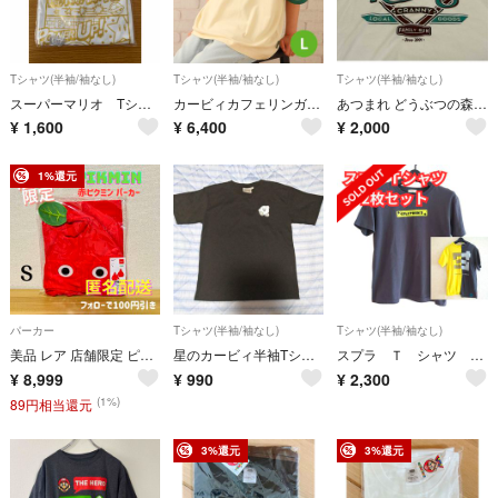
Tシャツ(半袖/袖なし)
Tシャツ(半袖/袖なし)
Tシャツ(半袖/袖なし)
スーパーマリオ Tシャツ
カービィカフェリンガーTシャツ アイボリー L
あつまれ どうぶつの森 たぬき商店 Tシャツ レディース Lサイズ ホワイト
¥
1,600
¥
6,400
¥
2,000
1%還元
パーカー
Tシャツ(半袖/袖なし)
Tシャツ(半袖/袖なし)
美品 レア 店舗限定 ピクミン 赤パーカー S 未使用 Nintendo
星のカービィ半袖Tシャツ
スプラ Ｔ シャツ ２枚 セット 正規品 160 スプラトゥーン 任天堂
¥
8,999
¥
990
¥
2,300
(1%)
89円相当還元
3%還元
3%還元