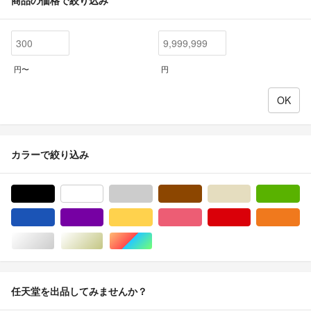
商品の価格で絞り込み
円〜
円
カラーで絞り込み
ブラック/黒色系
ホワイト/白色系
グレー/灰色系
ブラウン/茶色系
ベージュ系
グ
ブルー・ネイビー/青色系
パープル/紫色系
イエロー/黄色系
ピンク/桃色系
レッド/赤色系
オ
シルバー/銀色系
ゴールド/金色系
マルチカラー
任天堂を出品してみませんか？