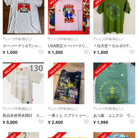
Tシャツ(半袖/袖なし)
Tシャツ(半袖/袖なし)
Tシャツ(半袖/袖なし)
スーパーマリオTシャツ Mサイズ
USA限定スーパーマリオTシャツ
＊任天堂＊ゼルダのTシャツ＊難あり
¥
1,000
¥
1,500
¥
1,500
Tシャツ(半袖/袖なし)
Tシャツ(半袖/袖なし)
Tシャツ(半袖/袖なし)
新品未使用未開封 スプラトゥーン3 サキイカホワイト Tシャツ カットソー
一番くじ スプラトゥーン3 C賞 Tシャツ バンカラグラフィティTシャツ
あつ森 ユニクロ ウリ カブ L UT Tシャツ
¥
5,800
¥
2,400
¥
1,999