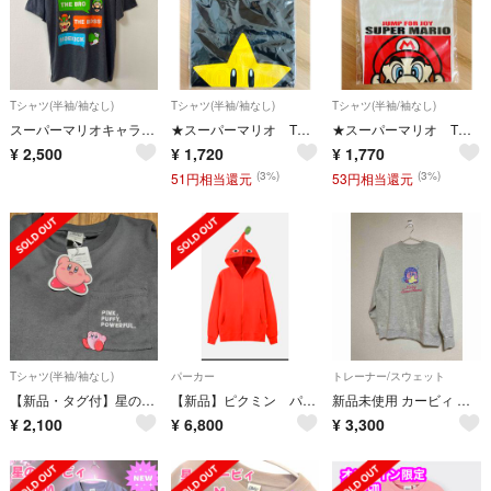
Tシャツ(半袖/袖なし)
Tシャツ(半袖/袖なし)
Tシャツ(半袖/袖なし)
スーパーマリオキャラクターTシャツ アメリカ古着 アメリカ輸入 マリオ
★スーパーマリオ Tシャツ スター タグ付き 未使用★ Mサイズ Tシャツ
★スーパーマリオ Tシャツ マリオ タグ付き 未使用★ Mサイズ Tシャツ
¥
2,500
¥
1,720
¥
1,770
(3%)
(3%)
51円相当還元
53円相当還元
Tシャツ(半袖/袖なし)
パーカー
トレーナー/スウェット
【新品・タグ付】星のカービィ Tシャツ（濃グレー） レディースMサイズ
【新品】ピクミン パーカー Mサイズ PIKMIN
新品未使用 カービィ トレーナー M
¥
2,100
¥
6,800
¥
3,300