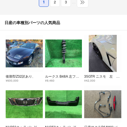
1
2
3
…
日産の車種別パーツの人気商品
後期型Z32訳あり、
ルークス B48A 左フロントストラット ハイウェイスター Gターボ 4WD 54303-7NB2A E4303-7NB2A XEL
35GTR ニスモ 左 アルミフェンダー フロントLH
¥600,000
¥9,460
¥42,000
NV350キャラバン VW6E26 ラジエーターグリル・フロントグリル ロング低床プレミアムGX 4WD 5人 62310-3XA0C KH3
NV350キャラバン VW6E26 リアバンパー・リヤバンパー ロング低床プレミアムGX 4WD 5人 85022-3XA4A KH3
日産サクラB6AW右バックフォグをバックランプにする資材