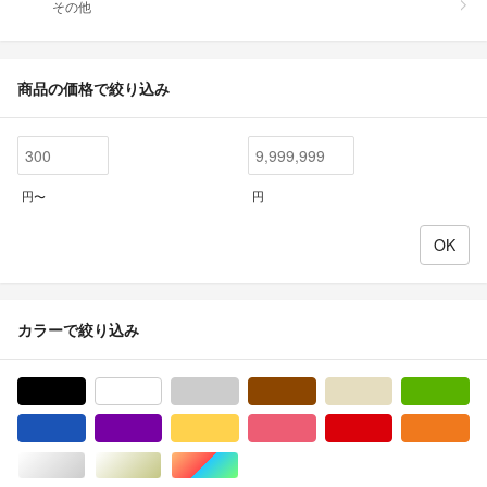
その他
商品の価格で絞り込み
円〜
円
カラーで絞り込み
ブラック/黒色系
ホワイト/白色系
グレー/灰色系
ブラウン/茶色系
ベージュ系
グ
ブルー・ネイビー/青色系
パープル/紫色系
イエロー/黄色系
ピンク/桃色系
レッド/赤色系
オ
シルバー/銀色系
ゴールド/金色系
マルチカラー