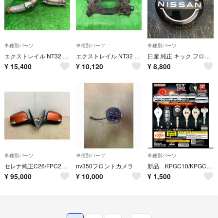
車種別パーツ
車種別パーツ
車種別パーツ
エクストレイル NT32 フロントエキゾーストパイプ・フロントパイプ 20XT エマージェンシー 4WD 5人 200A0-4CE0A RAQ
エクストレイル NT32 リアメンバー 20XT エマージェンシー 4WD 5人 55400-1YA0B RAQ
日産 純正 キック フロントエンブレム
¥
15,400
¥
10,120
¥
8,800
車種別パーツ
車種別パーツ
車種別パーツ
セレナ純正C26/FPC26/NC26/FNPC26/HC26/HFC26/FNC26/FC26 左右ドアミラー 色NAT 中古品
nv350フロントカメラ
新品 KPGC10/KPGC110 鍵 バンダイ なりきりオーナーシリーズ 日産 歴代GT-R コレクタブルキー
¥
95,000
¥
10,000
¥
1,500