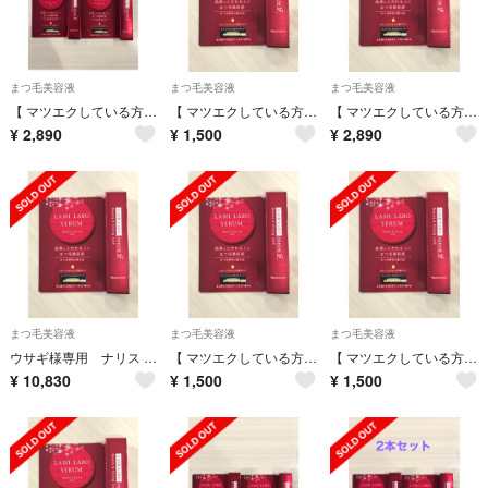
まつ毛美容液
まつ毛美容液
まつ毛美容液
【 マツエクしている方にも使える❗️】ナリス まつ毛美容液 2本セット 新品
【 マツエクしている方にも使える❗️】ナリス まつ毛美容液 新品
【 マツエクしている方にも使える❗️】ナリス まつ毛美容液 新品
¥
2,890
¥
1,500
¥
2,890
まつ毛美容液
まつ毛美容液
まつ毛美容液
ウサギ様専用 ナリス まつ毛美容液 新品
【 マツエクしている方にも使える❗️】ナリス まつ毛美容液 新品
【 マツエクしている方にも使える❗️】ナリス まつ毛美容液 新品
¥
10,830
¥
1,500
¥
1,500