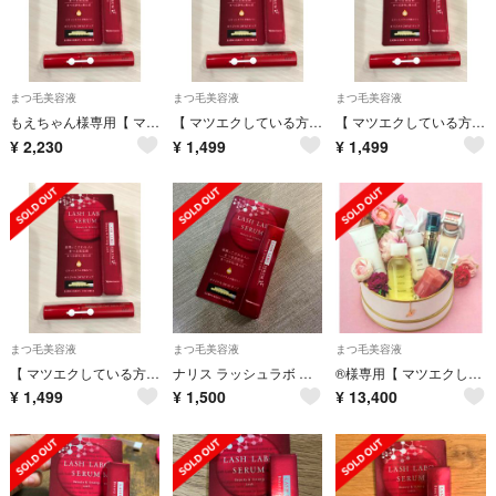
まつ毛美容液
まつ毛美容液
まつ毛美容液
もえちゃん様専用【 マツエクしている方にも使える❗️】ナリス まつ毛美容液 新品
【 マツエクしている方にも使える❗️】ナリス まつ毛美容液 新品
【 マツエクしている方にも使える❗️】ナリス まつ毛美容液 新品
¥
2,230
¥
1,499
¥
1,499
まつ毛美容液
まつ毛美容液
まつ毛美容液
【 マツエクしている方にも使える❗️】ナリス まつ毛美容液 新品
ナリス ラッシュラボ セラム(まつ毛用美容液)
®️様専用【 マツエクしている方にも使える❗️】ナリス まつ毛美容液 新品
¥
1,499
¥
1,500
¥
13,400