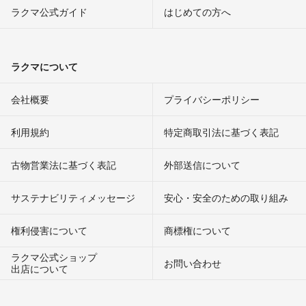
ラクマ公式ガイド
はじめての方へ
ラクマについて
会社概要
プライバシーポリシー
利用規約
特定商取引法に基づく表記
古物営業法に基づく表記
外部送信について
サステナビリティメッセージ
安心・安全のための取り組み
権利侵害について
商標権について
ラクマ公式ショップ
お問い合わせ
出店について