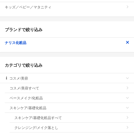
キッズ／ベビー／マタニティ
ブランドで絞り込み
ナリス化粧品
カテゴリで絞り込み
コスメ/美容
コスメ/美容すべて
ベースメイク/化粧品
スキンケア/基礎化粧品
スキンケア/基礎化粧品すべて
クレンジング/メイク落とし