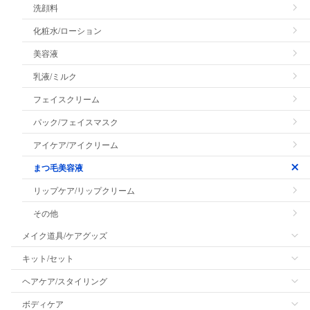
洗顔料
化粧水/ローション
美容液
乳液/ミルク
フェイスクリーム
パック/フェイスマスク
アイケア/アイクリーム
まつ毛美容液
リップケア/リップクリーム
その他
メイク道具/ケアグッズ
キット/セット
ヘアケア/スタイリング
ボディケア