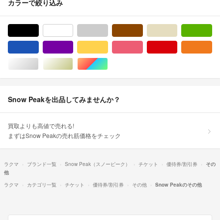
カラーで絞り込み
ブラック/黒色系
ホワイト/白色系
グレー/灰色系
ブラウン/茶色系
ベージュ系
グ
ブルー・ネイビー/青色系
パープル/紫色系
イエロー/黄色系
ピンク/桃色系
レッド/赤色系
オ
シルバー/銀色系
ゴールド/金色系
マルチカラー
Snow Peakを出品してみませんか？
買取よりも高値で売れる!
まずはSnow Peakの売れ筋価格をチェック
ラクマ
ブランド一覧
Snow Peak（スノーピーク）
チケット
優待券/割引券
その
他
ラクマ
カテゴリ一覧
チケット
優待券/割引券
その他
Snow Peakのその他