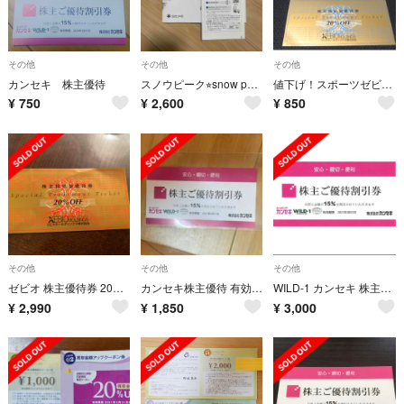
その他
その他
その他
カンセキ 株主優待
スノウピーク⭐︎snow peak⭐︎割引⭐︎キャンプ⭐︎アウトドア
値下げ！スポーツゼビオ株主優待券
¥
750
¥
2,600
¥
850
その他
その他
その他
ゼビオ 株主優待券 20%オフ
カンセキ株主優待 有効期間7月３１日まで延長しています
WILD-1 カンセキ 株主優待 割引券 1枚有効期限2021年5月31日
¥
2,990
¥
1,850
¥
3,000