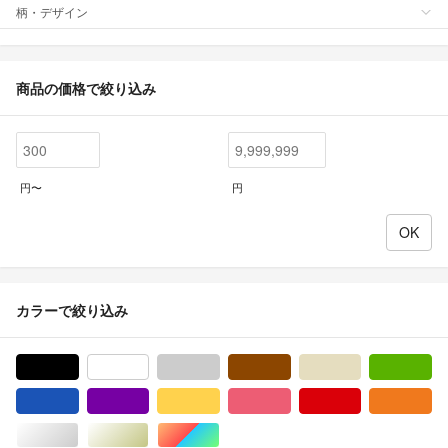
柄・デザイン
商品の価格で絞り込み
円〜
円
カラーで絞り込み
ブラック/黒色系
ホワイト/白色系
グレー/灰色系
ブラウン/茶色系
ベージュ系
グ
ブルー・ネイビー/青色系
パープル/紫色系
イエロー/黄色系
ピンク/桃色系
レッド/赤色系
オ
シルバー/銀色系
ゴールド/金色系
マルチカラー