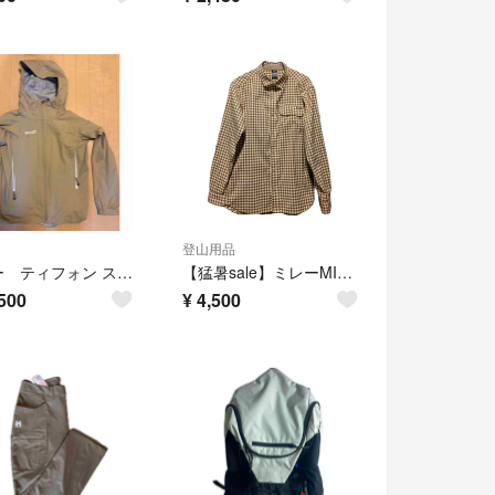
登山用品
ミレー ティフォン ストレッチ ジャケット MIV03207 レディース
【猛暑sale】ミレーMILLET VICHY CHECK ST SHIRT
500
¥
4,500