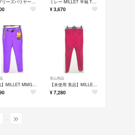
miletブリーズバリヤーワイルダーライトジャケット レディース
ミレー MILLET 半袖 Tシャツ カットソー 丸首 アウトドアウエア M 緑
00
¥
3,670
品
登山用品
【新品】MILLET MMGSP562登山パンツM紫 1個
【未使用 美品】MILLET バイカーパンツ 赤 S ストレッチ 1個
90
¥
7,280
…