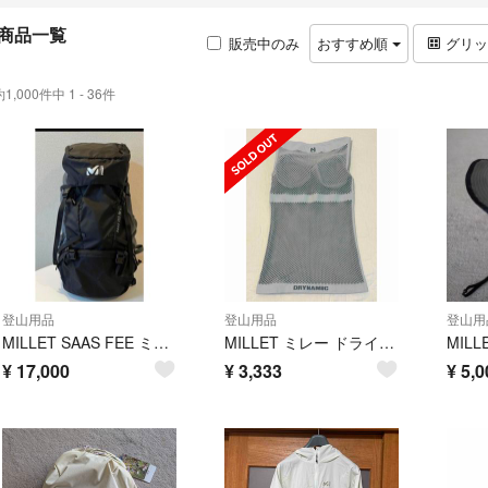
商品一覧
販売中のみ
おすすめ順
グリ
約1,000件中 1 - 36件
登山用品
登山用品
登山用
MILLET SAAS FEE ミレーサースフェー40+5 NX バックパックM 定価￥29700
MILLET ミレー ドライナミックメッシュSCD
¥
17,000
¥
3,333
¥
5,0