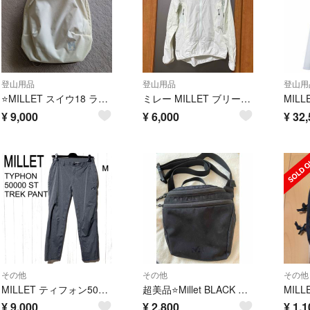
登山用品
登山用品
登山用
⭐️MILLET スイウ18 ライトヘザー ミレー リュックサック 耐水生地 軽量デイパック SUIU 18L
ミレー MILLET ブリーザー ワイルダー ライト ジャケット MIV01865 MOON WHITE XSサイズ（日本Sサイズ
¥
9,000
¥
6,000
¥
32,
その他
その他
その他
MILLET ティフォン50000ストレッチトレックパンツ ミレー 高機能防水
超美品⭐️Millet BLACK サコッシュ
¥
9,000
¥
2,800
¥
1,1