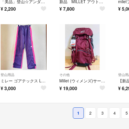
「美品」登山☆アンダーシャツ☆MILLET
新品 MILLET アウトドアパンツ ライム ウエスト73cm
¥
2,200
¥
7,800
¥
5,0
登山用品
その他
登山用
ミレー ゴアテックス Lサイズ パンツ GORE-TEX MILLET
Millet (ウィメンズ)サース フェー 40+5 LD VELVET RED
¥
3,000
¥
19,000
¥
6,2
1
2
3
4
5