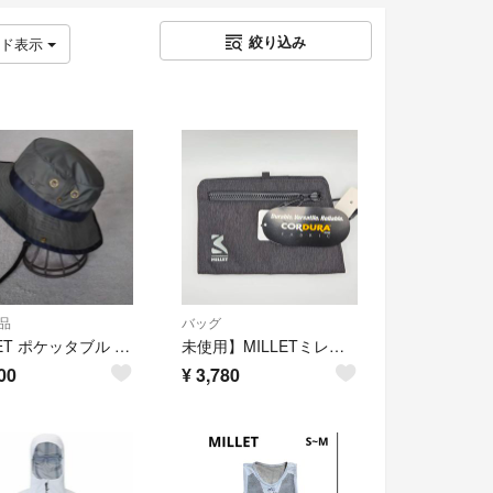
絞り込み
ッド表示
品
バッグ
MILLET ポケッタブル ハット U ディープグレー ユニセックス 帽子 撥水性・透湿性・紫外線耐性・パッカブル仕様
未使用】MILLETミレー EXP QUICK アウトドアポーチ ブラック 57
00
¥
3,780