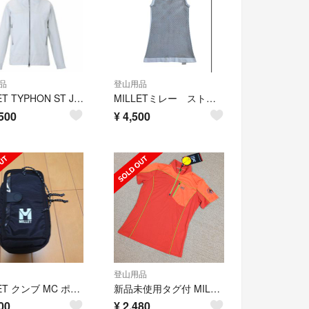
品
登山用品
MILLET TYPHON ST JKT W N7365CLOUD DANCER
MILLETミレー ストレッチメッシュタンクトップ グレー S~M
500
¥
4,500
登山用品
MILLET クンブ MC ポーチ
新品未使用タグ付 MILLET ミレー ハーフジップ シャツ レディース
00
¥
2,480