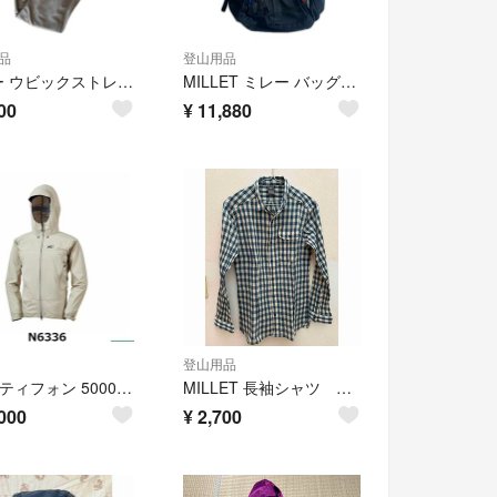
品
登山用品
ミレー ウビックストレッチパンツ
MILLET ミレー バッグ バックパック クルーズ28 使用感有 ホワイト×ブラック
00
¥
11,880
登山用品
Millet ティフォン 50000 ストレッチ ジャケット MASTIC XS
MILLET 長袖シャツ サイズ JP L
000
¥
2,700