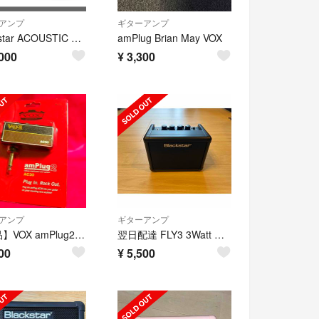
アンプ
ギターアンプ
Blackstar ACOUSTIC CORE 30
amPlug Brian May VOX
000
¥
3,300
アンプ
ギターアンプ
【美品】VOX amPlug2 AC30＋チューナー&ピック三枚の二点セット
翌日配達 FLY3 3Watt Mini Amp Blackstar
00
¥
5,500