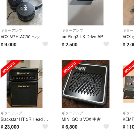
ギターアンプ
ギターアンプ
ギター
VOX VGH-AC30 ヘッドホンアンプ
amPlug3 UK Drive AP3-UD VOX動作確認済
¥
9,000
¥
2,500
¥
2,0
ギターアンプ
ギターアンプ
ギター
Blackstar HT-5R Head ht112 1x12 cab
MINI GO 3 VOX 中古
¥
23,000
¥
6,800
¥
110