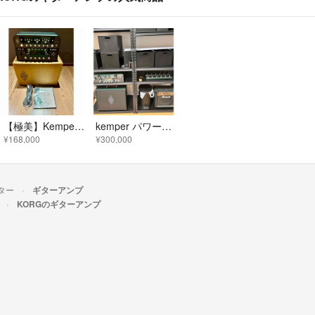
【極美】Kemper ケンパー Profiler PowerHead
kemper パワーアンプ搭載モデル ラックタイプ フットリモート キャビネット
¥168,000
¥300,000
ター
ギターアンプ
KORGのギターアンプ