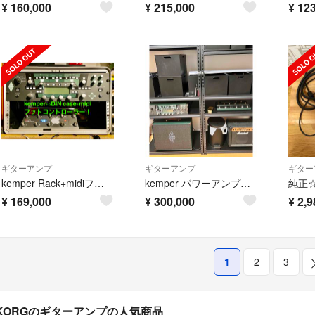
¥
160,000
¥
215,000
¥
123
ギターアンプ
ギターアンプ
ギター
kemper Rack+midiフットコントローラー+6DINケース
kemper パワーアンプ搭載モデル ラックタイプ フットリモート キャビネット
¥
169,000
¥
300,000
¥
2,9
1
2
3
KORGのギターアンプの人気商品