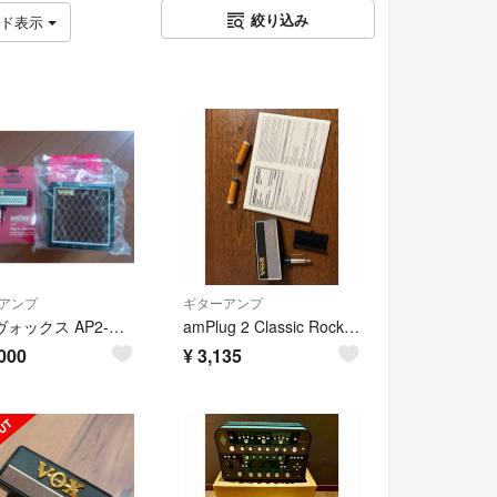
絞り込み
ッド表示
アンプ
ギターアンプ
VOX ヴォックス AP2-CAB amplug用 キャビネットとamplug2
amPlug 2 Classic Rock VOX
000
¥
3,135