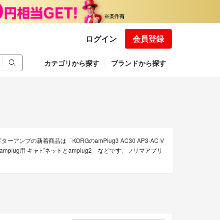
ログイン
会員登録
カテゴリから探す
ブランドから探す
プの新着商品は「KORGのamPlug3 AC30 AP3-AC V
-CAB amplug用 キャビネットとamplug2」などです。フリマアプリ