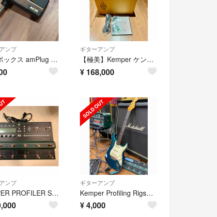
アンプ
ギターアンプ
VOX ボックス amPlug ヘッドホンアンプ
【極美】Kemper ケンパー Profiler PowerHead
00
¥
168,000
アンプ
ギターアンプ
KEMPER PROFILER STAGE
Kemper Profiling Rigs第１+ ２弾ALL BUNDLES
,000
¥
4,000