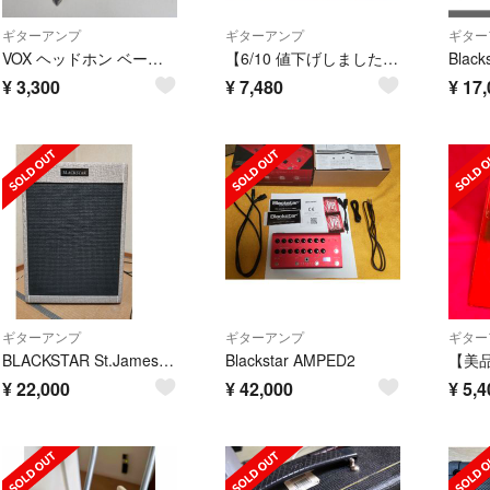
ギターアンプ
ギターアンプ
ギター
VOX ヘッドホン ベースギター アンプラグ2 AP2-BS Bass
【6/10 値下げしました】VX15GT VOX ギターアンプ
¥
3,300
¥
7,480
¥
17,
ギターアンプ
ギターアンプ
ギター
BLACKSTAR St.James Fawn cabinet
Blackstar AMPED2
¥
22,000
¥
42,000
¥
5,4