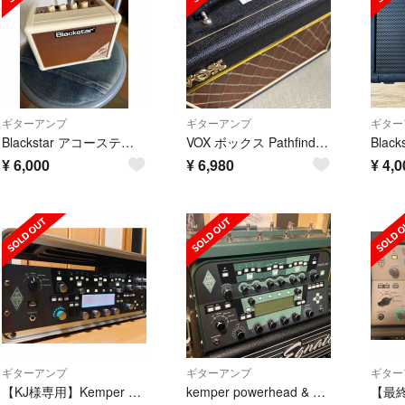
ギターアンプ
ギターアンプ
ギター
Blackstar アコースティックギター用アンプ FLY3 Acoustic
VOX ボックス Pathfinder10 ギターアンプ PF10 動作良好
¥
6,000
¥
6,980
¥
4,0
ギターアンプ
ギターアンプ
ギター
【KJ様専用】Kemper Profiling Amp
kemper powerhead & kemper remote