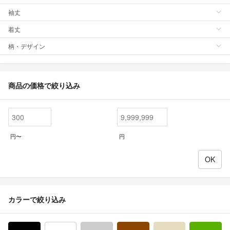
袖丈
着丈
柄・デザイン
商品の価格で絞り込み
円〜
円
カラーで絞り込み
ブラック/黒色系
ホワイト/白色系
グレー/灰色系
ブラウン/茶色系
ベージュ系
グ