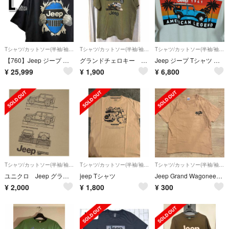
Tシャツ/カットソー(半袖/袖なし)
Tシャツ/カットソー(半袖/袖なし)
Tシャツ/カットソー(半袖/袖なし)
【760】Jeep ジープ 黒 ヴィンテージ L USA古着 半袖Tシャツ
グランドチェロキー Jeep Tシャツ XLサイズ
Jeep ジープ Tシャツ バックプリント ホワイト メンズ 古着 アメカジ ストリート
¥
25,999
¥
1,900
¥
6,800
Tシャツ/カットソー(半袖/袖なし)
Tシャツ/カットソー(半袖/袖なし)
Tシャツ/カットソー(半袖/袖なし)
ユニクロ Jeep グラフィック Ｔシャツ UT
jeep Tシャツ
Jeep Grand Wagoneer ジープ グランドワゴニア Tシャツ 美品
¥
2,000
¥
1,800
¥
300