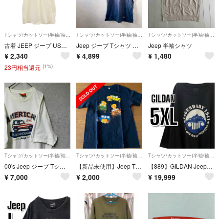
Tシャツ/カットソー(半袖/袖なし)
Tシャツ/カットソー(半袖/袖なし)
Tシャツ/カットソー(半袖/袖なし)
古着 JEEP ジープ USA製 半袖 Tシャツ L ホワイト メンズ
Jeep ジープ Tシャツ クルーネック 半袖 バックプリント M アウトドア
Jeep 半袖シャツ
¥
2,340
¥
4,899
¥
1,480
(1%)
23円相当還元
Tシャツ/カットソー(半袖/袖なし)
Tシャツ/カットソー(半袖/袖なし)
Tシャツ/カットソー(半袖/袖なし)
00's Jeep ジープ Tシャツ 半袖 企業ロゴ 車 ゆるダボ 2XL
【新品未使用】Jeep Tシャツ ネイビーM
【889】GILDAN Jeepギルダン 大きめUSA古着 半袖Tシャツ
¥
7,000
¥
2,000
¥
19,999