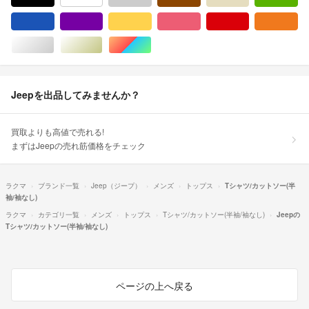
ブルー・ネイビー/青色系
パープル/紫色系
イエロー/黄色系
ピンク/桃色系
レッド/赤色系
オ
シルバー/銀色系
ゴールド/金色系
マルチカラー
Jeepを出品してみませんか？
買取よりも高値で売れる!
まずはJeepの売れ筋価格をチェック
ラクマ
ブランド一覧
Jeep（ジープ）
メンズ
トップス
Tシャツ/カットソー(半
袖/袖なし)
ラクマ
カテゴリ一覧
メンズ
トップス
Tシャツ/カットソー(半袖/袖なし)
Jeepの
Tシャツ/カットソー(半袖/袖なし)
ページの上へ戻る