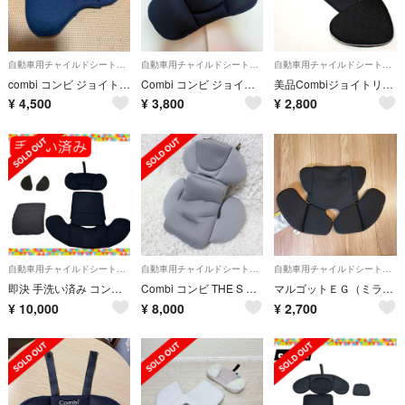
自動車用チャイルドシートクッション
自動車用チャイルドシートクッション
自動車用チャイルドシートクッション
combi コンビ ジョイトリップ エアスルー GG 股あてパッド
Combi コンビ ジョイトリップ ヘッドサポート
美品Combiジョイトリップエッグショック ランバーサポートのみ
¥
4,500
¥
3,800
¥
2,800
自動車用チャイルドシートクッション
自動車用チャイルドシートクッション
自動車用チャイルドシートクッション
即決 手洗い済み コンビ クルムーヴスマート 新生児用クッション JM
Combi コンビ THE S インナークッション ZB-690 グレー
マルゴットＥＧ（ミラノブラック） インナークッション（座面用）
¥
10,000
¥
8,000
¥
2,700