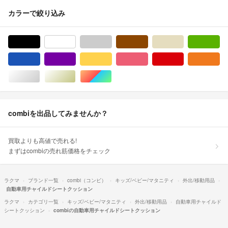
カラーで絞り込み
ブラック/黒色系
ホワイト/白色系
グレー/灰色系
ブラウン/茶色系
ベージュ系
グ
ブルー・ネイビー/青色系
パープル/紫色系
イエロー/黄色系
ピンク/桃色系
レッド/赤色系
オ
シルバー/銀色系
ゴールド/金色系
マルチカラー
combiを出品してみませんか？
買取よりも高値で売れる!
まずはcombiの売れ筋価格をチェック
ラクマ
ブランド一覧
combi（コンビ）
キッズ/ベビー/マタニティ
外出/移動用品
自動車用チャイルドシートクッション
ラクマ
カテゴリ一覧
キッズ/ベビー/マタニティ
外出/移動用品
自動車用チャイルド
シートクッション
combiの自動車用チャイルドシートクッション