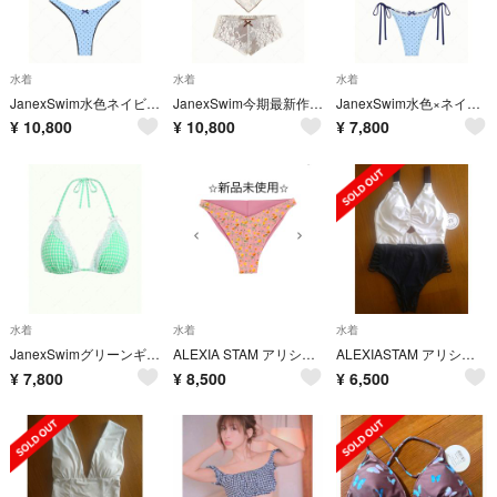
水着
水着
水着
JanexSwim水色ネイビードットリボン水着ワイヤービキニハイレグボトムセット
JanexSwim今期最新作レースタンキニ風ビキニ+ローライズボーイショーツセット水着
JanexSwim水色×ネイビードットリボンレースブラジリアンビキニセット水着
¥
10,800
¥
10,800
¥
7,800
水着
水着
水着
JanexSwimグリーンギンガムチェックレースリボンビキニボーイショーツセット水着
ALEXIA STAM アリシアスタン ビキニボトム Georgiana Strawberry Disco M
ALEXIASTAM アリシアスタン 水着 山中美智子
¥
7,800
¥
8,500
¥
6,500