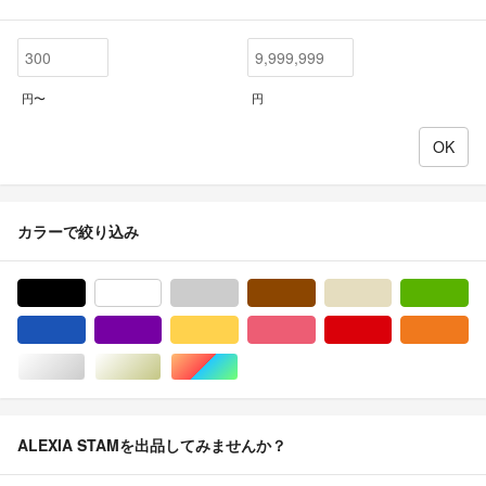
円〜
円
カラーで絞り込み
ブラック/黒色系
ホワイト/白色系
グレー/灰色系
ブラウン/茶色系
ベージュ系
グ
ブルー・ネイビー/青色系
パープル/紫色系
イエロー/黄色系
ピンク/桃色系
レッド/赤色系
オ
シルバー/銀色系
ゴールド/金色系
マルチカラー
ALEXIA STAMを出品してみませんか？