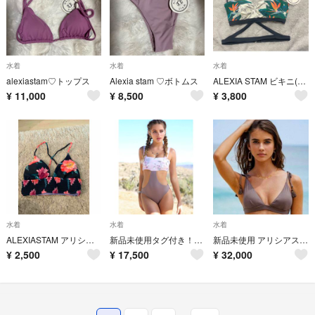
水着
水着
水着
alexiastam♡トップス
Alexia stam ♡ボトムス
ALEXIA STAM ビキニ(上) S 未着用
¥
11,000
¥
8,500
¥
3,800
水着
水着
水着
ALEXIASTAM アリシアスタン 水着 トップス
新品未使用タグ付き！ アリシアスタン 水着 ワンピース タイプ
新品未使用 アリシアスタン Lサイズ ビキニ ココナッツ
¥
2,500
¥
17,500
¥
32,000