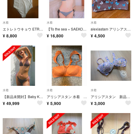
水着
水着
水着
エトレトウキョウ ETRETOKYO アリシアスタン ALEXIASTAM 水着
【To the sea × SAEKO】トゥーザシー 紗栄子コラボ ビキニ
alexiastam アリシアスタン アシュレー Mサイズ 新品未使用タグ付き
¥
8,800
¥
16,800
¥
4,500
水着
水着
水着
【新品未開封】Baby Kiy アリシアスタンSugar Puff Lサイズ
アリシアスタン 水着 ビキニ
アリシアスタン 新品未使用品
¥
49,999
¥
5,900
¥
3,000