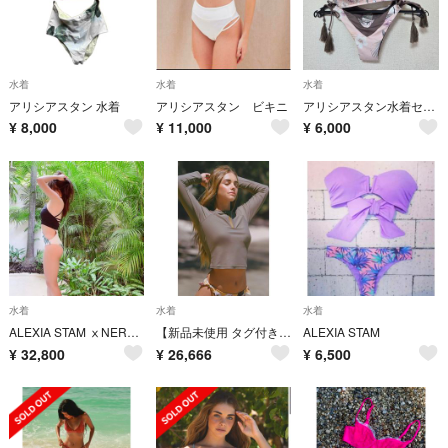
水着
水着
水着
アリシアスタン 水着
アリシアスタン ビキニ
アリシアスタン水着セット
¥
8,000
¥
11,000
¥
6,000
水着
水着
水着
ALEXIA STAM ⅹNERGY限定 水着 Kaytlyn Mサイズ
【新品未使用 タグ付き】ALEXIA STAM ハーフジップラッシュ L カカオ
ALEXIA STAM
¥
32,800
¥
26,666
¥
6,500