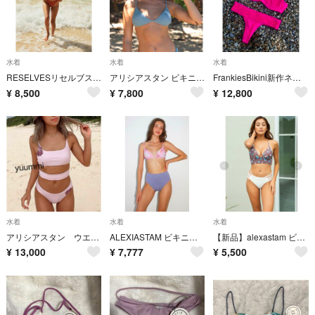
水着
水着
水着
RESELVESリセルブス水着上下、未使用
アリシアスタン ビキニトップ
FrankiesBikini新作ネオンカラー水着ブラジリアンビキニフランキーズ
¥
8,500
¥
7,800
¥
12,800
水着
水着
水着
アリシアスタン ウエストシェイプOPビキニ
ALEXIASTAM ビキニ ハイウエストBTM Coco
【新品】alexastam ビキニ ボトムス
¥
13,000
¥
7,777
¥
5,500