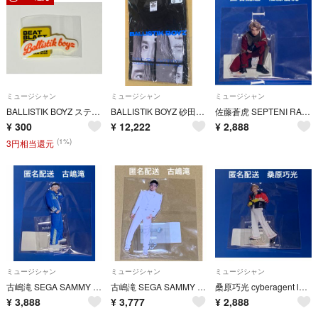
ミュージシャン
ミュージシャン
ミュージシャン
BALLISTIK BOYZ ステッカー2枚セット
BALLISTIK BOYZ 砂田将宏 Tシャツ Mサイズ BATTLE OF TOKYO
佐藤蒼虎 SEPTENI RAPTURES アクリルスタンド TJBB Dリーグ
¥
300
¥
12,222
¥
2,888
(1%)
3円相当還元
ミュージシャン
ミュージシャン
ミュージシャン
古嶋滝 SEGA SAMMY LUX アクリルスタンド Dリーグ TJBB
古嶋滝 SEGA SAMMY LUX アクリルスタンド TJBB Dリーグ
桑原巧光 cyberagent legit アクリルスタンド Dリーグ TJBB
¥
3,888
¥
3,777
¥
2,888