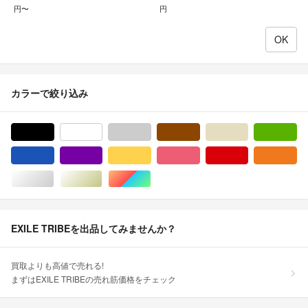
円〜
円
カラーで絞り込み
ブラック/黒色系
ホワイト/白色系
グレー/灰色系
ブラウン/茶色系
ベージュ系
グ
ブルー・ネイビー/青色系
パープル/紫色系
イエロー/黄色系
ピンク/桃色系
レッド/赤色系
オ
シルバー/銀色系
ゴールド/金色系
マルチカラー
EXILE TRIBEを出品してみませんか？
買取よりも高値で売れる!
まずはEXILE TRIBEの売れ筋価格をチェック