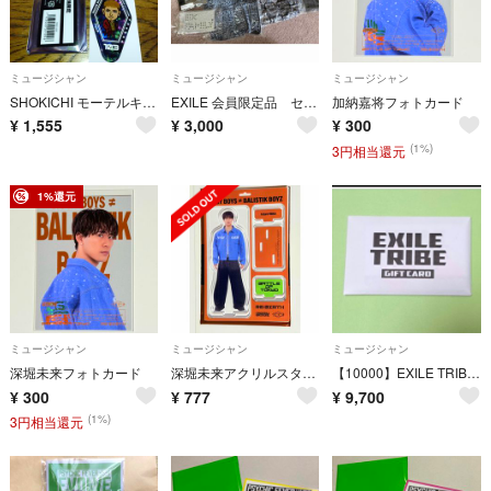
ミュージシャン
ミュージシャン
ミュージシャン
SHOKICHI モーテルキーホルダー アカシア
EXILE 会員限定品 セット売り
加納嘉将フォトカード
¥
1,555
¥
3,000
¥
300
(1%)
3円相当還元
1%還元
ミュージシャン
ミュージシャン
ミュージシャン
深堀未来フォトカード
深堀未来アクリルスタンド
【10000】EXILE TRIBE GIFT CARD カード
¥
300
¥
777
¥
9,700
(1%)
3円相当還元