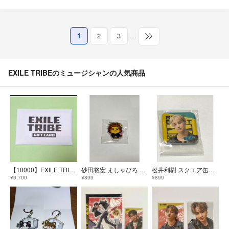
1
2
3
…
EXILE TRIBEのミュージシャンの人気商品
【10000】EXILE TRIBE GIFT CARD カード
砂田将宏 ましゃぴろ ミニアクリルスタンド 会場ガチャ
松井利樹 スクエア缶バッチ 会場ガチャ
¥9,700
¥899
¥899