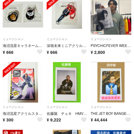
ミュージシャン
ミュージシャン
ミュージシャン
海沼流星キャラネームキーホルダー BBZOOミニアクリルスタンド
深堀未来ミニアクリルスタンドキーホルダー
PSYCHICFEVER WEESA着用 オーバーサイズ Tシャツ
¥
666
¥
666
¥
2,800
ミュージシャン
ミュージシャン
ミュージシャン
海沼流星アクリルスタンド
佐藤陽 チェキ HMV ONLINE THE JET BOY BANGERZ
THE JET BOY BANGERZ TJBB 直筆サイン入りチェキ 田中彰 PHOTOGENIC
¥
300
¥
9,222
¥
44,444
1%還元