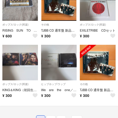
ポップス/ロック(邦楽)
その他
ポップス/ロック(邦楽)
RISING SUN TO THE WORLD（初回生産限定盤／DVD付）
TJBB CD 通常盤 新品未開封 集合トレカ付き
EXILETRIBE CDセット
¥
600
¥
300
¥
300
ポップス/ロック(邦楽)
ヒップホップ/ラップ
その他
KING＆KING（初回生産限定盤）
We are the one／ずっと
TJBB CD 通常盤 新品未開封 集合トレカ付き
¥
300
¥
300
¥
300