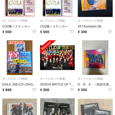
ポップス/ロック(邦楽)
ポップス/ロック(邦楽)
ポップス/ロック(邦楽)
CD2種＋ステッカー
CD2種＋ステッカー
357/Korekara (B)
¥
500
¥
500
¥
300
ポップス/ロック(邦楽)
ポップス/ロック(邦楽)
ポップス/ロック(邦楽)
EXILE JSB (CD+DVD)アルバム５枚セット
3DVD付 BATTLE OF TOKYO TIME 4 Jr.EXILE
D．N．A．（初回生産限定盤）
¥
999
¥
500
¥
350