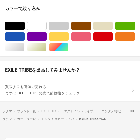
カラーで絞り込み
ブラック/黒色系
ホワイト/白色系
グレー/灰色系
ブラウン/茶色系
ベージュ系
グ
ブルー・ネイビー/青色系
パープル/紫色系
イエロー/黄色系
ピンク/桃色系
レッド/赤色系
オ
シルバー/銀色系
ゴールド/金色系
マルチカラー
EXILE TRIBEを出品してみませんか？
買取よりも高値で売れる!
まずはEXILE TRIBEの売れ筋価格をチェック
ラクマ
ブランド一覧
EXILE TRIBE（エグザイル トライブ）
エンタメ/ホビー
CD
ラクマ
カテゴリ一覧
エンタメ/ホビー
CD
EXILE TRIBEのCD