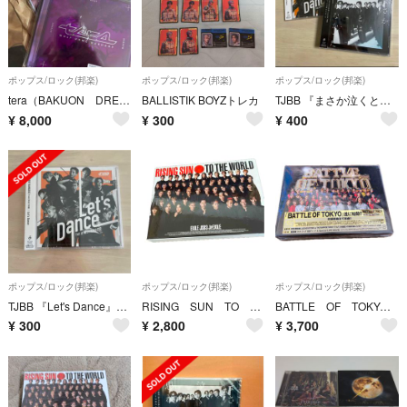
ポップス/ロック(邦楽)
ポップス/ロック(邦楽)
ポップス/ロック(邦楽)
tera（BAKUON DREAM ver．／Blu-ray Disc付）
BALLISTIK BOYZトレカ
TJBB 『まさか泣くとは思わなかった』『Let's Dance』通常盤セット
¥
8,000
¥
300
¥
400
ポップス/ロック(邦楽)
ポップス/ロック(邦楽)
ポップス/ロック(邦楽)
TJBB 『Let's Dance』通常盤CD
RISING SUN TO THE WORLD（初回生産限定盤／Blu-ray
BATTLE OF TOKYO 〜ENTER THE Jr．EXILE〜（初回生
¥
300
¥
2,800
¥
3,700