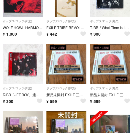
ポップス/ロック(邦楽)
ポップス/ロック(邦楽)
ポップス/ロック(邦楽)
WOLF HOWL HARMONY WOLF MV盤 (Blu-ray付)
EXILE TRIBE REVOLUTION 他 CD2枚 ☆新品☆
TJBB「What Time Is It?」通常盤
¥
1,000
¥
442
¥
300
ポップス/ロック(邦楽)
ポップス/ロック(邦楽)
ポップス/ロック(邦楽)
TJBB「JET BOY」通常盤
新品未開封 EXILE 三代目JSB RISING SUN CD+Blu-ray
新品未開封 EXILE 三代目JSB RISING SUN CD+Blu-ray
¥
300
¥
599
¥
599