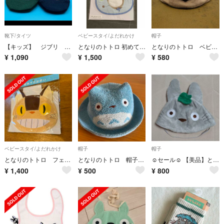
靴下/タイツ
ベビースタイ/よだれかけ
帽子
【キッズ】 ジブリ トトロ キッズ 靴下 2足セット（サイズ13〜19cm）
となりのトトロ 初めての出会い スタイ よだれかけ ベビー用品
となりのトトロ ベビー帽子 ４８cm
¥
1,090
¥
1,500
¥
580
ベビースタイ/よだれかけ
帽子
帽子
となりのトトロ フェイススタイ ネコバス
となりのトトロ 帽子 52cm
☺セール☺ 【美品】となりのトトロ 帽子 48
¥
1,400
¥
500
¥
800