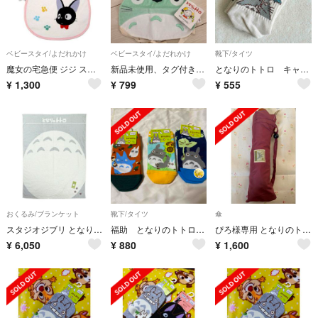
ベビースタイ/よだれかけ
ベビースタイ/よだれかけ
靴下/タイツ
魔女の宅急便 ジジ スタイ 新品 未開封
新品未使用、タグ付きトトロデザイン ベビー用スタイ
となりのトトロ キャラクターソックス キッズ 13〜19㎝
¥
1,300
¥
799
¥
555
おくるみ/ブランケット
靴下/タイツ
傘
スタジオジブリ となりのトトロ お昼寝ケット （トトロのおなか） ブランケット
福助 となりのトトロソックス3足セット サイズ13cm〜19cm
ぴろ様専用 となりのトトロ折りたたみ傘
¥
6,050
¥
880
¥
1,600