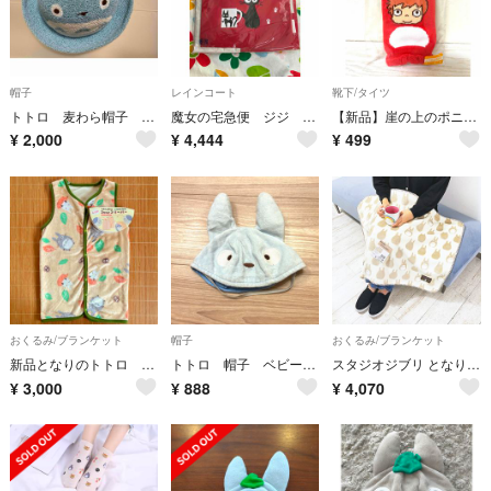
帽子
レインコート
靴下/タイツ
トトロ 麦わら帽子 52cm
魔女の宅急便 ジジ 子供用レインポンチョ 110
【新品】崖の上のポニョ 靴下 9〜14cm
¥
2,000
¥
4,444
¥
499
おくるみ/ブランケット
帽子
おくるみ/ブランケット
新品となりのトトロ 2wayスリーパー 70〜80cm 背中メッシュ
トトロ 帽子 ベビー 赤ちゃん 48 ジブリ
スタジオジブリ となりのトトロ オパールブランケット ひざ掛け
¥
3,000
¥
888
¥
4,070