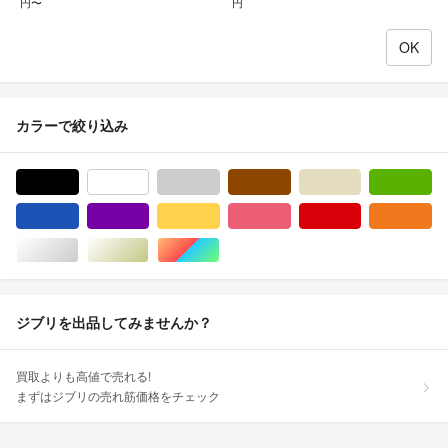
円〜
円
カラーで絞り込み
ブラック/黒色系
ホワイト/白色系
グレー/灰色系
ブラウン/茶色系
ベージュ系
グ
ブルー・ネイビー/青色系
パープル/紫色系
イエロー/黄色系
ピンク/桃色系
レッド/赤色系
オ
シルバー/銀色系
ゴールド/金色系
マルチカラー
ジブリを出品してみませんか？
買取よりも高値で売れる!
まずはジブリの売れ筋価格をチェック