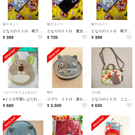
靴下/タイツ
靴下/タイツ
靴下/タイツ
となりのトトロ 靴下 子供靴下
となりのトトロ 魔女の宅急便ジジ 靴下
となりのトトロ 靴下 ソックス
¥
399
¥
720
¥
399
ベビースタイ/よだれかけ
帽子
その他
●トトロ可愛いよだれかけ●新品
ジブリ トトロ 麦わら帽子 52cm グレー
となりのトトロ ミニポシェットバッグ おいしい野いちご
¥
680
¥
2,500
¥
650