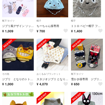
靴下/タイツ
帽子
帽子
ジブリ風デザイン ソックス 5足セット レディース 靴下
ちーちゃん様専用
トトロ ベビー帽子 フリース素材 46
¥
1,009
¥
700
¥
1,400
その他
おくるみ/ブランケット
靴下/タイツ
ジブリ となりのトトロ ネコバスフェイス マイクロループタオル セット
スタジオジブリ となりのトトロ オパールブランケット ひざ掛け
雪かき様専用 ジブリ靴下2足
¥
1,000
¥
4,070
¥
650