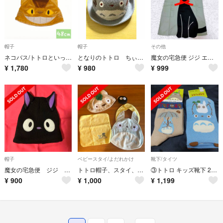
帽子
帽子
その他
ネコバス/トトロといっしょ ベビー 帽子 ジブリ size48cm
となりのトトロ ちぃぼうしシリーズ 大トトロ 52センチ
魔女の宅急便 ジジ エプロン 130cm キッズ 子ども用 猫
¥
1,780
¥
980
¥
999
帽子
ベビースタイ/よだれかけ
靴下/タイツ
魔女の宅急便 ジジ 帽子
トトロ帽子、スタイ、ハンカチ、ぬいぐるみセット
③トトロ キッズ靴下 2足セット 13~19 となりのトトロ
¥
900
¥
1,000
¥
1,199