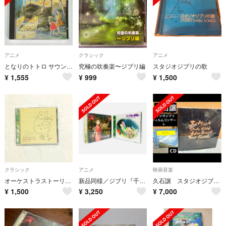
アニメ
クラシック
アニメ
となりのトトロ サウンドトラック集 久石譲 宮崎駿 トトロ CD ジブリ
究極の吹奏楽〜ジブリ編
スタジオジブリの歌
¥
1,555
¥
999
¥
1,500
クラシック
アニメ
映画音楽
オーケストラストーリーズ 「となりのトトロ」
新品同様／ジブリ『千と千尋の神隠し』サントラ＆イメージアルバムCDセット／アニメ
久石譲 スタジオジブリ映画コンサート パンフレット CD ジブリ コンサート
¥
1,500
¥
3,250
¥
7,000