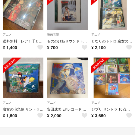
アニメ
映画音楽
アニメ
送料無料！レア！千と千尋の神隠し サントラ CD 癒される
もののけ姫サウンドトラック
となりのトトロ 魔女の宅急便 サウンドトラックCD
¥
1,400
¥
700
¥
2,100
アニメ
アニメ
アニメ
魔女の宅急便 サントラ音楽集
安田成美 EPレコード 風の谷のナウシカ / 風の妖精
ジブリ サントラ 10点 レンタル落ち CD
¥
1,500
¥
2,000
¥
3,650