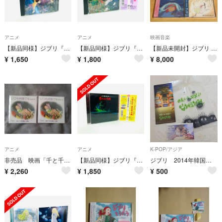
アニメ
アニメ
映画音楽
【新品同様】ジブリ『天空の城ラピュタ』イメージサントラCD／廃盤／宮崎駿／久石譲
【新品同様】ジブリ『魔女の宅急便』サントラCD／廃盤／アニメ／宮崎駿／久石譲
【新品未開封】ジブリ サントラ CD まとめ売り 4枚セット
¥
1,650
¥
1,800
¥
8,000
アニメ
アニメ
K-POP/アジア
非売品 映画「千と千尋の神隠し」主題歌 いつも何度でも CD 2枚セット
【新品同様】ジブリ『もののけ姫』交響組曲サントラCD／帯付／廃盤／宮崎駿／久石譲
ジブリ 2014年韓国のスタジオジブリ展
¥
2,260
¥
1,850
¥
500