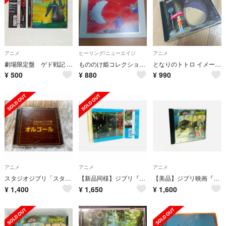
アニメ
ヒーリング/ニューエイジ
アニメ
劇場限定盤 ゲド戦記 オリジナルサウンドトラック
もののけ姫コレクション／α波オルゴール CD
となりのトトロ イメージソング集
¥
500
¥
880
¥
990
アニメ
アニメ
アニメ
スタジオジブリ「スタジオジブリの歌 オルゴール」
【新品同様】ジブリ『コクリコ坂から』サントラCD／アニメ／宮崎吾朗／武部聡志
【美品】ジブリ映画『となりのトトロ』廃盤サントラCD／アニメ／宮崎駿／久石譲
¥
1,400
¥
1,650
¥
1,600