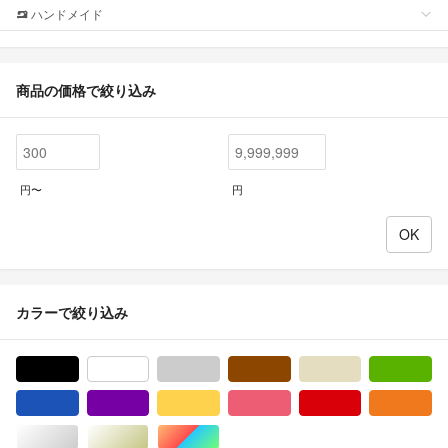
ハンドメイド
商品の価格で絞り込み
円〜
円
カラーで絞り込み
ブラック/黒色系
ホワイト/白色系
グレー/灰色系
ブラウン/茶色系
ベージュ系
グ
ブルー・ネイビー/青色系
パープル/紫色系
イエロー/黄色系
ピンク/桃色系
レッド/赤色系
オ
シルバー/銀色系
ゴールド/金色系
マルチカラー