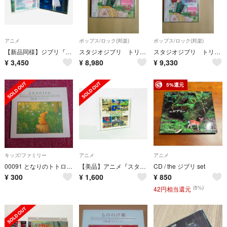
アニメ
ポップス/ロック(邦楽)
ポップス/ロック(邦楽)
【新品同様】ジブリ『思い出のマーニー』歌集アルバム＆サントラCDセット／アニメ
スタジオジブリ トリビュートアルバム「ジブリをうたう その2」
スタジオジブリ トリビュートアルバム「ジブリをうたう その2」特典ステッカー付
¥
3,450
¥
8,980
¥
9,330
5%還元
キッズ/ファミリー
アニメ
アニメ
00091 となりのトトロ／α波オルゴール
【美品】アニメ『スタジオジブリソングス』ベスト盤サントラCD／廃盤／希少盤
CD / the ジブリ set
¥
300
¥
1,600
¥
850
(5%)
42円相当還元