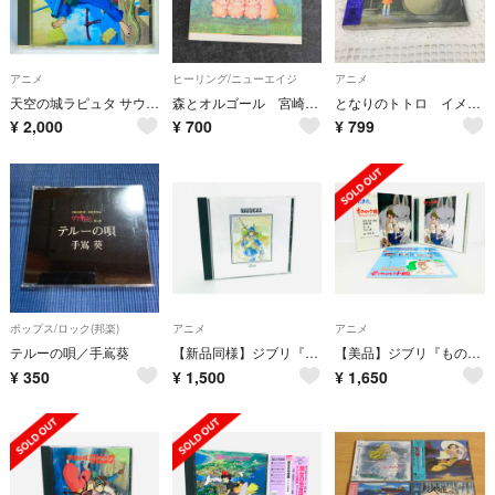
アニメ
ヒーリング/ニューエイジ
アニメ
天空の城ラピュタ サウンドトラック 飛行石の謎 初期盤 32ATC-115 セル画
森とオルゴール 宮崎駿&ディズニー・コレクション
となりのトトロ イメージソング集 RT0830
¥
2,000
¥
700
¥
799
ポップス/ロック(邦楽)
アニメ
アニメ
テルーの唄／手嶌葵
【新品同様】ジブリ『風の谷のナウシカ』ハイテックシリーズ廃盤サントラCD／アニメ
【美品】ジブリ『もののけ姫』初回限定版サントラCD／特典付／廃盤／宮崎駿／久石譲
¥
350
¥
1,500
¥
1,650