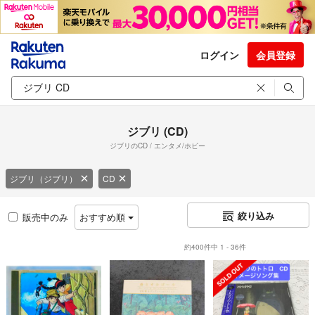
ログイン
会員登録
ジブリ (CD)
ジブリのCD / エンタメ/ホビー
ジブリ（ジブリ）
CD
絞り込み
販売中のみ
おすすめ順
約400件中 1 - 36件