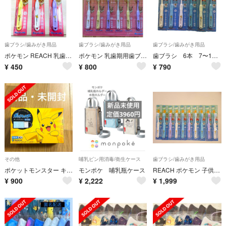
歯ブラシ/歯みがき用品
歯ブラシ/歯みがき用品
歯ブラシ/歯みがき用品
ポケモン REACH 乳歯期用歯ブラシ 3本セット
ポケモン 乳歯期用歯ブラシ 子供用歯ブラシ 6本セット
歯ブラシ 6本 7〜12才 ポケットモンスター 白3本 青3本 新品
¥
450
¥
800
¥
790
その他
哺乳ビン用消毒/衛生ケース
歯ブラシ/歯みがき用品
ポケットモンスター キッズマスク 子供用サイズ 個包装 30枚入
モンポケ 哺乳瓶ケース
REACH ポケモン 子供用歯ブラシ 10本セット
¥
900
¥
2,222
¥
1,999