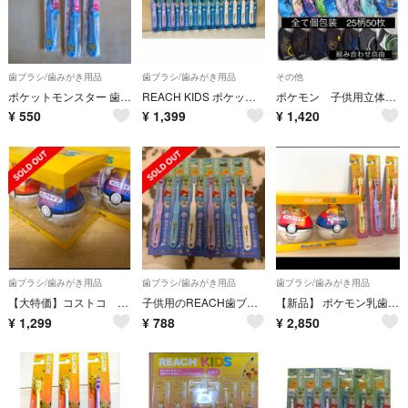
歯ブラシ/歯みがき用品
歯ブラシ/歯みがき用品
その他
ポケットモンスター 歯ブラシ ステップ3 6〜12歳用
REACH KIDS ポケットモンスター 歯ブラシ はえかわり期用 12本セット
ポケモン 子供用立体不織布マスク 使い捨て 個包装 50枚 便利 キッズ
¥
550
¥
1,399
¥
1,420
歯ブラシ/歯みがき用品
歯ブラシ/歯みがき用品
歯ブラシ/歯みがき用品
【大特価】コストコ リーチ ポケモン 歯磨き粉 ジェルタイプ2種セット
子供用のREACH歯ブラシ6本セット (はえかわり期用 7才～12才)
【新品】 ポケモン乳歯用ジェル 2個セット➕歯ブラシ3本
¥
1,299
¥
788
¥
2,850