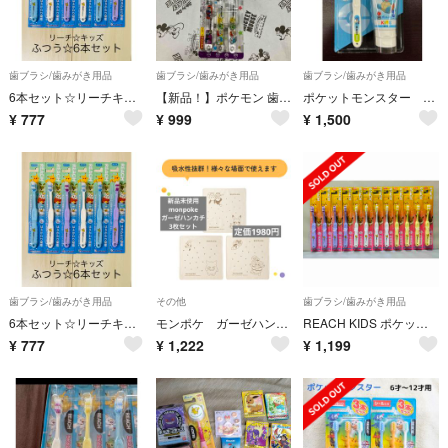
歯ブラシ/歯みがき用品
歯ブラシ/歯みがき用品
歯ブラシ/歯みがき用品
6本セット☆リーチキッズ☆ポケモン☆新品•未使用
【新品！】ポケモン 歯ブラシ 6-12才 やわらかめ 3本セット
ポケットモンスター ゼニガメ 歯ブラシセット 歯磨き粉付き ポケモン
¥
777
¥
999
¥
1,500
歯ブラシ/歯みがき用品
その他
歯ブラシ/歯みがき用品
6本セット☆リーチキッズ☆ポケモン☆新品•未使用
モンポケ ガーゼハンカチ3枚セット
REACH KIDS ポケットモンスター 歯ブラシ 乳歯期用 12本セット
¥
777
¥
1,222
¥
1,199