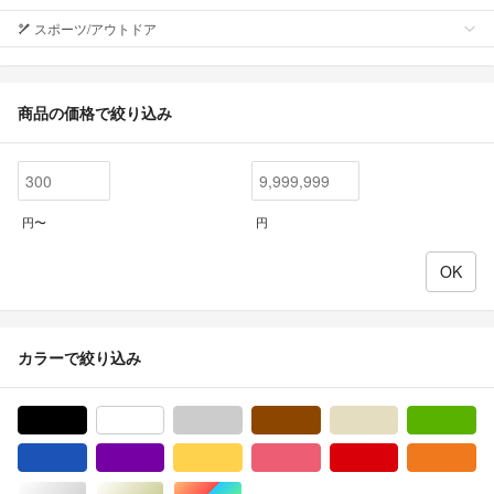
スポーツ/アウトドア
商品の価格で絞り込み
円〜
円
カラーで絞り込み
ブラック/黒色系
ホワイト/白色系
グレー/灰色系
ブラウン/茶色系
ベージュ系
グ
ブルー・ネイビー/青色系
パープル/紫色系
イエロー/黄色系
ピンク/桃色系
レッド/赤色系
オ