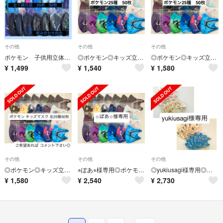
その他
その他
その他
ポケモン 子供用立体不織布マスク 新品未使用 個包装 50枚 便利 予備
◎ポケモン◎キッズ立体マスク 全25種50枚
◎ポケモン◎キッズ立体マスク 全25種50枚
¥
1,499
¥
1,540
¥
1,580
その他
その他
その他
◎ポケモン◎キッズ立体マスク全25種50枚
⭐︎ぽあ⭐︎様専用◎ポケモン◎9種類90枚
◎yukiusagi様専用◎ピカブイ総柄キッズ立体マスク20枚
¥
1,580
¥
2,540
¥
2,730