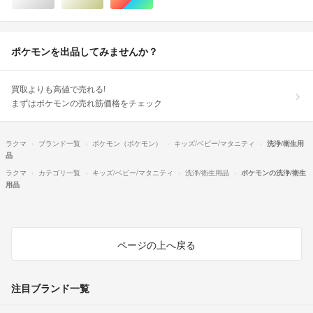
シルバー/銀色系
ゴールド/金色系
マルチカラー
ポケモンを出品してみませんか？
買取よりも高値で売れる!
まずはポケモンの売れ筋価格をチェック
ラクマ
ブランド一覧
ポケモン（ポケモン）
キッズ/ベビー/マタニティ
洗浄/衛生用
品
ラクマ
カテゴリ一覧
キッズ/ベビー/マタニティ
洗浄/衛生用品
ポケモンの洗浄/衛生
用品
ページの上へ戻る
注目ブランド一覧