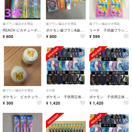
歯ブラシ/歯みがき用品
歯ブラシ/歯みがき用品
歯ブラシ/歯みがき用品
REACH ピカチューデザイン 歯ブラシ 3本セット リーチキッズ 青白黄
ポケモン歯ブラシ&歯磨き粉 ソフビ人形&シール付
リーチ 子供歯ブラシ ポケットモンスター 3本×2セット
¥
600
¥
800
¥
599
歯ブラシ/歯みがき用品
その他
その他
ポケモン ピカチュウ 歯ブラシ ホルダー 収納 歯磨き ポケットモンスター
ポケモン 子供用立体不織布マスク 使い捨て 個包装 50枚 便利 キッズ
ポケモン 子供用立体不織布マスク 使い捨て 個包装 50枚 便利 キッズ
¥
300
¥
1,420
¥
1,420