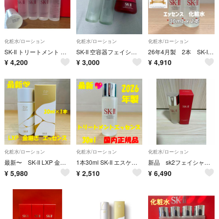
化粧水/ローション
化粧水/ローション
化粧水/ローション
SK-II トリートメント クリアローションふきとり化粧水5本
SK-II 空容器フェイシャルトリートメントエッセンス 乳液
26年4月製 2本 SK-II フェイシャルトリートメントエッセンス化粧水
¥
4,200
¥
3,000
¥
4,910
化粧水/ローション
化粧水/ローション
化粧水/ローション
最新〜 SK-II LXP 金継ぎエッセンス 超濃縮ピテラ配合30ml×1本
1本30ml SK-II エスケーツー トリートメントエッセンス 化粧水
新品 sk2フェイシャルトリートメントエッセンス75ml 化粧水
¥
5,980
¥
2,510
¥
6,490