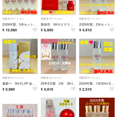
化粧水/ローション
化粧水/ローション
化粧水/ローション
2026年製、5本セットで150ml SK-II エスケーツー トリートメントエッセンス化粧水
新発売 SK-II ピテラ エクスペリエンス キット2 ベストセラー
2026年製、2本セット、SK-II エスケーツー トリートメントエッセンス 化粧水
¥
10,980
¥
6,950
¥
4,910
化粧水/ローション
化粧水/ローション
化粧水/ローション
最新〜 SK-II LXP 金継ぎエッセンス 超濃縮ピテラ配合30ml×1本
26年4月製 2本 SK-II フェイシャルトリートメントエッセンス化粧水
2026年製、1本30ml SK-II エスケーツー トリートメントエッセンス 化粧水
¥
5,980
¥
4,910
¥
2,510