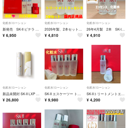
化粧水/ローション
化粧水/ローション
化粧水/ローション
新発売 SK-II ピテラ エクスペリエンス キット2 ベストセラー
2026年製、2本セット、SK-II エスケーツー トリートメントエッセンス 化粧水
26年4月製 2本 SK-II フェイシャルトリートメントエッセンス化粧水
¥
6,950
¥
4,810
¥
4,910
化粧水/ローション
化粧水/ローション
化粧水/ローション
新品未開封 SK-II LXP 金継ぎエッセンス 150ml
SK-II エスケーツー トリートメントエッセンス化粧水30ml×5本
SK-IIトリートメントエッセンス化粧水30ml×2本
¥
26,800
¥
9,980
¥
4,200