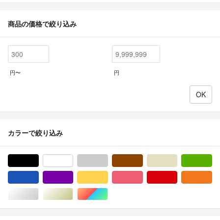
商品の価格で絞り込み
円〜
円
カラーで絞り込み
ブラック/黒色系
ホワイト/白色系
グレー/灰色系
ブラウン/茶色系
ベージュ系
グ
ブルー・ネイビー/青色系
パープル/紫色系
イエロー/黄色系
ピンク/桃色系
レッド/赤色系
オ
シルバー/銀色系
ゴールド/金色系
マルチカラー