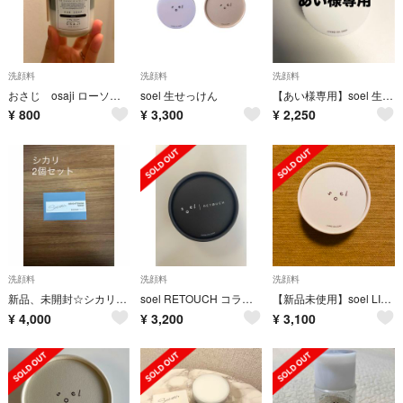
洗顔料
洗顔料
洗顔料
おさじ osaji ローソープ石鹸 フェイス用
soel 生せっけん
【あい様専用】soel 生せっけん 洗顔料
¥
800
¥
3,300
¥
2,250
洗顔料
洗顔料
洗顔料
新品、未開封☆シカリ ブライトニング
soel RETOUCH コラボ商品【LIVING-OIL SOAP】
【新品未使用】soel LIVING-OIL SOAP 生せっけん
¥
4,000
¥
3,200
¥
3,100