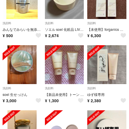
洗顔料
洗顔料
洗顔料
みんなでみらいを無添加洗顔クレンジング
ソエル soel 化粧品 LIVING-OIL リビングオイル 生せっけん 10
【未使用】forganics モアブライトニング 洗顔料、ミルク※ セット売り
¥
500
¥
2,674
¥
6,300
洗顔料
洗顔料
洗顔料
soel 生せっけん
【新品未使用】トーン クレンジング＆洗顔
ゆず様専用
¥
3,000
¥
1,300
¥
2,380