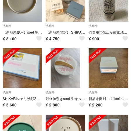
洗顔料
洗顔料
洗顔料
【新品未使用】soel 生せっけん リビングオイルソープ 洗顔
【新品未開封】 SHIKARI シカリ ブライトニングウォッシュ
◎専用◎米ぬか酵素洗顔クレンジング
¥
3,100
¥
4,750
¥
900
洗顔料
洗顔料
洗顔料
SHIKARIシカリ洗顔2個入りクレンジング パック ユンス
最終値引きsoel 生せっけん
新品未開封 shikari シカリ 洗顔
¥
3,600
¥
2,800
¥
2,200