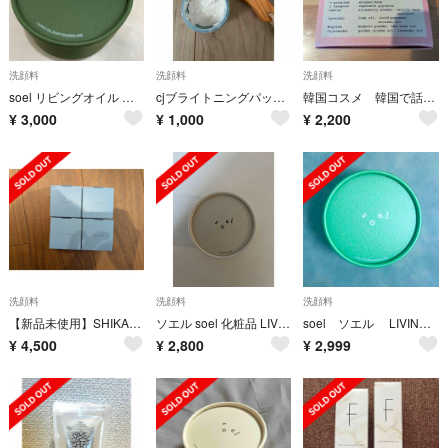
洗顔料
洗顔料
洗顔料
soel リビングオイル ソープ ゴールデンライム
cjブライトニングパック ブラシ付き
韓国コスメ 韓国で話題のWHIPPED ホイップド 洗顔
¥
3,000
¥
1,000
¥
2,200
洗顔料
洗顔料
洗顔料
【新品未使用】SHIKARI No.0 CJブライトニングパック 4個セット
ソエル soel 化粧品 LIVING-OIL リビングオイル 生せっけん 10
soel ソエル LIVING-OIL GOLDEN LIME 生せっけん
¥
4,500
¥
2,800
¥
2,999