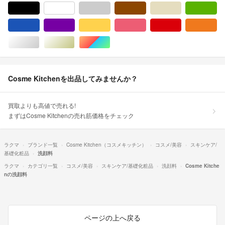
ブラック/黒色系
ホワイト/白色系
グレー/灰色系
ブラウン/茶色系
ベージュ系
グ
ブルー・ネイビー/青色系
パープル/紫色系
イエロー/黄色系
ピンク/桃色系
レッド/赤色系
オ
シルバー/銀色系
ゴールド/金色系
マルチカラー
Cosme Kitchenを出品してみませんか？
買取よりも高値で売れる!
まずはCosme Kitchenの売れ筋価格をチェック
ラクマ
ブランド一覧
Cosme Kitchen（コスメキッチン）
コスメ/美容
スキンケア/
基礎化粧品
洗顔料
ラクマ
カテゴリ一覧
コスメ/美容
スキンケア/基礎化粧品
洗顔料
Cosme Kitche
nの洗顔料
ページの上へ戻る