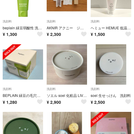
洗顔料
洗顔料
洗顔料
beplain 緑豆弱酸性 洗顔フォーム 160ml
AKNIR アクニー ジェルウォッシュ 洗顔料 シャンプー トリートメント
ヘミュー HEMUE 低温熟成石けん 洗顔 石鹸 残9割以上
¥
1,300
¥
2,300
¥
1,500
洗顔料
洗顔料
洗顔料
BEPLAIN 緑豆の毛穴クレイパック 120ml
ソエル soel 化粧品 LIVING-OIL リビングオイル 生せっけん 10
soel 生せっけん 洗顔料
¥
1,280
¥
2,900
¥
2,500