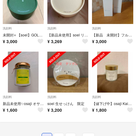
洗顔料
洗顔料
洗顔料
未開封⭐️ 【soel】GOLDEN LIME 生せっけん
【新品未使用】soel リビングオイル ソープ 生せっけん
【新品 未開封】フルリ クレイフォーム（洗顔フォーム）
¥
3,000
¥
3,269
¥
3,000
洗顔料
洗顔料
洗顔料
新品未使用✨osaji オサジローソープ
soel 生せっけん 限定
【値下げ中】osaji Kaiローソープ 譲ります
¥
1,600
¥
3,200
¥
1,800