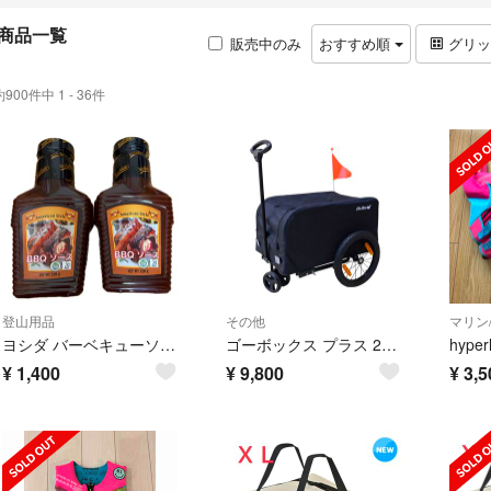
商品一覧
販売中のみ
おすすめ順
グリ
約900件中 1 - 36件
登山用品
その他
マリン
ヨシダ バーベキューソース ハーフボトル 320g 2個セット
ゴーボックス プラス 2ウェイ キャリーワゴン ブラック
¥
1,400
¥
9,800
¥
3,5