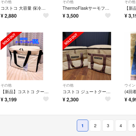
その他
その他
その他
コストコ 大容量 保冷バッグ エコバッグ 断熱 撥水 ☆スポーツ観戦用保温バッグ
ThermoFlaskサーモフラスク 水筒
¥
2,880
¥
3,500
¥
3,1
その他
その他
ウイン
【新品】コストコ クーラーバッグ 55L 保冷バッグ 大人気商品
コストコ ジュートクーラーバッグ
¥
3,199
¥
2,300
¥
4,9
1
2
3
4
5