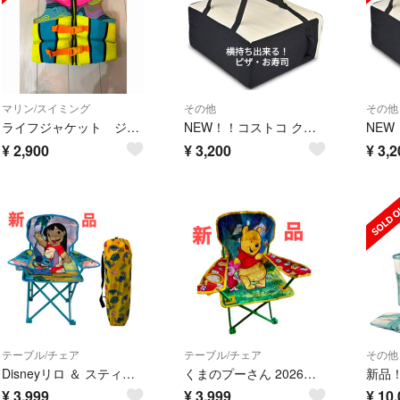
マリン/スイミング
その他
その他
ライフジャケット ジュニアサイズ
NEW！！コストコ クーラーバッグ ピザバッグ キルト生地 ホワイトＸＬ×１個
¥
2,900
¥
3,200
¥
3,2
テーブル/チェア
テーブル/チェア
その他
Disneyリロ ＆ スティッチ2026年最新折り畳みチェア
くまのプーさん 2026年最新折りたたみアウトドアチェア
¥
3,999
¥
3,999
¥
10,