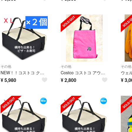
その他
その他
その他
NEW！！コストコ クーラーバッグ ピザバッグ キルト生地 ホワイトＸＬ×２個
Costco コストコ アウトドア ピンク ゼブラ レジャーマット シマウマ
¥
5,980
¥
2,800
¥
3,0