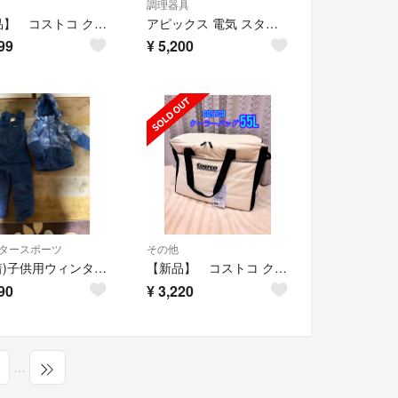
調理器具
【新品】 コストコ クーラーバッグ 55L 保冷バッグ 大人気商品
アピックス 電気 スタッキングクッカー ASC-700 SOTOMO
99
¥
5,200
タースポーツ
その他
(4回着)子供用ウィンタースポーツウェアセット ネイビー
【新品】 コストコ クーラーバッグ 55L 保冷バッグ 大人気商品
90
¥
3,220
…