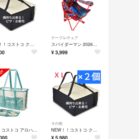
テーブル/チェア
NEW！！コストコ クーラーバッグ ピザバッグ キルト生地 ホワイトＸＬ×１個
スパイダーマン 2026年最新折りたたみチェア
00
¥
3,999
その他
新品！コストコ アロハコレクション 折りたたみ式ビーチトート
NEW！！コストコ クーラーバッグ ピザバッグ キルト生地 ホワイトＸＬ×２個
000
¥
5,980