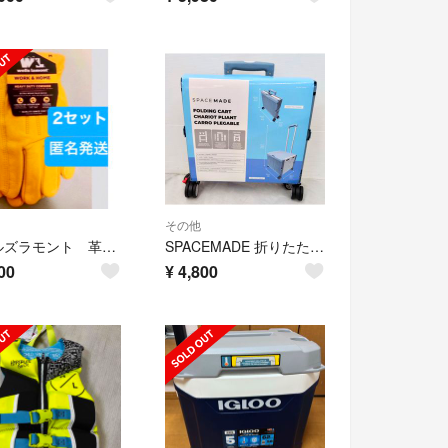
その他
ウェルズラモント 革手袋 ラクマ便 匿名発送 追跡補償付き バイク アウトドア
SPACEMADE 折りたたみキャリーカート 50L フォールディングカート
00
¥
4,800