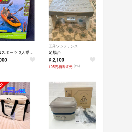
工具/メンテナンス
TOBINスポーツ 2人乗り用カヤック インフレータブル カヤック
足場台
000
¥
2,100
(5%)
105円相当還元