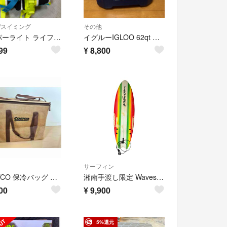
/スイミング
その他
ハイパーライト ライフジャケット 子供用 フローティングベスト 15〜25kg
イグルーIGLOO 62qt クーラーボックスマックスコールド 58L
99
¥
8,800
サーフィン
COSTCO 保冷バッグ クーラーバッグ エコバッグ ジュートバッグ
湘南手渡し限定 Wavestorm コストコ 5.6ft ソフトボード フィン付
00
¥
9,900
5%還元