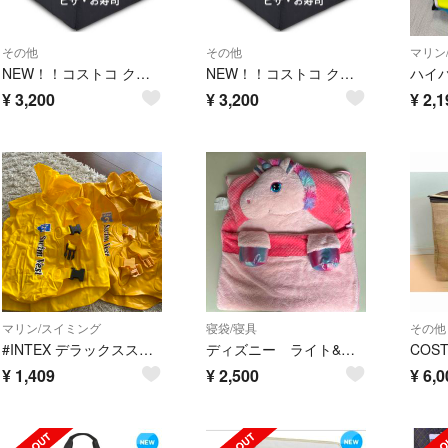
その他
その他
マリン
NEW！！コストコ クーラーバッグ ピザバッグ キルト生地 ホワイトＸＬ×１個
NEW！！コストコ クーラーバッグ ピザバッグ キルト生地 ホワイトＸＬ×１個
¥
3,200
¥
3,200
¥
2,1
マリン/スイミング
寝袋/寝具
その他
#INTEX デラックススイムベスト2枚セットステップ2
ディズニー ライト&オーケストラバイオリン ピンク
¥
1,409
¥
2,500
¥
6,0