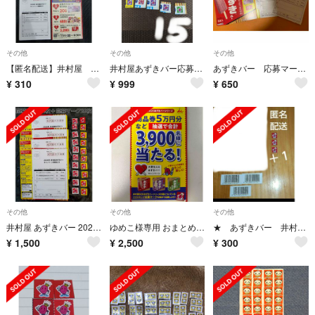
その他
その他
その他
【匿名配送】井村屋 あずきバーキャンペーン 応募券4枚 応募ハガキ２枚
井村屋あずきバー応募券15枚
あずきバー 応募マーク 10枚
¥
310
¥
999
¥
650
その他
その他
その他
井村屋 あずきバー 2026年キャンペーン 応募ハガキ4枚 ＋ 応募券 20枚
ゆめこ様専用 おまとめ4点
★ あずきバー 井村屋 アズキング 応募マーク キャンペーン バーコード
¥
1,500
¥
2,500
¥
300