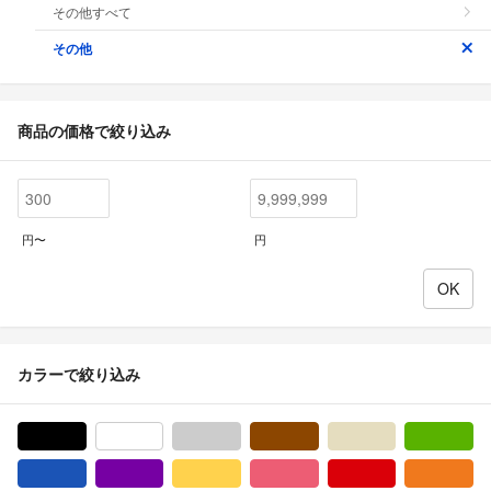
その他すべて
その他
商品の価格で絞り込み
円〜
円
カラーで絞り込み
ブラック/黒色系
ホワイト/白色系
グレー/灰色系
ブラウン/茶色系
ベージュ系
グ
ブルー・ネイビー/青色系
パープル/紫色系
イエロー/黄色系
ピンク/桃色系
レッド/赤色系
オ