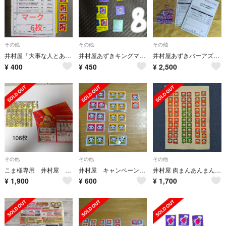
その他
その他
その他
井村屋「大事な人とあずきバーキャンペーン」 マーク 6枚 応募用紙 1枚
井村屋あずきキングマーク8枚
井村屋あずきバーアズキングマーク50枚
¥
400
¥
450
¥
2,500
その他
その他
その他
こま様専用 井村屋 肉まんあんまん キャンペーン応募マーク106枚
井村屋 キャンペーン応募マーク 22枚
井村屋 肉まんあんまんキャンペーン応募マーク×60枚 #7 ※バラ売り不可
¥
1,900
¥
600
¥
1,700