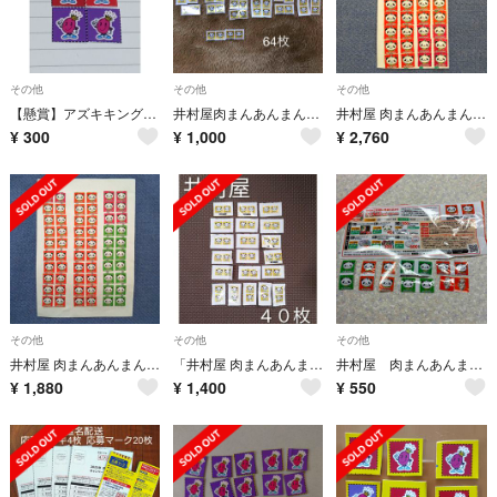
その他
その他
その他
【懸賞】アズキキングマーク 6枚
井村屋肉まんあんまんキャンペーン応募マーク64枚
井村屋 肉まんあんまんキャンペーン応募マーク×40枚×２ ※バラ売り不可
¥
300
¥
1,000
¥
2,760
その他
その他
その他
井村屋 肉まんあんまんキャンペーン応募マーク×60枚 #8 ※バラ売り不可
「井村屋 肉まんあんまん ManyThanksキャンペーン」応募・４０まとめ売り
井村屋 肉まんあんまん1６枚
¥
1,880
¥
1,400
¥
550