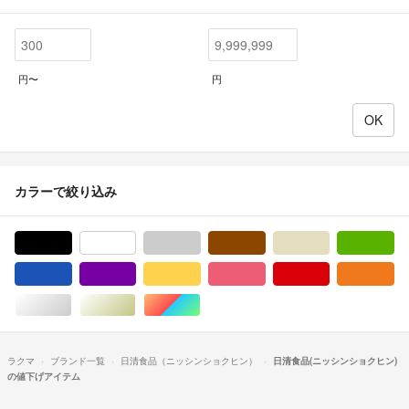
円〜
円
カラーで絞り込み
ブラック/黒色系
ホワイト/白色系
グレー/灰色系
ブラウン/茶色系
ベージュ系
グ
ブルー・ネイビー/青色系
パープル/紫色系
イエロー/黄色系
ピンク/桃色系
レッド/赤色系
オ
シルバー/銀色系
ゴールド/金色系
マルチカラー
ラクマ
ブランド一覧
日清食品（ニッシンショクヒン）
日清食品(ニッシンショクヒン)
の値下げアイテム