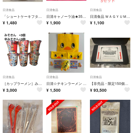
日清食品
日清食品
日清食品
「ショートケーキフタどめフィギュア」 日清食品 限定品・非売品
日清キャノーラ油★350g×4本＆エキストラバージンオリーブオイル 145g2本
日清食品 ＷＡＧＹＵＭＡＦＩＡＵＦＯ 5個セット
¥
1,480
¥
1,900
¥
1,100
日清食品
日清食品
日清食品
［カップラーメン］みそきん×3 + 辛みそきん×3 計6個セット 食べ比べ
日清☆チキンラーメン グッズセット☆カレーメシぬいぐるみ ハンカチ 三角巾など
【非売品・限定150個】カップヌードルクエストII 麻雀牌
¥
3,000
¥
1,500
¥
93,500