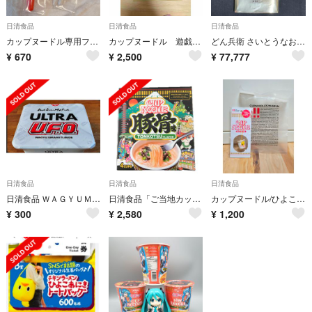
日清食品
日清食品
日清食品
カップヌードル専用フォーク
カップヌードル 遊戯王 20個入り1ケース インスタントフュージョン
どん兵衛 さいとうなおき どんぎつねカード 全5種 コンプリート 開封済み
¥
670
¥
2,500
¥
77,777
日清食品
日清食品
日清食品
日清食品 ＷＡＧＹＵＭＡＦＩＡＵＦＯ
日清食品「ご当地カップヌードルミニ 豚骨味 4食入り」×4箱 動物性原料不使用
カップヌードル/ひよこちゃん/ご当地/キーホルダー//雑貨/置物/可愛い/限定品
¥
300
¥
2,580
¥
1,200