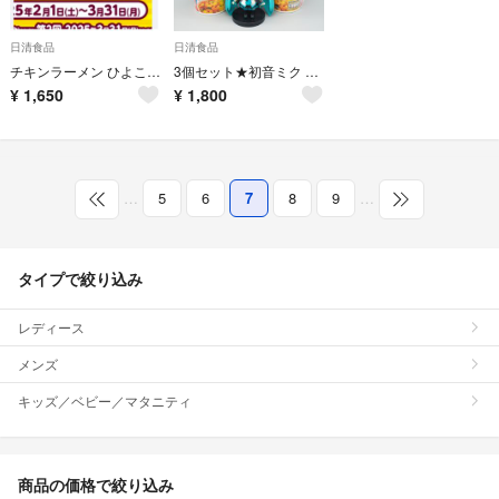
日清食品
日清食品
チキンラーメン ひよこあにきバッグ
3個セット★初音ミク 限定販売★日清カップヌードル★トムヤムクン クリーミー味
¥
1,650
¥
1,800
…
5
6
7
8
9
…
タイプで絞り込み
レディース
メンズ
キッズ／ベビー／マタニティ
商品の価格で絞り込み