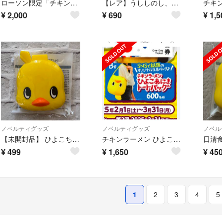
ローソン限定「チキンラーメン ひよこちゃんミニクリーナー」
【レア】うししのし、とりりのり キーホルダー 日清食品 1980年代 当時物
¥
2,000
¥
690
¥
1,5
ノベルティグッズ
ノベルティグッズ
ノベル
【未開封品】 ひよこちゃん サプリメントケース 非売品
チキンラーメン ひよこあにきバッグ
¥
499
¥
1,650
¥
45
1
2
3
4
5