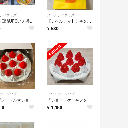
ティグッズ
ノベルティグッズ
非売品日清UFOどん兵衛缶バッチ
【ノベルティ】チキンラーメン ひよこちゃん マチありエコバッグ
0
¥
580
ティグッズ
ノベルティグッズ
カップヌードル★ショートケーキフタどめフィギュア
「ショートケーキフタどめフィギュア」 日清食品 限定品・非売品
50
¥
1,480