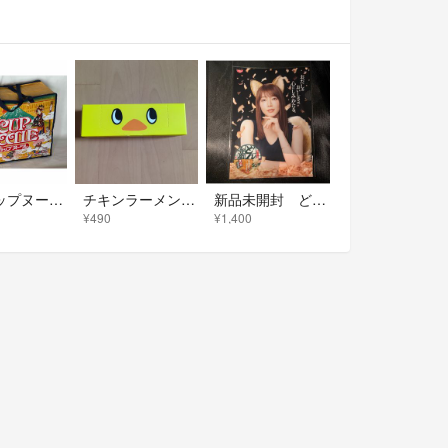
日清カップヌードルバッグ【非売品】
チキンラーメンストックバッグ
新品未開封 どん兵衛 どんぎつね 吉岡里帆 クリアファイル
¥490
¥1,400