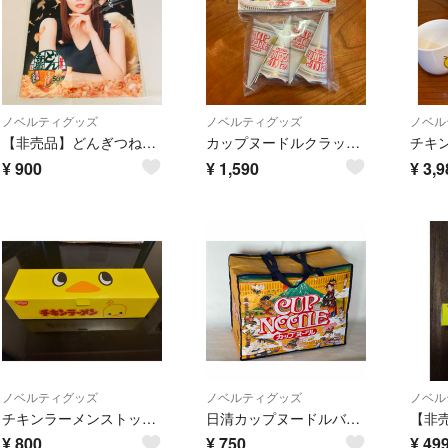
ノベルティグッズ
ノベルティグッズ
ノベル
【非売品】どんぎつね（吉岡里帆）クリアファイル（日清のどん兵衛ノベルティ）
カップヌードルクラッカー4本入り14袋セット
¥
900
¥
1,590
¥
3,9
ノベルティグッズ
ノベルティグッズ
ノベル
チキンラーメンストックバック
日清カップヌードルバッグ【非売品】
¥
800
¥
750
¥
49