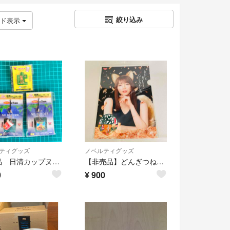
絞り込み
ッド表示
ティグッズ
ノベルティグッズ
非売品 日清カップヌードルストラップ ピンバッジ
【非売品】どんぎつね（吉岡里帆）クリアファイル（日清のどん兵衛ノベルティ）
0
¥
900