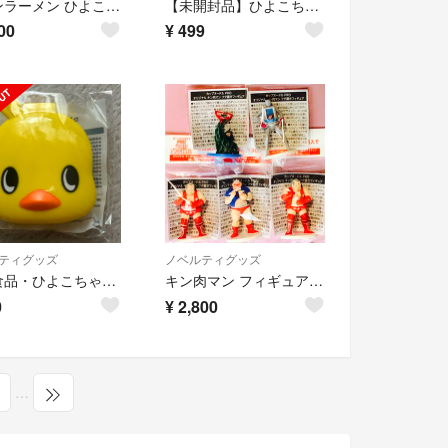
チキンラーメン ひよこちゃん やわらかスクイーズマスコット ボールチェーン穴無し
【未開封品】ひよこちゃん サプリメントケース 非売品
00
¥
499
ティグッズ
ノベルティグッズ
日清食品・ひよこちゃんサプリメントケース
キン肉マン フィギュア 日清カップヌードル PRO フタ置きフィギュア
0
¥
2,800
…