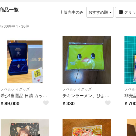
商品一覧
販売中のみ
おすすめ順
グリ
約700件中 1 - 36件
ノベルティグッズ
ノベルティグッズ
ノベル
希少❗️当選品 日清 カップヌードル U.T. ダイヤ付き フィギュア 非売品
チキンラーメン、ひよこちゃんオリジナルクリアポーチ
¥
89,000
¥
330
¥
70