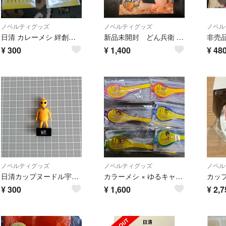
ノベルティグッズ
ノベルティグッズ
ノベル
日清 カレーメシ 絆創膏 3個セット
新品未開封 どん兵衛 どんぎつね 吉岡里帆 クリアファイル
¥
300
¥
1,400
¥
48
ノベルティグッズ
ノベルティグッズ
ノベル
日清カップヌードル宇宙人
カラーメシ × ゆるキャン△ オリジナルスプーン&ハーフケースセット 6種
¥
300
¥
1,600
¥
2,7