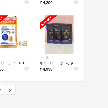
0
¥
4,200
その他
キューピー ディアレ➕ 5袋
キューピー よいときOne 30粒入×3袋
00
¥
4,990
5