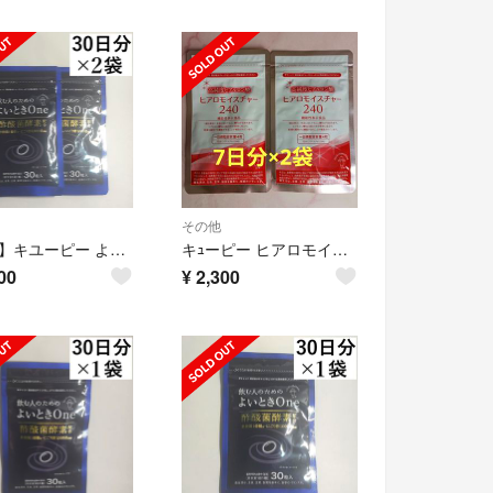
その他
【2袋】キユーピー よいとき One 30日分 2袋(60日分)
キｭーピー ヒアロモイスチャー 240 7日分 2袋
00
¥
2,300