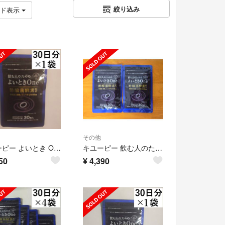
絞り込み
ッド表示
その他
キユーピー よいとき One 酢酸菌 酵素 1億個分 30日分 1袋
キユーピー 飲む人のためのよいときOne 2袋セット 酢酸菌酵素
50
¥
4,390