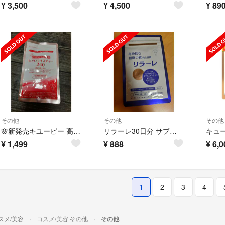
¥
3,500
¥
4,500
¥
89
その他
その他
その他
🌸新発売キユーピー 高純度ヒアルロン酸 ヒアロモイスチャー２４０ 7日分🌸
リラーレ30日分 サプリ🌸
¥
1,499
¥
888
¥
6,0
1
2
3
4
スメ/美容
コスメ/美容 その他
その他