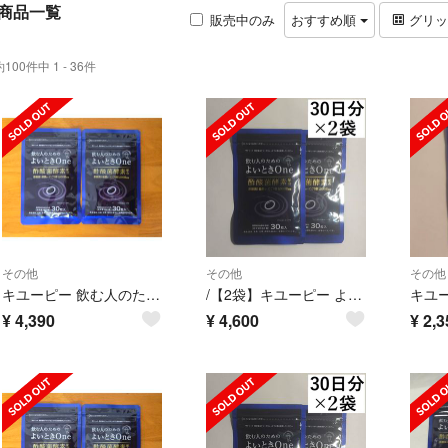
商品一覧
販売中のみ
おすすめ順
グリ
約100件中 1 - 36件
その他
その他
その他
キユーピー 飲む人のためのよいときOne 2袋セット 酢酸菌酵素
/【2袋】キユーピー よいとき One 30日分 2袋(60日分)
¥
4,390
¥
4,600
¥
2,3