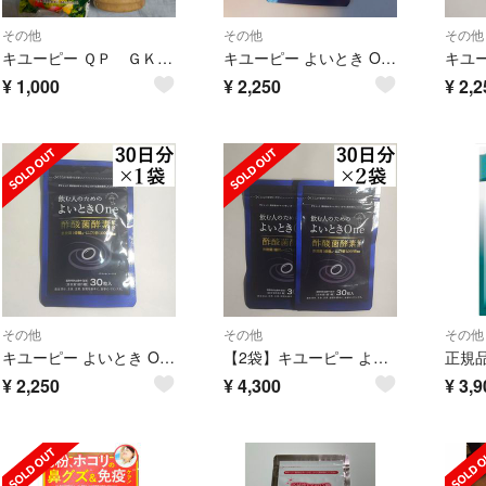
その他
その他
その他
キユーピー ＱＰ ＧＫ-１マヨタイプ ２００ｇドレッシング２点セット
キユーピー よいとき One 酢酸菌 酵素 1億個分 30日分 1袋
¥
1,000
¥
2,250
¥
2,2
その他
その他
その他
キユーピー よいとき One 酢酸菌 酵素 1億個分 30日分 1袋
【2袋】キユーピー よいとき One 30日分 2袋(60日分)
¥
2,250
¥
4,300
¥
3,9