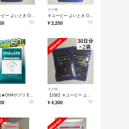
その他
キユーピー よいとき One 酢酸菌 酵素 1億個分 30日分 1袋
キユーピー よいとき One 酢酸菌 酵素 1億個分 30日分 1袋
50
¥
2,250
その他
正規品★DHAサプリ EPA 日本製 無添加 キューピー オメガ3 記憶力 勉強
【2袋】キユーピー よいとき One 30日分 2袋(60日分)
00
¥
4,300