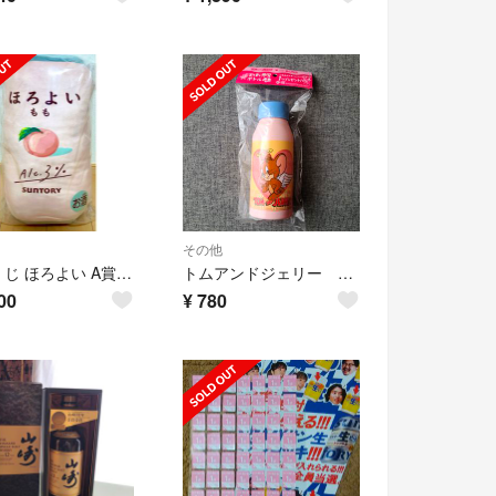
その他
一番くじ ほろよい A賞 もも
トムアンドジェリー トムとジェリー 天使と悪魔 ボトル ウォーターボトル ボス
00
¥
780