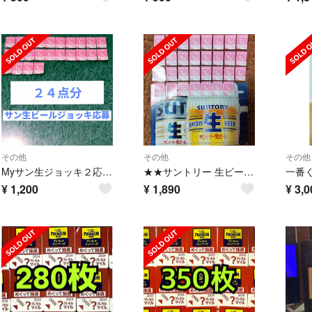
その他
その他
その他
Myサン生ジョッキ２応募シール
★★サントリー 生ビール 応募シール 31点★★
¥
1,200
¥
1,890
¥
3,0