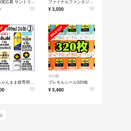
★★懸賞応募 サントリー キャンペーン★★
ファイナルファンタジーXIII エリクサー
9
¥
3,500
その他
けいちゃんまま様専用MIX》エビス/黒ラベル他350/500ml混合各24缶
プレモルシール320枚
00
¥
3,480