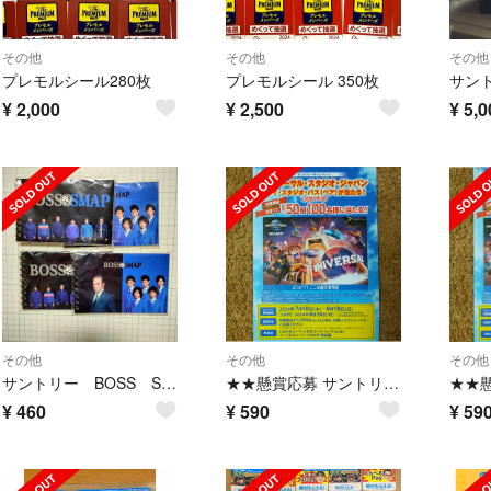
その他
その他
その他
プレモルシール280枚
プレモルシール 350枚
¥
2,000
¥
2,500
¥
5,0
その他
その他
その他
サントリー BOSS SMAPオリジナルリングノート
★★懸賞応募 サントリーキャンペーン★★
¥
460
¥
590
¥
59