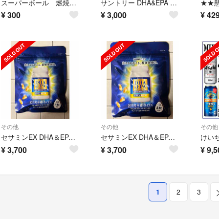
スーパーボール 燃焼系アミノ式 超運動ボール おまけ
サントリー DHA&EPA セサミンEX
¥
300
¥
3,000
¥
42
その他
その他
その他
セサミンEX DHA＆EPA プラスビタミン セサミン サントリー オリザ
セサミンEX DHA＆EPA プラスビタミン セサミン サントリー オリザ
¥
3,700
¥
3,700
¥
9,5
1
2
3