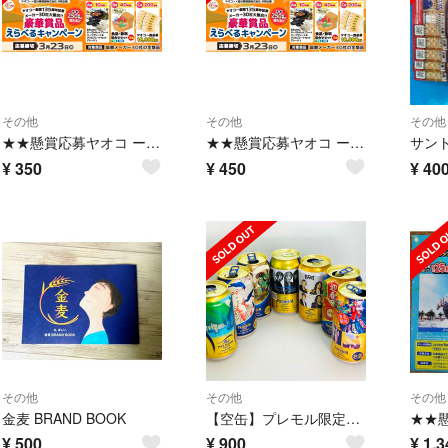
その他
その他
その他
★★懸賞応募ヤオコ ー×協賛メーカーキャンペーン★★
★★懸賞応募ヤオコ ー×協賛メーカーキャンペーン★★
¥
350
¥
450
¥
40
その他
その他
その他
金麦 BRAND BOOK
【空缶】プレモル限定デザイン缶７種セット
¥
500
¥
900
¥
1,3