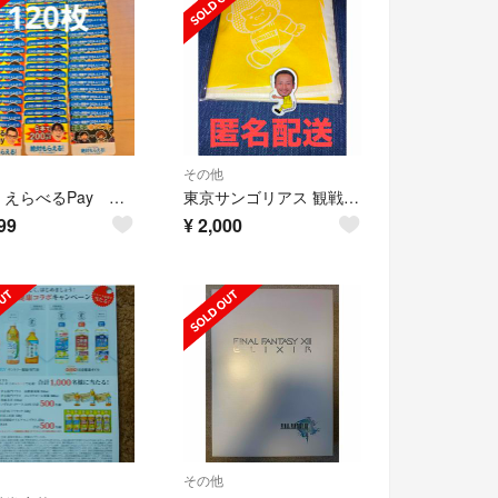
その他
特茶 えらべるPay 絶対もらえる 120枚
東京サンゴリアス 観戦記念グッズ
99
¥
2,000
その他