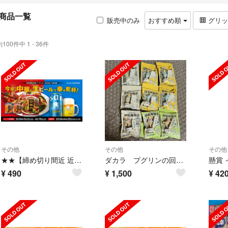
商品一覧
販売中のみ
おすすめ順
グリ
約100件中 1 - 36件
その他
その他
その他
★★【締め切り間近 近々削除】懸賞応募 サントリーキャンペーン★★
ダカラ プグリンの回転舞踏会
¥
490
¥
1,500
¥
42