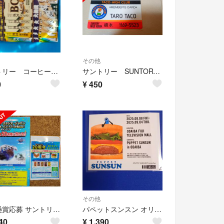
その他
サントリー コーヒーボス ｢大相撲×BOSS｣限定グッズ 懸賞 応募券5枚
サントリー SUNTORY 樹氷 メンバーカード タコハイ ハイボール
0
¥
450
その他
★★懸賞応募 サントリー 越後製菓 GOLDSTAR キャンペーン3種★★
パペットスンスン オリジナルラベル缶【ハンバーガー】 お台場 ステッカーのみ
40
¥
1,390