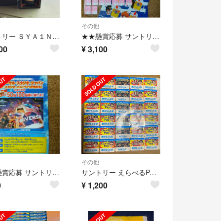
その他
サントリー ＳＹＡ１Ｎ 山崎１２年 ギフトパッケージ空き瓶
★★懸賞応募 サントリー 生ビール シール 51点★★
00
¥
3,100
その他
★★懸賞応募 サントリーキャンペーン★★
サントリー えらべるPAYシール 30枚 1000円分
0
¥
1,200