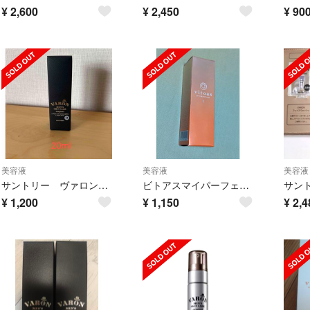
¥
2,600
¥
2,450
¥
90
美容液
美容液
美容液
サントリー ヴァロン 保湿用美容液20ml
ビトアスマイパーフェクション Ⅰ
¥
1,200
¥
1,150
¥
2,4