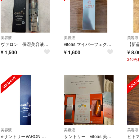
美容液
美容液
美容液
ヴァロン 保湿美容液 20ml
vitoas マイパーフェクション ブライトニング＆リンクル 20ml
¥
1,500
¥
1,600
¥
8,0
240
美容液
美容液
美容液
⭐サントリーVARON ヴァロン⭐オールインワンセラム⭐2600円⭐
サントリー vitoas 美白美容液 保湿クリーム