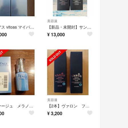
美容液
ビトアス vitoas マイパーフェクション 美白美容乳液 120ml 2本
【新品・未開封】サントリーVARONヴァロン無香性120ml×2本セット
000
¥
13,000
美容液
エファージュ メラノリセット 薬用美白美容液 50ml
【2本】ヴァロン フレッシュ<保湿美容液>
00
¥
3,200