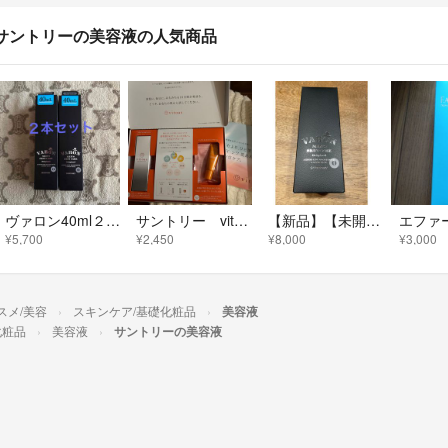
サントリーの美容液の人気商品
ヴァロン40ml２本セット
サントリー vitoas 美白美容液 保湿クリーム
【新品】【未開封】【未使用】VARON オリジナル120ml
¥5,700
¥2,450
¥8,000
¥3,000
スメ/美容
スキンケア/基礎化粧品
美容液
化粧品
美容液
サントリーの美容液