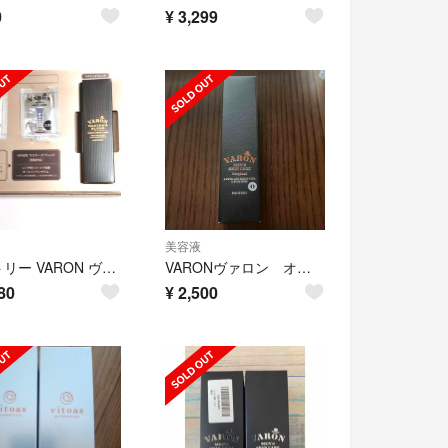
0
¥
3,299
美容液
サントリー VARON ヴァロン マスターズブレンド 体験キット 20ml
VARONヴァロン オリジナル 保湿美容液 40mL
80
¥
2,500