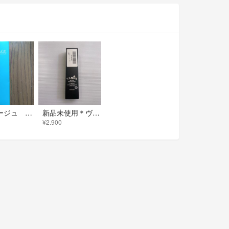
エファージュ プレミアムショット 美容液 サントリー F.A.G.E
新品未使用＊ヴァロン VARON original 保湿美容乳液 40ml
¥2,900