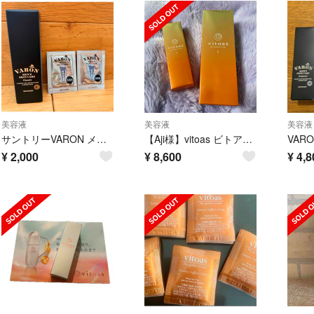
美容液
美容液
美容液
サントリーVARON メンズスキンケア クラシッ ク 20ml
【Aji様】vitoas ビトアス マイパーフェクション
¥
2,000
¥
8,600
¥
4,8