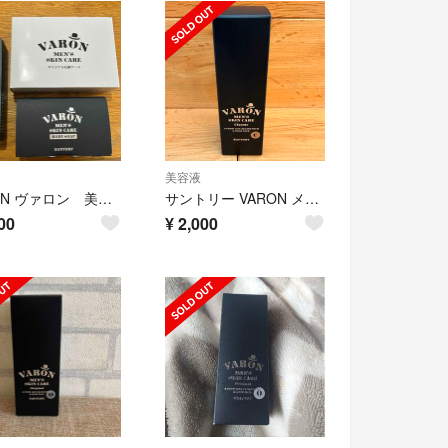
美容液
VARON ヴァロン 美容液 石鹸
サントリー VARON メンズスキンケア クラシック 20ml
00
¥
2,000