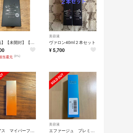
美容液
【新品】【未開封】【未使用】VARON オリジナル120ml
ヴァロン40ml２本セット
00
¥
5,700
(3%)
円相当還元
美容液
ビトアス マイパーフェクション I しっとり
エファージュ プレミアムショット 美容液 サントリー F.A.G.E