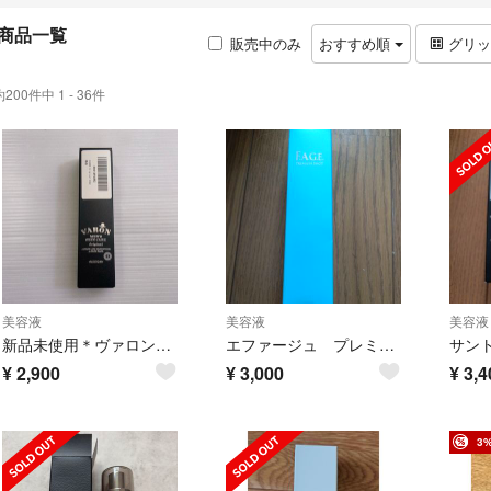
商品一覧
販売中のみ
おすすめ順
グリ
約200件中 1 - 36件
美容液
美容液
美容液
新品未使用＊ヴァロン VARON original 保湿美容乳液 40ml
エファージュ プレミアムショット 美容液 サントリー F.A.G.E
¥
2,900
¥
3,000
¥
3,4
3