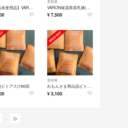
美容液
【新品未使用品】VARON Men’s Skin Care120ml
VARON保湿美容乳液(MEN'S)120mL
00
¥
7,500
美容液
oas(ビトアス)180回
れもんさま再出品ビトアス180回分トライアル
00
¥
3,100
…