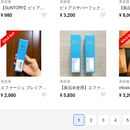
美容液
美容液
美容液
【SUNTORY】ビトアス 美白美容液 20ml
ビトアスザパーフェクトセラム180回
¥
980
¥
3,200
¥
8,0
美容液
美容液
美容液
エファージュ プレミアムショット 50mL 美容液
【新品未使用】エファージュ プレミアムショット(美容液) 2本セット
vit
¥
2,980
¥
5,850
¥
3,2
1
2
3
4
5