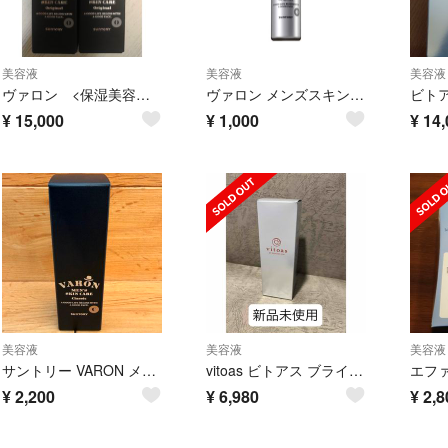
美容液
美容液
美容液
ヴァロン <保湿美容液>20mL2本セット
ヴァロン メンズスキンケア40ml
¥
15,000
¥
1,000
¥
14,
美容液
美容液
美容液
サントリー VARON メンズスキンケア クラシッ ク 20ml
vitoas ビトアス ブライトニング＆リンクル 美容液 120ml 新品未使用
¥
2,200
¥
6,980
¥
2,8