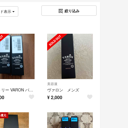
絞り込み
ッド表示
美容液
サントリー VARON バロン オリジナル メンズ 美容液 20ml 2本
ヴァロン メンズ
00
¥
2,000
%還元