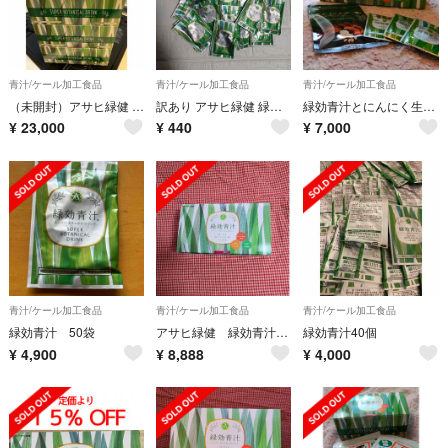
青汁/ケール加工食品
青汁/ケール加工食品
青汁/ケール加工食品
（未開封）アサヒ緑健 緑効青汁 3箱 (270袋)
訳あり アサヒ緑健 緑効青汁 26袋
緑効青汁とにんにく生姜セット
¥
23,000
¥
440
¥
7,000
青汁/ケール加工食品
青汁/ケール加工食品
青汁/ケール加工食品
緑効青汁 50袋
アサヒ緑健 緑効青汁90袋新品
緑効青汁40個
¥
4,900
¥
8,888
¥
4,000