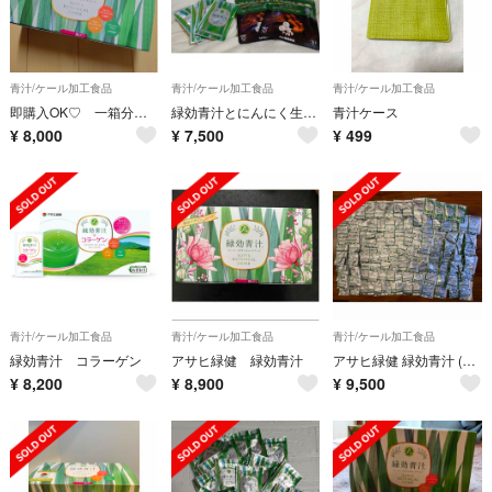
青汁/ケール加工食品
青汁/ケール加工食品
青汁/ケール加工食品
即購入OK♡ 一箱分、90包
緑効青汁とにんにく生姜のサプリ2袋セット
青汁ケース
¥
8,000
¥
7,500
¥
499
青汁/ケール加工食品
青汁/ケール加工食品
青汁/ケール加工食品
緑効青汁 コラーゲン
アサヒ緑健 緑効青汁
アサヒ緑健 緑効青汁 (127袋)
¥
8,200
¥
8,900
¥
9,500