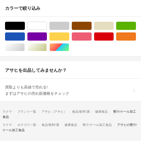
カラーで絞り込み
ブラック/黒色系
ホワイト/白色系
グレー/灰色系
ブラウン/茶色系
ベージュ系
グ
ブルー・ネイビー/青色系
パープル/紫色系
イエロー/黄色系
ピンク/桃色系
レッド/赤色系
オ
シルバー/銀色系
ゴールド/金色系
マルチカラー
アサヒを出品してみませんか？
買取よりも高値で売れる!
まずはアサヒの売れ筋価格をチェック
ラクマ
ブランド一覧
アサヒ（アサヒ）
食品/飲料/酒
健康食品
青汁/ケール加工
食品
ラクマ
カテゴリ一覧
食品/飲料/酒
健康食品
青汁/ケール加工食品
アサヒの青汁/
ケール加工食品