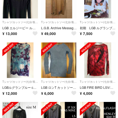
Tシャツ/カットソー(七分/長袖)
Tシャツ/カットソー(七分/長袖)
Tシャツ/カットソー(七分/長袖)
LGB エルジービー ルグランブルー BACK CROSS Tシャツ 長袖
L.G.B. Archive Message long sleeve 00s
初期 LGB ルグランブルー HYDE着 Butterfly 長袖カットソー 蝶
¥
13,000
¥
49,000
¥
7,500
Tシャツ/カットソー(七分/長袖)
Tシャツ/カットソー(七分/長袖)
Tシャツ/カットソー(七分/長袖)
LGBルグランブルー cosmicカットソーロングTシャツl.g.b.
LGB ロンT カットソー グレー サイズ1
LGB FIRE BIRD LSV/M 長袖カットソー1
¥
12,000
¥
6,000
¥
4,000