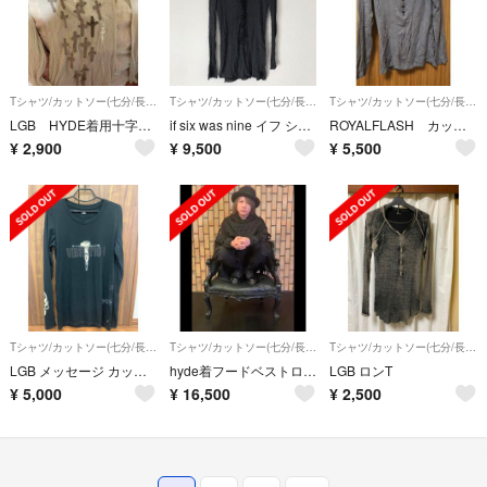
Tシャツ/カットソー(七分/長袖)
Tシャツ/カットソー(七分/長袖)
Tシャツ/カットソー(七分/長袖)
LGB HYDE着用十字架Tシャツ
if six was nine イフ シックス ワズ ナイン LACE UP
ROYALFLASH カットソー
¥
2,900
¥
9,500
¥
5,500
Tシャツ/カットソー(七分/長袖)
Tシャツ/カットソー(七分/長袖)
Tシャツ/カットソー(七分/長袖)
LGB メッセージ カットソー
hyde着フードベストロングスリーブtiktok
LGB ロンT
¥
5,000
¥
16,500
¥
2,500