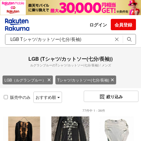
ログイン
会員登録
LGB (Tシャツ/カットソー(七分/長袖))
ルグランブルーのTシャツ/カットソー(七分/長袖) / メンズ
LGB（ルグランブルー）
Tシャツ/カットソー(七分/長袖)
絞り込み
販売中のみ
おすすめ順
77件中 1 - 36件