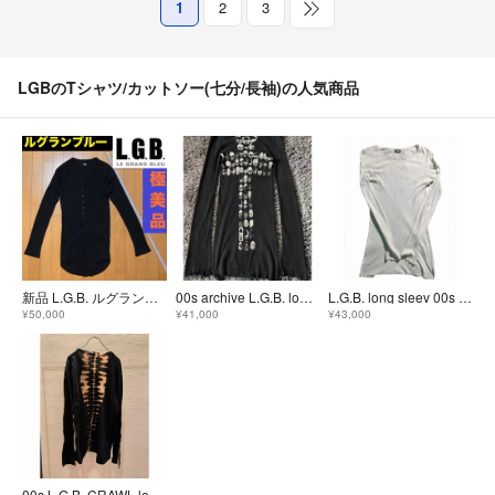
1
2
3
LGBのTシャツ/カットソー(七分/長袖)の人気商品
新品 L.G.B. ルグランブルー 黒 長袖 カットソー 1
00s archive L.G.B. long sleeve ロンT
L.G.B. long sleev 00s archive
¥50,000
¥41,000
¥43,000
00s L.G.B. CRAWL long sleeve t-shirt tee