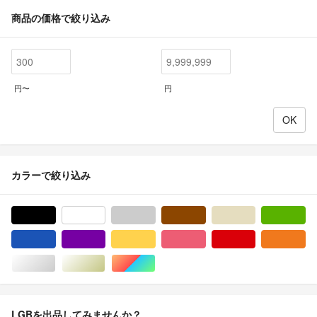
商品の価格で絞り込み
円〜
円
カラーで絞り込み
ブラック/黒色系
ホワイト/白色系
グレー/灰色系
ブラウン/茶色系
ベージュ系
グ
ブルー・ネイビー/青色系
パープル/紫色系
イエロー/黄色系
ピンク/桃色系
レッド/赤色系
オ
シルバー/銀色系
ゴールド/金色系
マルチカラー
LGBを出品してみませんか？